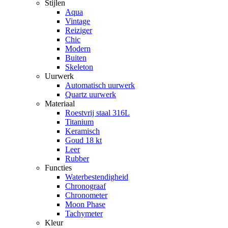
Stijlen
Aqua
Vintage
Reiziger
Chic
Modern
Buiten
Skeleton
Uurwerk
Automatisch uurwerk
Quartz uurwerk
Materiaal
Roestvrij staal 316L
Titanium
Keramisch
Goud 18 kt
Leer
Rubber
Functies
Waterbestendigheid
Chronograaf
Chronometer
Moon Phase
Tachymeter
Kleur