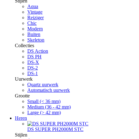
Stijlen
Aqua
Vintage
Reiziger
Chic
Modern
Buiten
Skeleton
Collecties
DS Action
DS PH
DS-X
DS-2
DS-1
Uurwerk
Quartz uurwerk
Automatisch uurwerk
Grootte
Small (< 36 mm)
Medium (36 - 42 mm)
Large (> 42 mm)
Heren
DS SUPER PH2000M STC
Stijlen