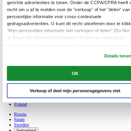
gerichte advertenties te tonen. Onder de CCPA/CPRA heeft u
Austria
recht om u af te melden voor de "verkoop" of het "delen" van
Belgium
persoonlijke informatie voor cross-contextuele
Dutch
Français
gedragsadvertenties. U kunt dit recht uitoefenen door te klik
China
"Mijn persoonlijke informatie niet verkopen of delen" (Do Not 
English
or Share My Personal Information) of door uw voorkeuren
简体中文
hieronder aan te passen.
Denmark
Finland
Details tone
France
Germany
Ireland
OK
Luxembourg
English
Français
Verkoop of deel mijn persoonsgegevens niet
Netherlands
Norway
Poland
Russia
Spain
Sweden
Switzerland