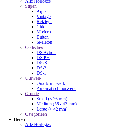
Alle Horloges
Stijlen
Aqua
Vintage
Reiziger
Chic
Modern
Buiten
Skeleton
Collecties
DS Action
DS PH
DS-X
DS-2
DS-1
Uurwerk
Quartz uurwerk
Automatisch uurwerk
Grootte
Small (< 36 mm)
Medium (36 - 42 mm)
Large (> 42 mm)
Categorieën
Heren
Alle Horloges