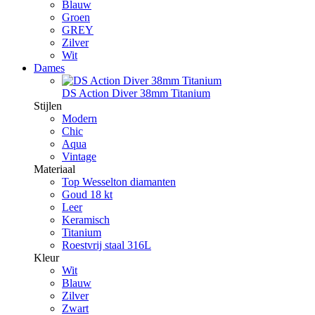
Blauw
Groen
GREY
Zilver
Wit
Dames
DS Action Diver 38mm Titanium
Stijlen
Modern
Chic
Aqua
Vintage
Materiaal
Top Wesselton diamanten
Goud 18 kt
Leer
Keramisch
Titanium
Roestvrij staal 316L
Kleur
Wit
Blauw
Zilver
Zwart