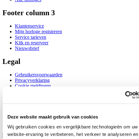
Footer column 3
Klantenservice
Mijn horloge registreren
Service tarieven
Klik en reserveer
Nieuwsbrief
Legal
Gebruikersvoorwaarden
Privacyverklaring
Cookie meldingen
Word lid van de CERTINA club
Meld je aan en ontvang exclusieve aanbiedingen en
Deze website maakt gebruik van cookies
productrecensies
Schrijf je in!
Wij gebruiken cookies en vergelijkbare technologieën om uw
Selecteer een land/regio
website-ervaring te verbeteren, het verkeer te analyseren en
Taalkeuze