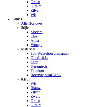
Groen
GREY
Zilver
Wit
Dames
Alle Horloges
Stijlen
Modern
Chic
Aqua
Vintage
Materiaal
Top Wesselton diamanten
Goud 18 kt
Leer
Keramisch
Titanium
Roestvrij staal 316L
Kleur
Wit
Blauw
Zilver
Zwart
Groen
GREY