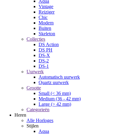
Aqua
Vintage
Reiziger
Chic
Modern
Buiten
Skeleton
Collecties
DS Action
DS PH
DS-X
DS-2
DS-1
Uurwerk
Automatisch uurwerk
Quartz uurwerk
Grootte
Small (< 36 mm)
Medium (36 - 42 mm)
Large (> 42 mm)
Categorieën
Heren
Alle Horloges
Stijlen
Aqua