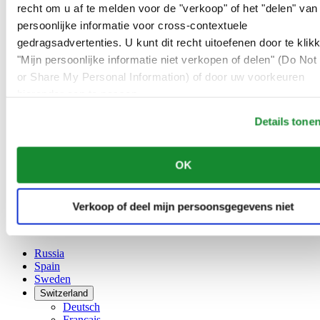
Belgium
recht om u af te melden voor de "verkoop" of het "delen" van
Dutch
persoonlijke informatie voor cross-contextuele
Français
gedragsadvertenties. U kunt dit recht uitoefenen door te klik
China
English
"Mijn persoonlijke informatie niet verkopen of delen" (Do Not 
简体中文
or Share My Personal Information) of door uw voorkeuren
Denmark
hieronder aan te passen.
Finland
France
Details tone
Germany
Ireland
Luxembourg
OK
English
Français
Netherlands
Verkoop of deel mijn persoonsgegevens niet
Norway
Poland
Russia
Spain
Sweden
Switzerland
Deutsch
Français