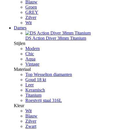
Blauw
Groen
GREY
Zilver
Wit
Dames
DS Action Diver 38mm Titanium
Stijlen
Modern
Chic
Aqua
Vintage
Materiaal
Top Wesselton diamanten
Goud 18 kt
Leer
Keramisch
Titanium
Roestvrij staal 316L
Kleur
Wit
Blauw
Zilver
Zwart