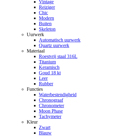
Vintage
Reiziger
Chic
Modern
Buiten
Skeleton
Uurwerk
Automatisch uurwerk
Quartz uurwerk
Materiaal
Roestvrij staal 316L
Titanium
Keramisch
Goud 18 kt
Leer
Rubber
Functies
Waterbestendigheid
Chronograaf
Chronometer
Moon Phase
Tachymeter
Kleur
Zwart
Blauw