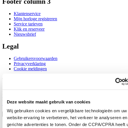
Footer column 3
Klantenservice
Mijn horloge registreren
Service tarieven
Klik en reserveer
Nieuwsbrief
Legal
Gebruikersvoorwaarden
Privacyverklaring
Cookie meldingen
Word lid van de CERTINA club
Meld je aan en ontvang exclusieve aanbiedingen en
productrecensies
Deze website maakt gebruik van cookies
Schrijf je in!
Selecteer een land/regio
Wij gebruiken cookies en vergelijkbare technologieën om uw
Taalkeuze
website-ervaring te verbeteren, het verkeer te analyseren en
Austria
gerichte advertenties te tonen. Onder de CCPA/CPRA heeft u