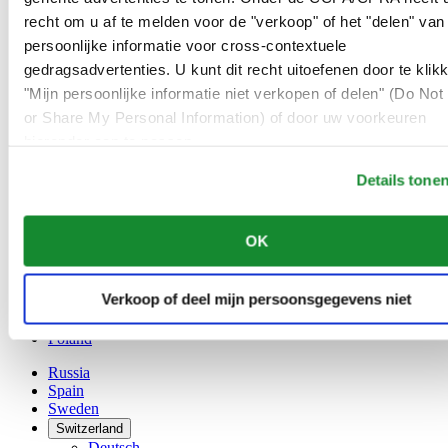
Austria
recht om u af te melden voor de "verkoop" of het "delen" van
Belgium
Dutch
persoonlijke informatie voor cross-contextuele
Français
gedragsadvertenties. U kunt dit recht uitoefenen door te klik
China
"Mijn persoonlijke informatie niet verkopen of delen" (Do Not 
English
or Share My Personal Information) of door uw voorkeuren
简体中文
Denmark
hieronder aan te passen.
Finland
France
Details tone
Germany
Ireland
OK
Luxembourg
English
Français
Verkoop of deel mijn persoonsgegevens niet
Netherlands
Norway
Poland
Russia
Spain
Sweden
Switzerland
Deutsch