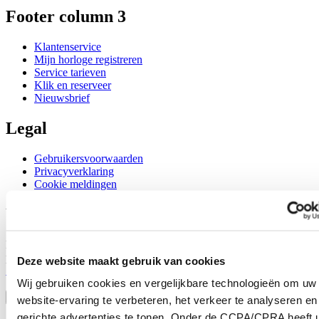
Footer column 3
Klantenservice
Mijn horloge registreren
Service tarieven
Klik en reserveer
Nieuwsbrief
Legal
Gebruikersvoorwaarden
Privacyverklaring
Cookie meldingen
Word lid van de CERTINA club
Meld je aan en ontvang exclusieve aanbiedingen en
productrecensies
Deze website maakt gebruik van cookies
Schrijf je in!
Wij gebruiken cookies en vergelijkbare technologieën om uw
Selecteer een land/regio
Taalkeuze
website-ervaring te verbeteren, het verkeer te analyseren en
gerichte advertenties te tonen. Onder de CCPA/CPRA heeft u