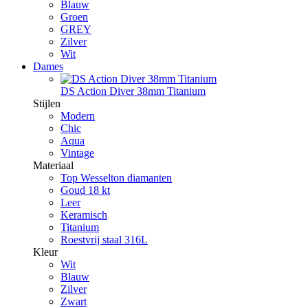
Blauw
Groen
GREY
Zilver
Wit
Dames
DS Action Diver 38mm Titanium
Stijlen
Modern
Chic
Aqua
Vintage
Materiaal
Top Wesselton diamanten
Goud 18 kt
Leer
Keramisch
Titanium
Roestvrij staal 316L
Kleur
Wit
Blauw
Zilver
Zwart