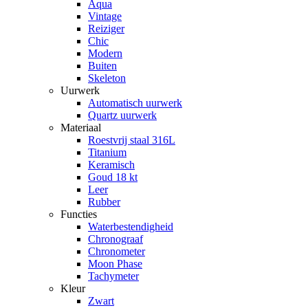
Aqua
Vintage
Reiziger
Chic
Modern
Buiten
Skeleton
Uurwerk
Automatisch uurwerk
Quartz uurwerk
Materiaal
Roestvrij staal 316L
Titanium
Keramisch
Goud 18 kt
Leer
Rubber
Functies
Waterbestendigheid
Chronograaf
Chronometer
Moon Phase
Tachymeter
Kleur
Zwart