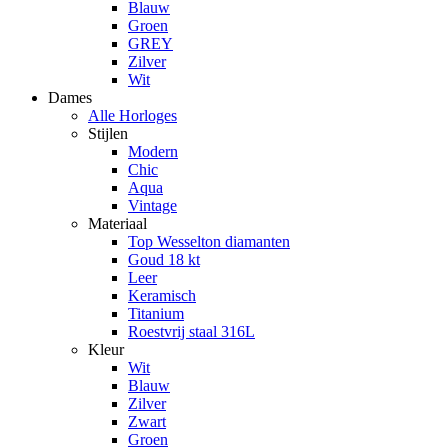
Blauw
Groen
GREY
Zilver
Wit
Dames
Alle Horloges
Stijlen
Modern
Chic
Aqua
Vintage
Materiaal
Top Wesselton diamanten
Goud 18 kt
Leer
Keramisch
Titanium
Roestvrij staal 316L
Kleur
Wit
Blauw
Zilver
Zwart
Groen