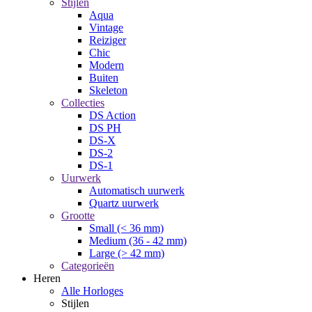
Stijlen
Aqua
Vintage
Reiziger
Chic
Modern
Buiten
Skeleton
Collecties
DS Action
DS PH
DS-X
DS-2
DS-1
Uurwerk
Automatisch uurwerk
Quartz uurwerk
Grootte
Small (< 36 mm)
Medium (36 - 42 mm)
Large (> 42 mm)
Categorieën
Heren
Alle Horloges
Stijlen