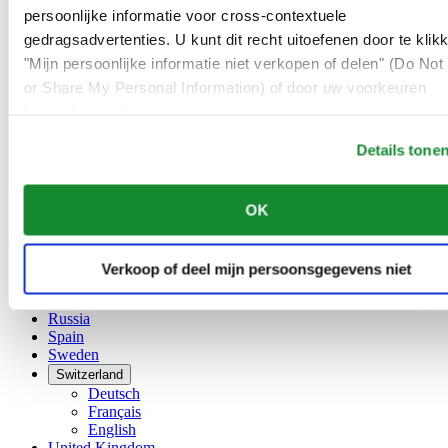
Français
persoonlijke informatie voor cross-contextuele
China
gedragsadvertenties. U kunt dit recht uitoefenen door te klik
English
"Mijn persoonlijke informatie niet verkopen of delen" (Do Not 
简体中文
Denmark
or Share My Personal Information) of door uw voorkeuren
Finland
hieronder aan te passen.
France
Details tone
Germany
Ireland
Luxembourg
OK
English
Français
Netherlands
Norway
Verkoop of deel mijn persoonsgegevens niet
Poland
Russia
Spain
Sweden
Switzerland
Deutsch
Français
English
United Kingdom