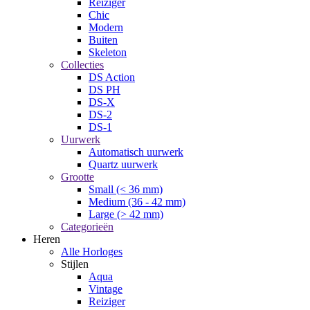
Reiziger
Chic
Modern
Buiten
Skeleton
Collecties
DS Action
DS PH
DS-X
DS-2
DS-1
Uurwerk
Automatisch uurwerk
Quartz uurwerk
Grootte
Small (< 36 mm)
Medium (36 - 42 mm)
Large (> 42 mm)
Categorieën
Heren
Alle Horloges
Stijlen
Aqua
Vintage
Reiziger