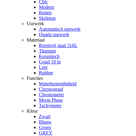
Chic
Modern
Buiten
Skeleton
Uurwerk
Automatisch uurwerk
Quartz uurwerk
Materiaal
Roestvrij staal 316L
Titanium
Keramisch
Goud 18 kt
Leer
Rubber
Functies
Waterbestendigheid
Chronograaf
Chronometer
Moon Phase
Tachymeter
Kleur
Zwart
Blauw
Groen
GREY