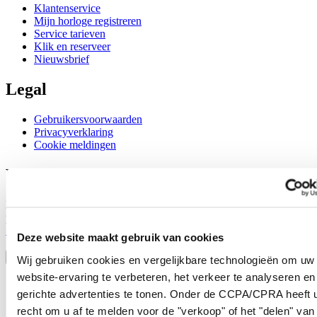
Klantenservice
Mijn horloge registreren
Service tarieven
Klik en reserveer
Nieuwsbrief
Legal
Gebruikersvoorwaarden
Privacyverklaring
Cookie meldingen
Word lid van de CERTINA club
Meld je aan en ontvang exclusieve aanbiedingen en
productrecensies
Schrijf je in!
Deze website maakt gebruik van cookies
Selecteer een land/regio
Taalkeuze
Wij gebruiken cookies en vergelijkbare technologieën om uw
website-ervaring te verbeteren, het verkeer te analyseren en
Austria
gerichte advertenties te tonen. Onder de CCPA/CPRA heeft u
Belgium
Dutch
recht om u af te melden voor de "verkoop" of het "delen" van