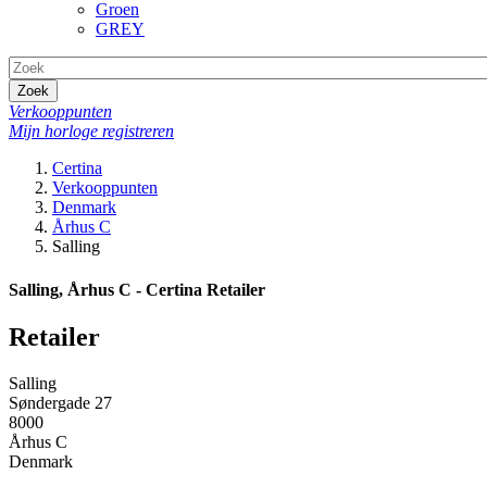
Groen
GREY
Zoek
Verkooppunten
Mijn horloge registreren
Certina
Verkooppunten
Denmark
Århus C
Salling
Salling, Århus C - Certina Retailer
Retailer
Salling
Søndergade 27
8000
Århus C
Denmark