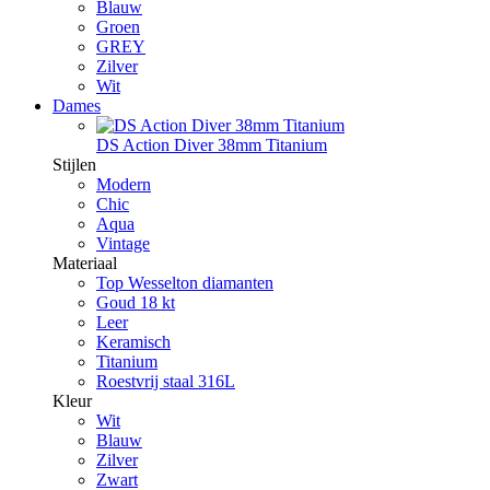
Blauw
Groen
GREY
Zilver
Wit
Dames
DS Action Diver 38mm Titanium
Stijlen
Modern
Chic
Aqua
Vintage
Materiaal
Top Wesselton diamanten
Goud 18 kt
Leer
Keramisch
Titanium
Roestvrij staal 316L
Kleur
Wit
Blauw
Zilver
Zwart