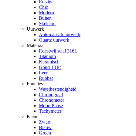
Reiziger
Chic
Modern
Buiten
Skeleton
Uurwerk
Automatisch uurwerk
Quartz uurwerk
Materiaal
Roestvrij staal 316L
Titanium
Keramisch
Goud 18 kt
Leer
Rubber
Functies
Waterbestendigheid
Chronograaf
Chronometer
Moon Phase
Tachymeter
Kleur
Zwart
Blauw
Groen