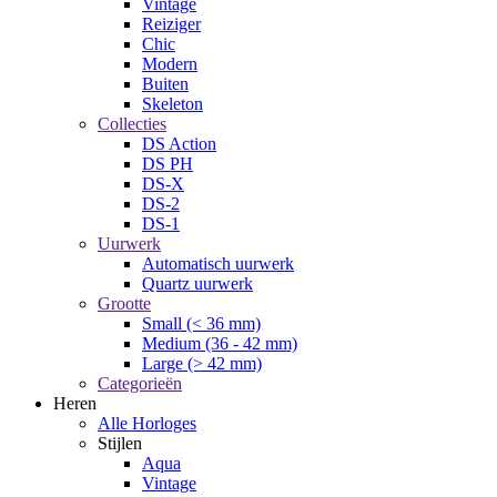
Vintage
Reiziger
Chic
Modern
Buiten
Skeleton
Collecties
DS Action
DS PH
DS-X
DS-2
DS-1
Uurwerk
Automatisch uurwerk
Quartz uurwerk
Grootte
Small (< 36 mm)
Medium (36 - 42 mm)
Large (> 42 mm)
Categorieën
Heren
Alle Horloges
Stijlen
Aqua
Vintage