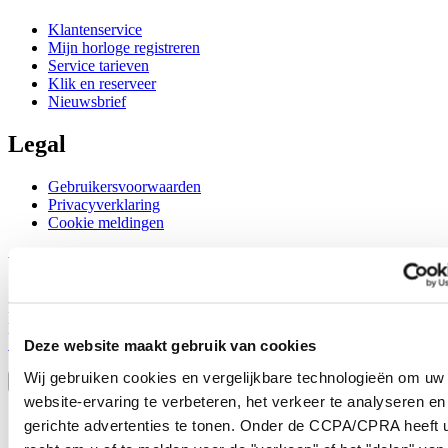
Klantenservice
Mijn horloge registreren
Service tarieven
Klik en reserveer
Nieuwsbrief
Legal
Gebruikersvoorwaarden
Privacyverklaring
Cookie meldingen
Word lid van de CERTINA club
Meld je aan en ontvang exclusieve aanbiedingen en
productrecensies
Schrijf je in!
Deze website maakt gebruik van cookies
Selecteer een land/regio
Wij gebruiken cookies en vergelijkbare technologieën om uw
Taalkeuze
website-ervaring te verbeteren, het verkeer te analyseren en
Austria
gerichte advertenties te tonen. Onder de CCPA/CPRA heeft u
Belgium