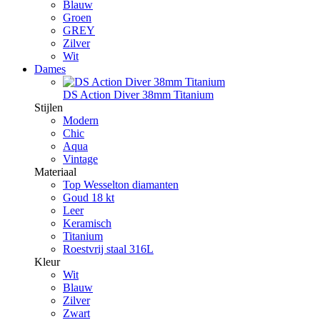
Blauw
Groen
GREY
Zilver
Wit
Dames
DS Action Diver 38mm Titanium
Stijlen
Modern
Chic
Aqua
Vintage
Materiaal
Top Wesselton diamanten
Goud 18 kt
Leer
Keramisch
Titanium
Roestvrij staal 316L
Kleur
Wit
Blauw
Zilver
Zwart