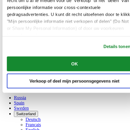
recht om u af te melden voor de "verkoop" of het "delen" van
Dutch
persoonlijke informatie voor cross-contextuele
Français
China
gedragsadvertenties. U kunt dit recht uitoefenen door te klik
English
"Mijn persoonlijke informatie niet verkopen of delen" (Do Not 
简体中文
or Share My Personal Information) of door uw voorkeuren
Denmark
hieronder aan te passen.
Finland
France
Details tone
Germany
Ireland
Luxembourg
OK
English
Français
Netherlands
Verkoop of deel mijn persoonsgegevens niet
Norway
Poland
Russia
Spain
Sweden
Switzerland
Deutsch
Français
English