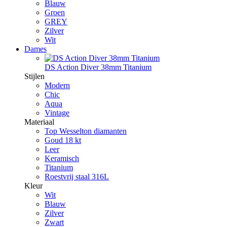
Blauw
Groen
GREY
Zilver
Wit
Dames
DS Action Diver 38mm Titanium
Stijlen
Modern
Chic
Aqua
Vintage
Materiaal
Top Wesselton diamanten
Goud 18 kt
Leer
Keramisch
Titanium
Roestvrij staal 316L
Kleur
Wit
Blauw
Zilver
Zwart