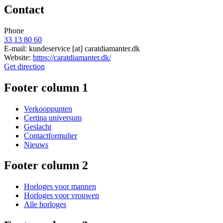
Contact
Phone
33 13 80 60
E-mail:
kundeservice
[at]
caratdiamanter.dk
Website:
https://caratdiamanter.dk/
Get direction
Footer column 1
Verkooppunten
Certina universum
Geslacht
Contactformulier
Nieuws
Footer column 2
Horloges voor mannen
Horloges voor vrouwen
Alle horloges