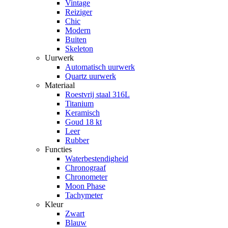
Vintage
Reiziger
Chic
Modern
Buiten
Skeleton
Uurwerk
Automatisch uurwerk
Quartz uurwerk
Materiaal
Roestvrij staal 316L
Titanium
Keramisch
Goud 18 kt
Leer
Rubber
Functies
Waterbestendigheid
Chronograaf
Chronometer
Moon Phase
Tachymeter
Kleur
Zwart
Blauw