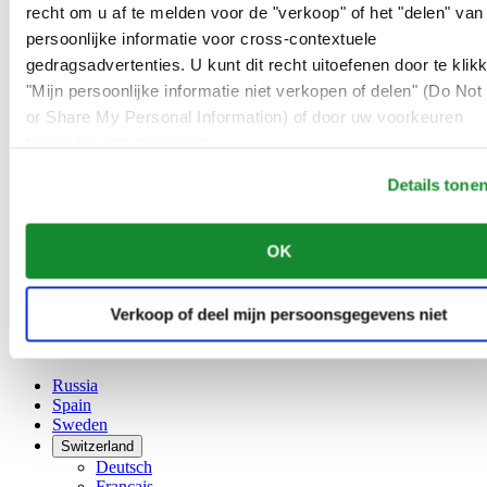
Belgium
recht om u af te melden voor de "verkoop" of het "delen" van
Dutch
persoonlijke informatie voor cross-contextuele
Français
gedragsadvertenties. U kunt dit recht uitoefenen door te klik
China
English
"Mijn persoonlijke informatie niet verkopen of delen" (Do Not 
简体中文
or Share My Personal Information) of door uw voorkeuren
Denmark
hieronder aan te passen.
Finland
France
Details tone
Germany
Ireland
Luxembourg
OK
English
Français
Netherlands
Verkoop of deel mijn persoonsgegevens niet
Norway
Poland
Russia
Spain
Sweden
Switzerland
Deutsch
Français