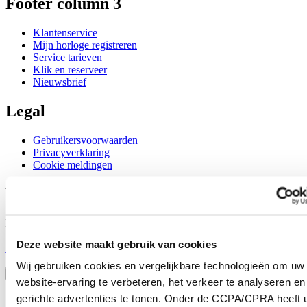
Footer column 3
Klantenservice
Mijn horloge registreren
Service tarieven
Klik en reserveer
Nieuwsbrief
Legal
Gebruikersvoorwaarden
Privacyverklaring
Cookie meldingen
Word lid van de CERTINA club
Meld je aan en ontvang exclusieve aanbiedingen en
productrecensies
Deze website maakt gebruik van cookies
Schrijf je in!
Selecteer een land/regio
Wij gebruiken cookies en vergelijkbare technologieën om uw
Taalkeuze
website-ervaring te verbeteren, het verkeer te analyseren en
Austria
gerichte advertenties te tonen. Onder de CCPA/CPRA heeft u