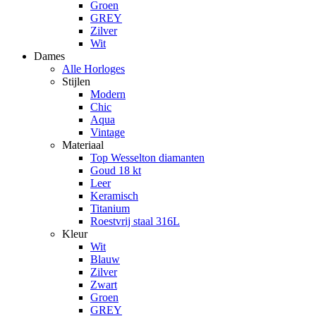
Groen
GREY
Zilver
Wit
Dames
Alle Horloges
Stijlen
Modern
Chic
Aqua
Vintage
Materiaal
Top Wesselton diamanten
Goud 18 kt
Leer
Keramisch
Titanium
Roestvrij staal 316L
Kleur
Wit
Blauw
Zilver
Zwart
Groen
GREY