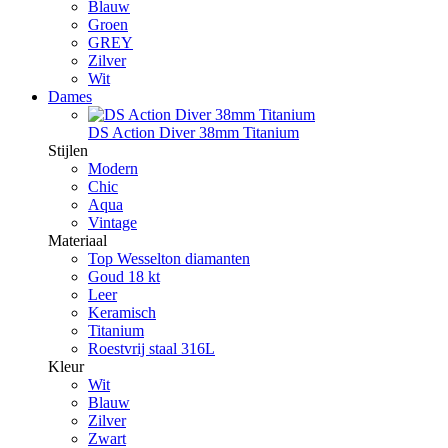
Blauw
Groen
GREY
Zilver
Wit
Dames
DS Action Diver 38mm Titanium
Stijlen
Modern
Chic
Aqua
Vintage
Materiaal
Top Wesselton diamanten
Goud 18 kt
Leer
Keramisch
Titanium
Roestvrij staal 316L
Kleur
Wit
Blauw
Zilver
Zwart