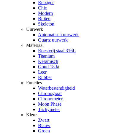
Reiziger
Chic
Modern
Buiten
Skeleton
Uurwerk
Automatisch uurwerk
Quartz uurwerk
Materiaal
Roestvrij staal 316L
Titanium
Keramisch
Goud 18 kt
Leer
Rubber
Functies
Waterbestendigheid
Chronograaf
Chronometer
Moon Phase
Tachymeter
Kleur
Zwart
Blauw
Groen