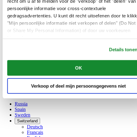
recht om u af te melden voor de "verkoop" of het "delen" van
Dutch
persoonlijke informatie voor cross-contextuele
Français
China
gedragsadvertenties. U kunt dit recht uitoefenen door te klik
English
"Mijn persoonlijke informatie niet verkopen of delen" (Do Not 
简体中文
or Share My Personal Information) of door uw voorkeuren
Denmark
hieronder aan te passen.
Finland
France
Details tone
Germany
Ireland
Luxembourg
OK
English
Français
Netherlands
Verkoop of deel mijn persoonsgegevens niet
Norway
Poland
Russia
Spain
Sweden
Switzerland
Deutsch
Français