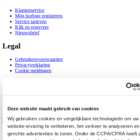
Klantenservice
Mijn horloge registreren
Service tarieven
Klik en reserveer
Nieuwsbrief
Legal
Gebruikersvoorwaarden
Privacyverklaring
Cookie meldingen
Word lid van de CERTINA club
Meld je aan en ontvang exclusieve aanbiedingen en
productrecensies
Schrijf je in!
Deze website maakt gebruik van cookies
Selecteer een land/regio
Wij gebruiken cookies en vergelijkbare technologieën om uw
Taalkeuze
website-ervaring te verbeteren, het verkeer te analyseren en
Austria
gerichte advertenties te tonen. Onder de CCPA/CPRA heeft u
Belgium