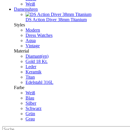
Weiß
Damenuhren
DS Action Diver 38mm Titanium
Styles
Modern
Dress Watches
Aqua
Vintage
Material
Diamant(en)
Gold 18 Kt.
Leder
Keramik
Titan
Edelstahl 316L
Farbe
Weiß
Blau
Silber
Schwarz
Grün
Grau