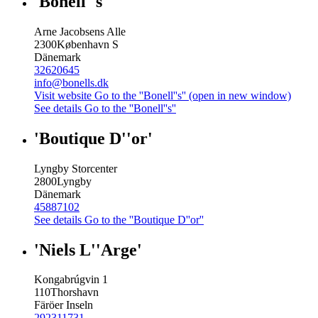
'Bonell''s'
Arne Jacobsens Alle
2300
København S
Dänemark
32620645
info@bonells.dk
Visit website
Go to the ''Bonell''s'' (open in new window)
See details
Go to the ''Bonell''s''
'Boutique D''or'
Lyngby Storcenter
2800
Lyngby
Dänemark
45887102
See details
Go to the ''Boutique D''or''
'Niels L''Arge'
Kongabrúgvin 1
110
Thorshavn
Färöer Inseln
292311731