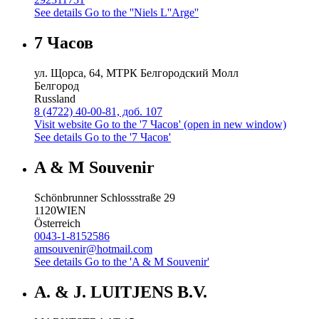
See details
Go to the ''Niels L''Arge''
7 Часов
ул. Щорса, 64, МТРК Белгородский Молл
Белгород
Russland
8 (4722) 40-00-81, доб. 107
Visit website
Go to the '7 Часов' (open in new window)
See details
Go to the '7 Часов'
A & M Souvenir
Schönbrunner Schlossstraße 29
1120
WIEN
Österreich
0043-1-8152586
amsouvenir@hotmail.com
See details
Go to the 'A & M Souvenir'
A. & J. LUITJENS B.V.