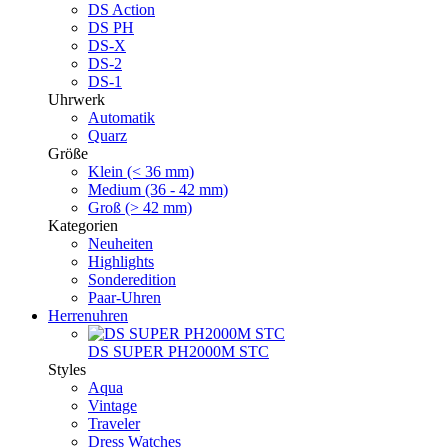
DS Action
DS PH
DS-X
DS-2
DS-1
Uhrwerk
Automatik
Quarz
Größe
Klein (< 36 mm)
Medium (36 - 42 mm)
Groß (> 42 mm)
Kategorien
Neuheiten
Highlights
Sonderedition
Paar-Uhren
Herrenuhren
DS SUPER PH2000M STC
Styles
Aqua
Vintage
Traveler
Dress Watches