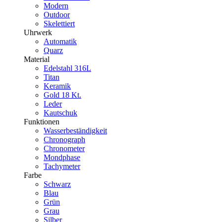
Modern
Outdoor
Skelettiert
Uhrwerk
Automatik
Quarz
Material
Edelstahl 316L
Titan
Keramik
Gold 18 Kt.
Leder
Kautschuk
Funktionen
Wasserbeständigkeit
Chronograph
Chronometer
Mondphase
Tachymeter
Farbe
Schwarz
Blau
Grün
Grau
Silber