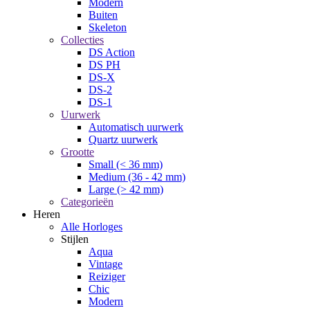
Modern
Buiten
Skeleton
Collecties
DS Action
DS PH
DS-X
DS-2
DS-1
Uurwerk
Automatisch uurwerk
Quartz uurwerk
Grootte
Small (< 36 mm)
Medium (36 - 42 mm)
Large (> 42 mm)
Categorieën
Heren
Alle Horloges
Stijlen
Aqua
Vintage
Reiziger
Chic
Modern