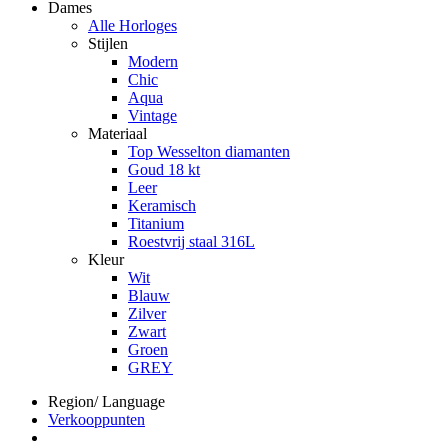
Dames
Alle Horloges
Stijlen
Modern
Chic
Aqua
Vintage
Materiaal
Top Wesselton diamanten
Goud 18 kt
Leer
Keramisch
Titanium
Roestvrij staal 316L
Kleur
Wit
Blauw
Zilver
Zwart
Groen
GREY
Region/ Language
Verkooppunten