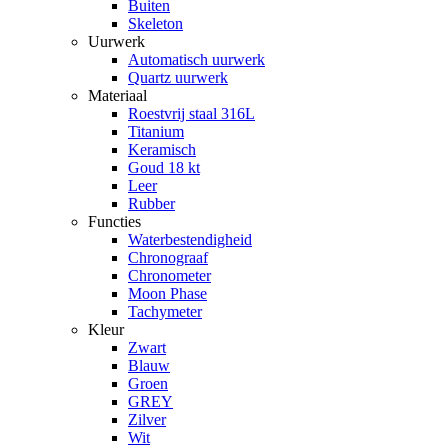
Buiten
Skeleton
Uurwerk
Automatisch uurwerk
Quartz uurwerk
Materiaal
Roestvrij staal 316L
Titanium
Keramisch
Goud 18 kt
Leer
Rubber
Functies
Waterbestendigheid
Chronograaf
Chronometer
Moon Phase
Tachymeter
Kleur
Zwart
Blauw
Groen
GREY
Zilver
Wit