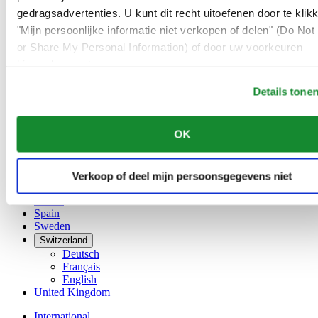
English
gedragsadvertenties. U kunt dit recht uitoefenen door te klik
简体中文
"Mijn persoonlijke informatie niet verkopen of delen" (Do Not 
Denmark
or Share My Personal Information) of door uw voorkeuren
Finland
France
hieronder aan te passen.
Germany
Details tone
Ireland
Luxembourg
English
OK
Français
Netherlands
Norway
Verkoop of deel mijn persoonsgegevens niet
Poland
Russia
Spain
Sweden
Switzerland
Deutsch
Français
English
United Kingdom
International