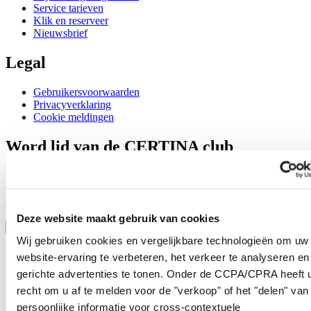
Service tarieven
Klik en reserveer
Nieuwsbrief
Legal
Gebruikersvoorwaarden
Privacyverklaring
Cookie meldingen
Word lid van de CERTINA club
Meld je aan en ontvang exclusieve aanbiedingen en
productrecensies
Schrijf je in!
Selecteer een land/regio
Deze website maakt gebruik van cookies
Taalkeuze
Wij gebruiken cookies en vergelijkbare technologieën om uw
Austria
website-ervaring te verbeteren, het verkeer te analyseren en
Belgium
gerichte advertenties te tonen. Onder de CCPA/CPRA heeft u
Dutch
recht om u af te melden voor de "verkoop" of het "delen" van
Français
China
persoonlijke informatie voor cross-contextuele