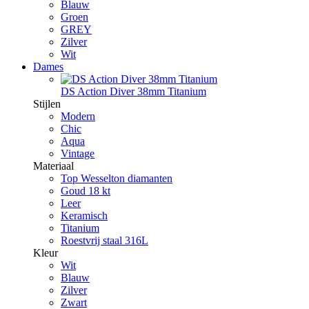
Blauw
Groen
GREY
Zilver
Wit
Dames
DS Action Diver 38mm Titanium
Stijlen
Modern
Chic
Aqua
Vintage
Materiaal
Top Wesselton diamanten
Goud 18 kt
Leer
Keramisch
Titanium
Roestvrij staal 316L
Kleur
Wit
Blauw
Zilver
Zwart