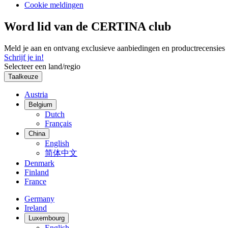
Cookie meldingen
Word lid van de CERTINA club
Meld je aan en ontvang exclusieve aanbiedingen en productrecensies
Schrijf je in!
Selecteer een land/regio
Taalkeuze
Austria
Belgium
Dutch
Français
China
English
简体中文
Denmark
Finland
France
Germany
Ireland
Luxembourg
English