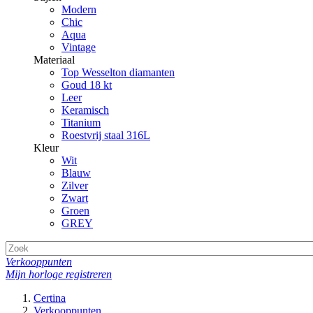
Modern
Chic
Aqua
Vintage
Materiaal
Top Wesselton diamanten
Goud 18 kt
Leer
Keramisch
Titanium
Roestvrij staal 316L
Kleur
Wit
Blauw
Zilver
Zwart
Groen
GREY
Verkooppunten
Mijn horloge registreren
Certina
Verkooppunten