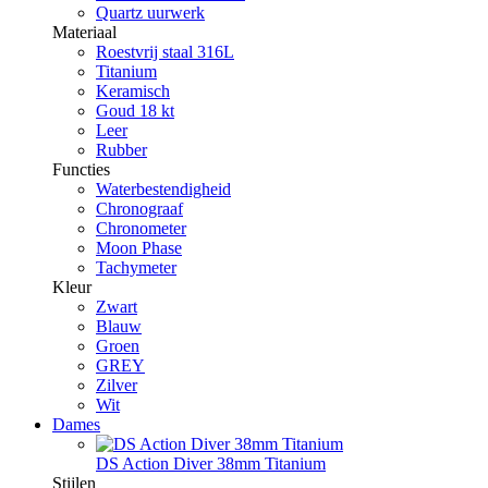
Quartz uurwerk
Materiaal
Roestvrij staal 316L
Titanium
Keramisch
Goud 18 kt
Leer
Rubber
Functies
Waterbestendigheid
Chronograaf
Chronometer
Moon Phase
Tachymeter
Kleur
Zwart
Blauw
Groen
GREY
Zilver
Wit
Dames
DS Action Diver 38mm Titanium
Stijlen