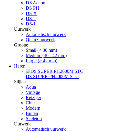
DS Action
DS PH
DS-X
DS-2
DS-1
Uurwerk
Automatisch uurwerk
Quartz uurwerk
Grootte
Small (< 36 mm)
Medium (36 - 42 mm)
Large (> 42 mm)
Heren
DS SUPER PH2000M STC
Stijlen
Aqua
Vintage
Reiziger
Chic
Modern
Buiten
Skeleton
Uurwerk
Automatisch uurwerk