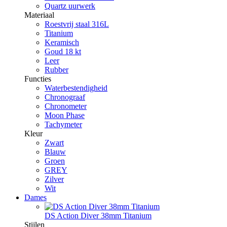
Quartz uurwerk
Materiaal
Roestvrij staal 316L
Titanium
Keramisch
Goud 18 kt
Leer
Rubber
Functies
Waterbestendigheid
Chronograaf
Chronometer
Moon Phase
Tachymeter
Kleur
Zwart
Blauw
Groen
GREY
Zilver
Wit
Dames
DS Action Diver 38mm Titanium
Stijlen