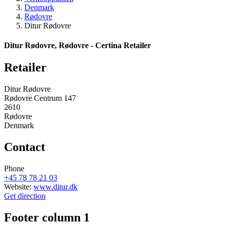
Denmark
Rødovre
Ditur Rødovre
Ditur Rødovre, Rødovre - Certina Retailer
Retailer
Ditur Rødovre
Rødovre Centrum 147
2610
Rødovre
Denmark
Contact
Phone
+45 78 78 21 03
Website:
www.ditur.dk
Get direction
Footer column 1