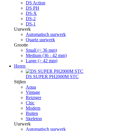
DS Action
DS PH
DS-X
DS-2
DS-1
Uurwerk
Automatisch uurwerk
Quartz uurwerk
Grootte
Small (< 36 mm)
Medium (36 - 42 mm)
Large (> 42 mm)
Heren
DS SUPER PH2000M STC
Stijlen
Aqua
Vintage
Reiziger
Chic
Modern
Buiten
Skeleton
Uurwerk
Automatisch uurwerk