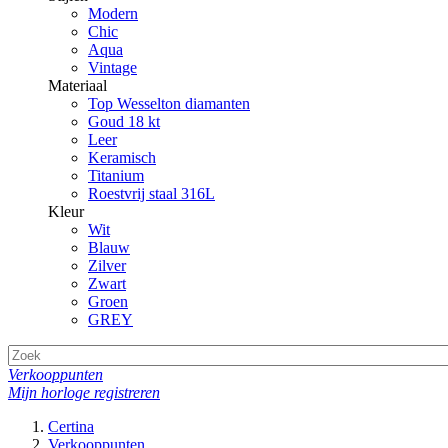
Modern
Chic
Aqua
Vintage
Materiaal
Top Wesselton diamanten
Goud 18 kt
Leer
Keramisch
Titanium
Roestvrij staal 316L
Kleur
Wit
Blauw
Zilver
Zwart
Groen
GREY
Verkooppunten
Mijn horloge registreren
Certina
Verkooppunten