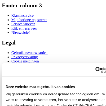
Footer column 3
Klantenservice
Mijn horloge registreren
Service tarieven
Klik en reserveer
Nieuwsbrief
Legal
Gebruikersvoorwaarden
Privacyverklaring
Cookie meldingen
Word lid van de CERTINA club
Meld je aan en ontvang exclusieve aanbiedingen en
productrecensies
Deze website maakt gebruik van cookies
Schrijf je in!
Wij gebruiken cookies en vergelijkbare technologieën om uw
Selecteer een land/regio
Taalkeuze
website-ervaring te verbeteren, het verkeer te analyseren en
gerichte advertenties te tonen. Onder de CCPA/CPRA heeft u