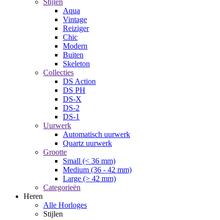
Stijlen
Aqua
Vintage
Reiziger
Chic
Modern
Buiten
Skeleton
Collecties
DS Action
DS PH
DS-X
DS-2
DS-1
Uurwerk
Automatisch uurwerk
Quartz uurwerk
Grootte
Small (< 36 mm)
Medium (36 - 42 mm)
Large (> 42 mm)
Categorieën
Heren
Alle Horloges
Stijlen