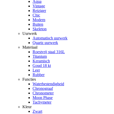
Aqua
Vintage
Reiziger
Chic
Modern
Buiten
Skeleton
Uurwerk
Automatisch uurwerk
Quartz uurwerk
Materiaal
Roestvrij staal 316L
Titanium
Keramisch
Goud 18 kt
Leer
Rubber
Functies
Waterbestendigheid
Chronograaf
Chronometer
Moon Phase
Tachymeter
Kleur
Zwart