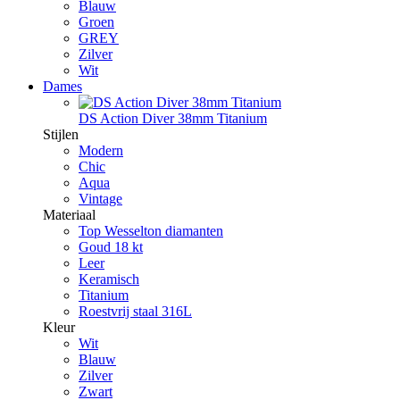
Blauw
Groen
GREY
Zilver
Wit
Dames
DS Action Diver 38mm Titanium
Stijlen
Modern
Chic
Aqua
Vintage
Materiaal
Top Wesselton diamanten
Goud 18 kt
Leer
Keramisch
Titanium
Roestvrij staal 316L
Kleur
Wit
Blauw
Zilver
Zwart