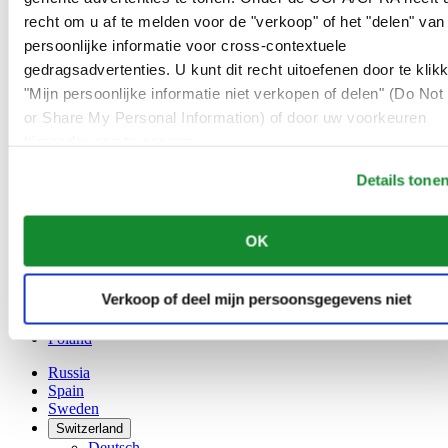
Austria
recht om u af te melden voor de "verkoop" of het "delen" van
Belgium
Dutch
persoonlijke informatie voor cross-contextuele
Français
gedragsadvertenties. U kunt dit recht uitoefenen door te klik
China
"Mijn persoonlijke informatie niet verkopen of delen" (Do Not 
English
or Share My Personal Information) of door uw voorkeuren
简体中文
Denmark
hieronder aan te passen.
Finland
France
Details tone
Germany
Ireland
OK
Luxembourg
English
Français
Verkoop of deel mijn persoonsgegevens niet
Netherlands
Norway
Poland
Russia
Spain
Sweden
Switzerland
Deutsch