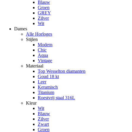
Blauw
Groen
GREY
Zilver
Wit
Dames
Alle Horloges
Stijlen
Modern
Chic
Aqua
Vintage
Materiaal
Top Wesselton diamanten
Goud 18 kt
Leer
Keramisch
Titanium
Roestvrij staal 316L
Kleur
Wit
Blauw
Zilver
Zwart
Groen