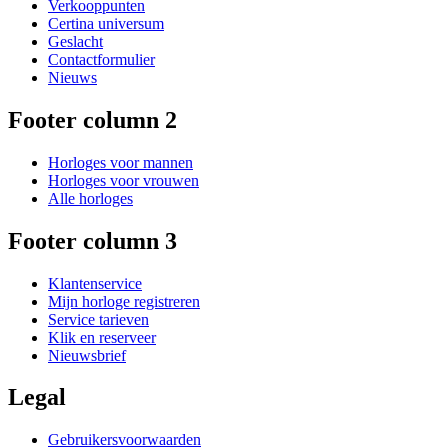
Verkooppunten
Certina universum
Geslacht
Contactformulier
Nieuws
Footer column 2
Horloges voor mannen
Horloges voor vrouwen
Alle horloges
Footer column 3
Klantenservice
Mijn horloge registreren
Service tarieven
Klik en reserveer
Nieuwsbrief
Legal
Gebruikersvoorwaarden