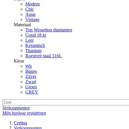
Modern
Chic
Aqua
Vintage
Materiaal
Top Wesselton diamanten
Goud 18 kt
Leer
Keramisch
Titanium
Roestvrij staal 316L
Kleur
Wit
Blauw
Zilver
Zwart
Groen
GREY
Verkooppunten
Mijn horloge registreren
Certina
Verkooppunten