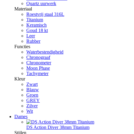
Quartz uurwerk
Materiaal
Roestvrij staal 316L
Titanium
Keramisch
Goud 18 kt
Leer
Rubber
Functies
Waterbestendigheid
Chronograaf
Chronometer
Moon Phase
Tachymeter
Kleur
Zwart
Blauw
Groen
GREY
Zilver
Wit
Dames
DS Action Diver 38mm Titanium
Stijlen