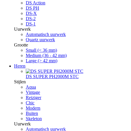
DS Action
DS PH
DS-X
DS-2
DS-1
Uurwerk
Automatisch uurwerk
Quartz uurwerk
Grootte
Small (< 36 mm)
Medium (36 - 42 mm)
Large (> 42 mm)
Heren
DS SUPER PH2000M STC
Stijlen
Aqua
Vintage
Reiziger
Chic
Modern
Buiten
Skeleton
Uurwerk
Automatisch uurwerk