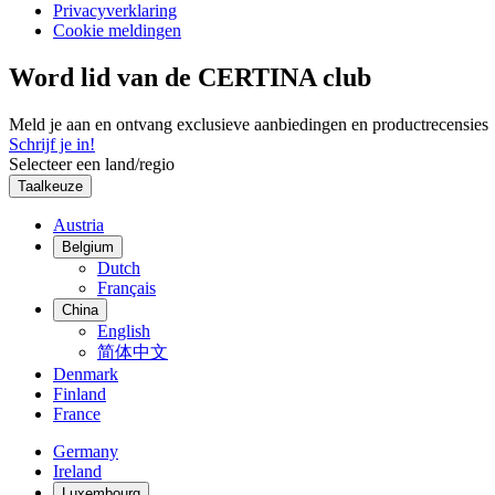
Privacyverklaring
Cookie meldingen
Word lid van de CERTINA club
Meld je aan en ontvang exclusieve aanbiedingen en productrecensies
Schrijf je in!
Selecteer een land/regio
Taalkeuze
Austria
Belgium
Dutch
Français
China
English
简体中文
Denmark
Finland
France
Germany
Ireland
Luxembourg