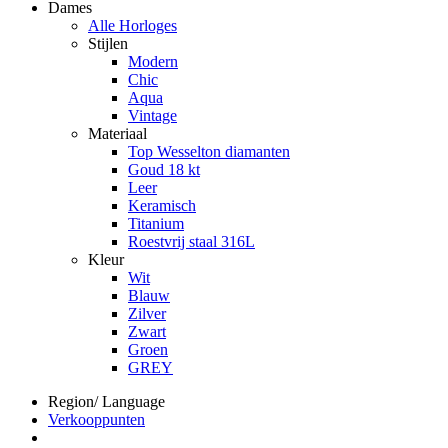
Dames
Alle Horloges
Stijlen
Modern
Chic
Aqua
Vintage
Materiaal
Top Wesselton diamanten
Goud 18 kt
Leer
Keramisch
Titanium
Roestvrij staal 316L
Kleur
Wit
Blauw
Zilver
Zwart
Groen
GREY
Region/ Language
Verkooppunten