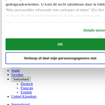
English
gedragsadvertenties. U kunt dit recht uitoefenen door te klik
简体中文
"Mijn persoonlijke informatie niet verkopen of delen" (Do Not 
Denmark
or Share My Personal Information) of door uw voorkeuren
Finland
France
hieronder aan te passen.
Germany
Details tone
Ireland
Luxembourg
English
OK
Français
Netherlands
Norway
Verkoop of deel mijn persoonsgegevens niet
Poland
Russia
Spain
Sweden
Switzerland
Deutsch
Français
English
United Kingdom
International