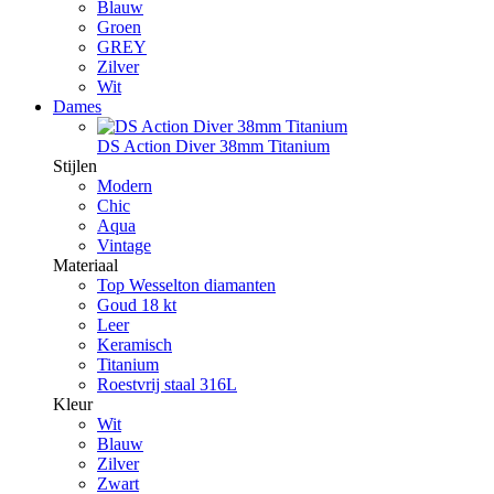
Blauw
Groen
GREY
Zilver
Wit
Dames
DS Action Diver 38mm Titanium
Stijlen
Modern
Chic
Aqua
Vintage
Materiaal
Top Wesselton diamanten
Goud 18 kt
Leer
Keramisch
Titanium
Roestvrij staal 316L
Kleur
Wit
Blauw
Zilver
Zwart