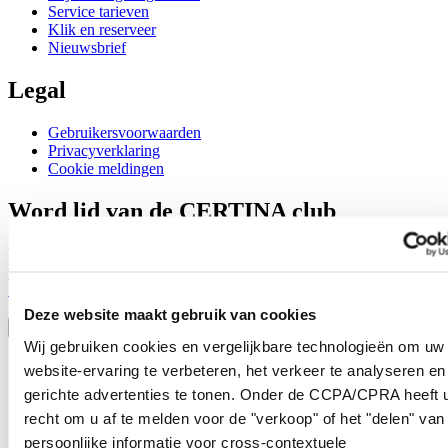
Service tarieven
Klik en reserveer
Nieuwsbrief
Legal
Gebruikersvoorwaarden
Privacyverklaring
Cookie meldingen
Word lid van de CERTINA club
Meld je aan en ontvang exclusieve aanbiedingen en
productrecensies
Schrijf je in!
Selecteer een land/regio
Deze website maakt gebruik van cookies
Taalkeuze
Wij gebruiken cookies en vergelijkbare technologieën om uw
Austria
website-ervaring te verbeteren, het verkeer te analyseren en
Belgium
gerichte advertenties te tonen. Onder de CCPA/CPRA heeft u
Dutch
recht om u af te melden voor de "verkoop" of het "delen" van
Français
China
persoonlijke informatie voor cross-contextuele