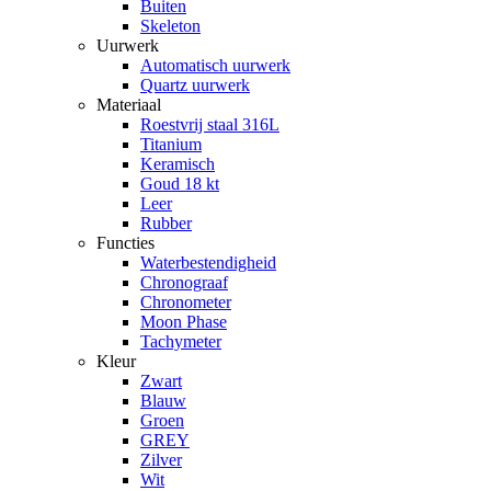
Buiten
Skeleton
Uurwerk
Automatisch uurwerk
Quartz uurwerk
Materiaal
Roestvrij staal 316L
Titanium
Keramisch
Goud 18 kt
Leer
Rubber
Functies
Waterbestendigheid
Chronograaf
Chronometer
Moon Phase
Tachymeter
Kleur
Zwart
Blauw
Groen
GREY
Zilver
Wit