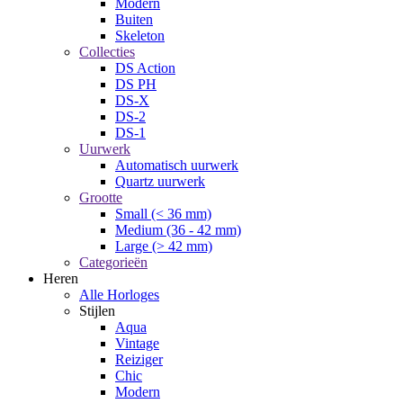
Modern
Buiten
Skeleton
Collecties
DS Action
DS PH
DS-X
DS-2
DS-1
Uurwerk
Automatisch uurwerk
Quartz uurwerk
Grootte
Small (< 36 mm)
Medium (36 - 42 mm)
Large (> 42 mm)
Categorieën
Heren
Alle Horloges
Stijlen
Aqua
Vintage
Reiziger
Chic
Modern