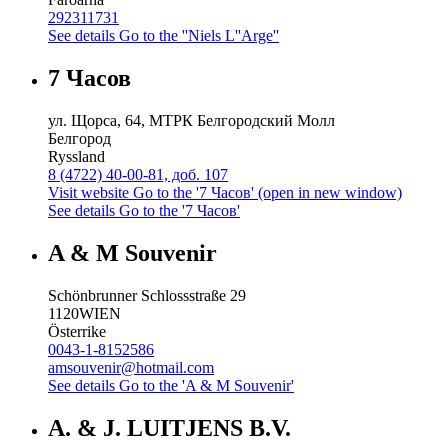
292311731
See details
Go to the ''Niels L''Arge''
7 Часов
ул. Щорса, 64, МТРК Белгородский Молл
Белгород
Ryssland
8 (4722) 40-00-81, доб. 107
Visit website
Go to the '7 Часов' (open in new window)
See details
Go to the '7 Часов'
A & M Souvenir
Schönbrunner Schlossstraße 29
1120
WIEN
Österrike
0043-1-8152586
amsouvenir@hotmail.com
See details
Go to the 'A & M Souvenir'
A. & J. LUITJENS B.V.