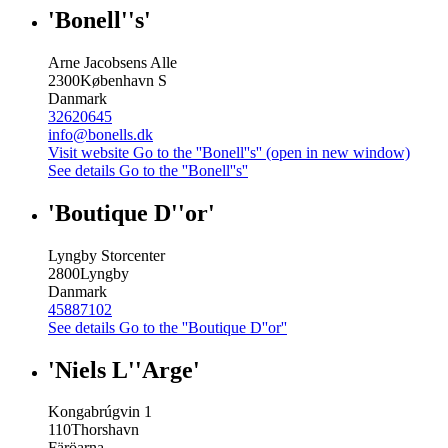
'Bonell''s'
Arne Jacobsens Alle
2300
København S
Danmark
32620645
info@bonells.dk
Visit website
Go to the ''Bonell''s'' (open in new window)
See details
Go to the ''Bonell''s''
'Boutique D''or'
Lyngby Storcenter
2800
Lyngby
Danmark
45887102
See details
Go to the ''Boutique D''or''
'Niels L''Arge'
Kongabrúgvin 1
110
Thorshavn
Färöarna