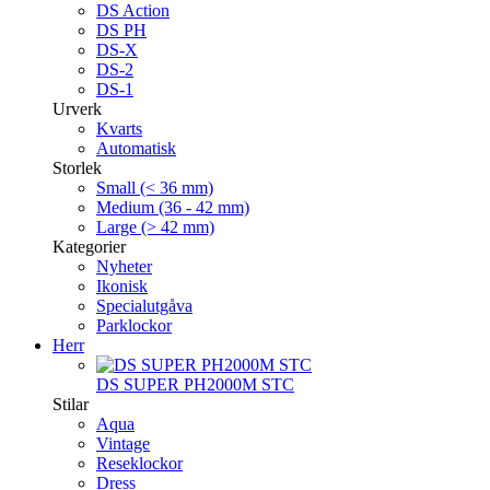
DS Action
DS PH
DS-X
DS-2
DS-1
Urverk
Kvarts
Automatisk
Storlek
Small (< 36 mm)
Medium (36 - 42 mm)
Large (> 42 mm)
Kategorier
Nyheter
Ikonisk
Specialutgåva
Parklockor
Herr
DS SUPER PH2000M STC
Stilar
Aqua
Vintage
Reseklockor
Dress