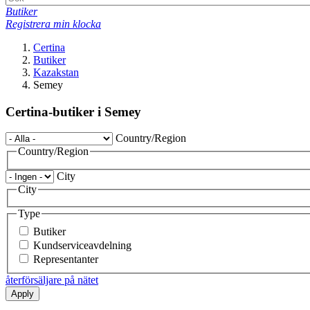
Butiker
Registrera min klocka
Certina
Butiker
Kazakstan
Semey
Certina-butiker i Semey
Country/Region
Country/Region
City
City
Type
Butiker
Kundserviceavdelning
Representanter
återförsäljare på nätet
Apply