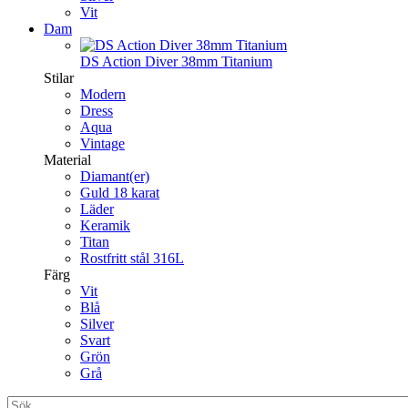
Vit
Dam
DS Action Diver 38mm Titanium
Stilar
Modern
Dress
Aqua
Vintage
Material
Diamant(er)
Guld 18 karat
Läder
Keramik
Titan
Rostfritt stål 316L
Färg
Vit
Blå
Silver
Svart
Grön
Grå