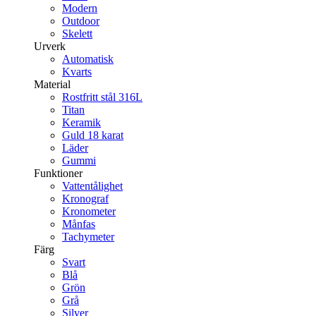
Modern
Outdoor
Skelett
Urverk
Automatisk
Kvarts
Material
Rostfritt stål 316L
Titan
Keramik
Guld 18 karat
Läder
Gummi
Funktioner
Vattentålighet
Kronograf
Kronometer
Månfas
Tachymeter
Färg
Svart
Blå
Grön
Grå
Silver