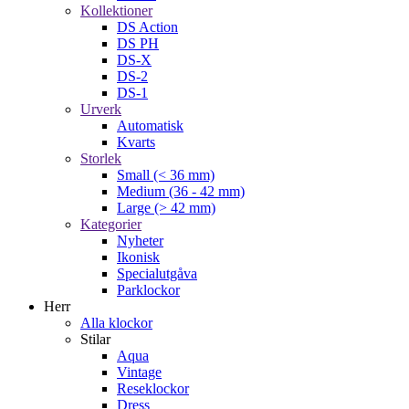
Kollektioner
DS Action
DS PH
DS-X
DS-2
DS-1
Urverk
Automatisk
Kvarts
Storlek
Small (< 36 mm)
Medium (36 - 42 mm)
Large (> 42 mm)
Kategorier
Nyheter
Ikonisk
Specialutgåva
Parklockor
Herr
Alla klockor
Stilar
Aqua
Vintage
Reseklockor
Dress