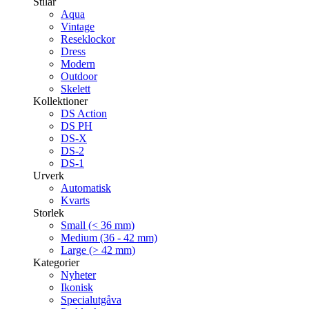
Stilar
Aqua
Vintage
Reseklockor
Dress
Modern
Outdoor
Skelett
Kollektioner
DS Action
DS PH
DS-X
DS-2
DS-1
Urverk
Automatisk
Kvarts
Storlek
Small (< 36 mm)
Medium (36 - 42 mm)
Large (> 42 mm)
Kategorier
Nyheter
Ikonisk
Specialutgåva