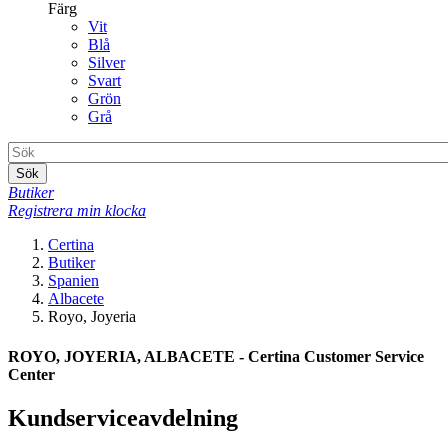
Färg
Vit
Blå
Silver
Svart
Grön
Grå
Sök
Butiker
Registrera min klocka
Certina
Butiker
Spanien
Albacete
Royo, Joyeria
ROYO, JOYERIA, ALBACETE - Certina Customer Service
Center
Kundserviceavdelning