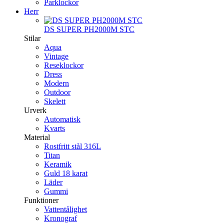
Parklockor
Herr
DS SUPER PH2000M STC
Stilar
Aqua
Vintage
Reseklockor
Dress
Modern
Outdoor
Skelett
Urverk
Automatisk
Kvarts
Material
Rostfritt stål 316L
Titan
Keramik
Guld 18 karat
Läder
Gummi
Funktioner
Vattentålighet
Kronograf