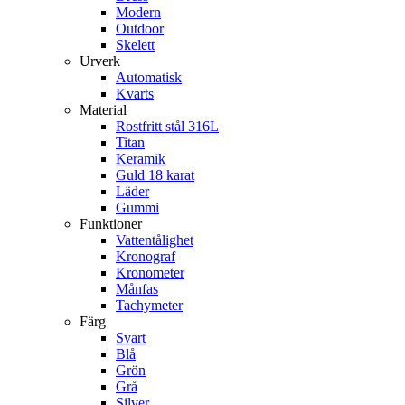
Modern
Outdoor
Skelett
Urverk
Automatisk
Kvarts
Material
Rostfritt stål 316L
Titan
Keramik
Guld 18 karat
Läder
Gummi
Funktioner
Vattentålighet
Kronograf
Kronometer
Månfas
Tachymeter
Färg
Svart
Blå
Grön
Grå
Silver