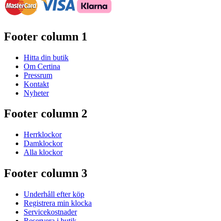
Footer column 1
Hitta din butik
Om Certina
Pressrum
Kontakt
Nyheter
Footer column 2
Herrklockor
Damklockor
Alla klockor
Footer column 3
Underhåll efter köp
Registrera min klocka
Servicekostnader
Reservera i butik