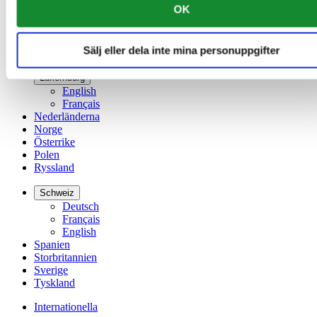
OK
Irland
Kina
English
Sälj eller dela inte mina personuppgifter
简体中文
Luxemburg
English
Français
Nederländerna
Norge
Österrike
Polen
Ryssland
Schweiz
Deutsch
Français
English
Spanien
Storbritannien
Sverige
Tyskland
Internationella