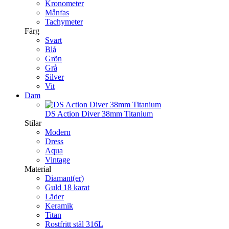
Kronometer
Månfas
Tachymeter
Färg
Svart
Blå
Grön
Grå
Silver
Vit
Dam
DS Action Diver 38mm Titanium
Stilar
Modern
Dress
Aqua
Vintage
Material
Diamant(er)
Guld 18 karat
Läder
Keramik
Titan
Rostfritt stål 316L