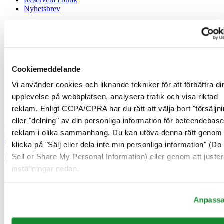
Nyhetsbrev
Juridisk information
Användarvillkor
Integritetsmeddelande
Cookiemeddelande
Cookiemeddelande
Försäljningsvillkor
Vi använder cookies och liknande tekniker för att förbättra di
Ångerrätt / Frånträde av avtal
upplevelse på webbplatsen, analysera trafik och visa riktad
Gå med i Certina Klubben
reklam. Enligt CCPA/CPRA har du rätt att välja bort "försäljni
eller "delning" av din personliga information för beteendebas
Registrera dig för att få exklusiv information
reklam i olika sammanhang. Du kan utöva denna rätt genom 
Bli medlem
klicka på "Sälj eller dela inte min personliga information" (Do
Välj land/region
Sell or Share My Personal Information) eller genom att juster
Språkväljare
inställningar nedan.
Belgien
Dutch
Français
Anpass
Danmark
Finland
France