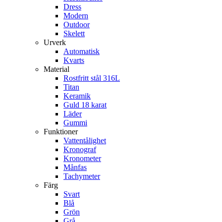
Dress
Modern
Outdoor
Skelett
Urverk
Automatisk
Kvarts
Material
Rostfritt stål 316L
Titan
Keramik
Guld 18 karat
Läder
Gummi
Funktioner
Vattentålighet
Kronograf
Kronometer
Månfas
Tachymeter
Färg
Svart
Blå
Grön
Grå