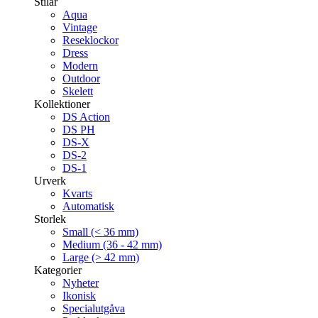
Stilar
Aqua
Vintage
Reseklockor
Dress
Modern
Outdoor
Skelett
Kollektioner
DS Action
DS PH
DS-X
DS-2
DS-1
Urverk
Kvarts
Automatisk
Storlek
Small (< 36 mm)
Medium (36 - 42 mm)
Large (> 42 mm)
Kategorier
Nyheter
Ikonisk
Specialutgåva