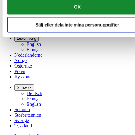
France
OK
Irland
Kina
English
Sälj eller dela inte mina personuppgifter
简体中文
Luxemburg
English
Français
Nederländerna
Norge
Österrike
Polen
Ryssland
Schweiz
Deutsch
Français
English
Spanien
Storbritannien
Sverige
Tyskland