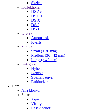
Skelett
Kollektioner
DS Action
DS PH
DS-X
DS-2
DS-1
Urverk
Automatisk
Kvarts
Storlek
Small (< 36 mm)
Medium (36 - 42 mm)
Large (> 42 mm)
Kategorier
Nyheter
Ikonisk
Specialutgåva
Parklockor
Herr
Alla klockor
Stilar
Aqua
Vintage
Reseklockor