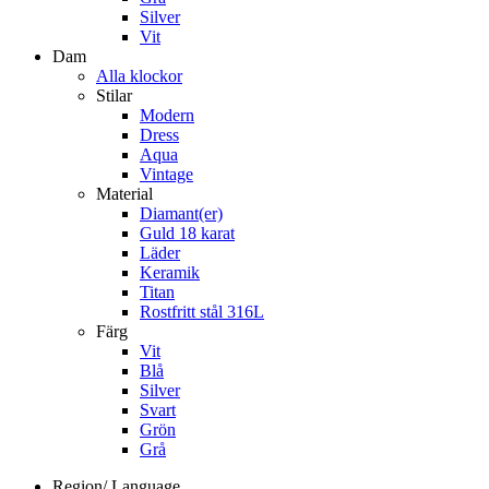
Silver
Vit
Dam
Alla klockor
Stilar
Modern
Dress
Aqua
Vintage
Material
Diamant(er)
Guld 18 karat
Läder
Keramik
Titan
Rostfritt stål 316L
Färg
Vit
Blå
Silver
Svart
Grön
Grå
Region/ Language