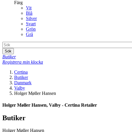
Färg
Vit
Blå
Silver
Svart
Grön
Grå
Sök
Butiker
Registrera min klocka
Certina
Butiker
Danmark
Valby
Holger Møller Hansen
Holger Møller Hansen, Valby - Certina Retailer
Butiker
Holger Møller Hansen