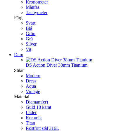
Kronometer
Månfas
Tachymeter
Färg
Svart
Blå
Grön
Grå
Silver
Vit
Dam
DS Action Diver 38mm Titanium
Stilar
Modern
Dress
Aqua
Vintage
Material
Diamant(er)
Guld 18 karat
Läder
Keramik
Titan
Rostfritt stål 316L