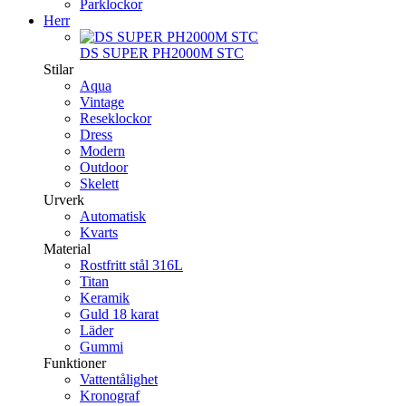
Parklockor
Herr
DS SUPER PH2000M STC
Stilar
Aqua
Vintage
Reseklockor
Dress
Modern
Outdoor
Skelett
Urverk
Automatisk
Kvarts
Material
Rostfritt stål 316L
Titan
Keramik
Guld 18 karat
Läder
Gummi
Funktioner
Vattentålighet
Kronograf