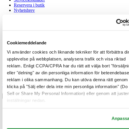
Reservera i butik
Nyhetsbrev
Juridisk information
Användarvillkor
Integritetsmeddelande
Cookiemeddelande
Cookiemeddelande
Försäljningsvillkor
Vi använder cookies och liknande tekniker för att förbättra di
Ångerrätt / Frånträde av avtal
upplevelse på webbplatsen, analysera trafik och visa riktad
reklam. Enligt CCPA/CPRA har du rätt att välja bort "försäljni
Gå med i Certina Klubben
eller "delning" av din personliga information för beteendebas
reklam i olika sammanhang. Du kan utöva denna rätt genom 
Registrera dig för att få exklusiv information
Bli medlem
klicka på "Sälj eller dela inte min personliga information" (Do
Välj land/region
Sell or Share My Personal Information) eller genom att juster
Språkväljare
inställningar nedan.
Belgien
Dutch
Français
Anpass
Danmark
Finland