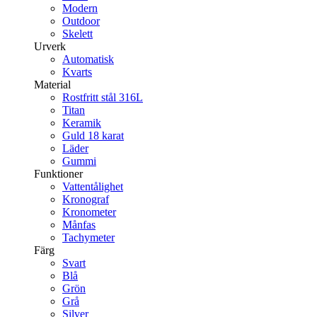
Modern
Outdoor
Skelett
Urverk
Automatisk
Kvarts
Material
Rostfritt stål 316L
Titan
Keramik
Guld 18 karat
Läder
Gummi
Funktioner
Vattentålighet
Kronograf
Kronometer
Månfas
Tachymeter
Färg
Svart
Blå
Grön
Grå
Silver