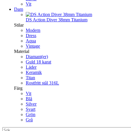
Vit
Dam
DS Action Diver 38mm Titanium
Stilar
Modern
Dress
Aqua
Vintage
Material
Diamant(er)
Guld 18 karat
Läder
Keramik
Titan
Rostfritt stål 316L
Färg
Vit
Blå
Silver
Svart
Grön
Grå