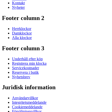
Kontakt
Nyheter
Footer column 2
Herrklockor
Damklockor
Alla klockor
Footer column 3
Underhåll efter köp
Registrera min klocka
Servicekostnader
Reservera i butik
Nyhetsbrev
Juridisk information
Användarvillkor
Integritetsmeddelande
Cookiemeddelande
Försäljningsvillkor