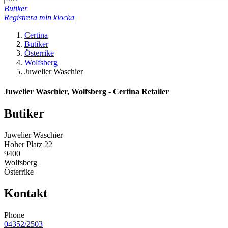
Butiker
Registrera min klocka
Certina
Butiker
Österrike
Wolfsberg
Juwelier Waschier
Juwelier Waschier, Wolfsberg - Certina Retailer
Butiker
Juwelier Waschier
Hoher Platz 22
9400
Wolfsberg
Österrike
Kontakt
Phone
04352/2503