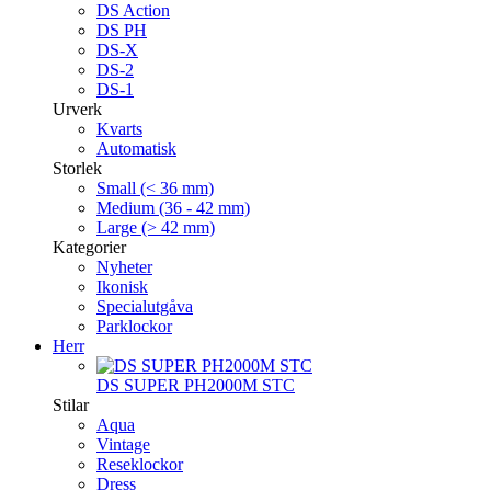
DS Action
DS PH
DS-X
DS-2
DS-1
Urverk
Kvarts
Automatisk
Storlek
Small (< 36 mm)
Medium (36 - 42 mm)
Large (> 42 mm)
Kategorier
Nyheter
Ikonisk
Specialutgåva
Parklockor
Herr
DS SUPER PH2000M STC
Stilar
Aqua
Vintage
Reseklockor
Dress