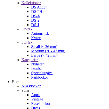
Kollektioner
DS Action
DS PH
DS-X
DS-2
DS-1
Urverk
Automatisk
Kvarts
Storlek
Small (< 36 mm)
Medium (36 - 42 mm)
Large (> 42 mm)
Kategorier
Nyheter
Ikonisk
Specialutgåva
Parklockor
Herr
Alla klockor
Stilar
Aqua
Vintage
Reseklockor
Dress