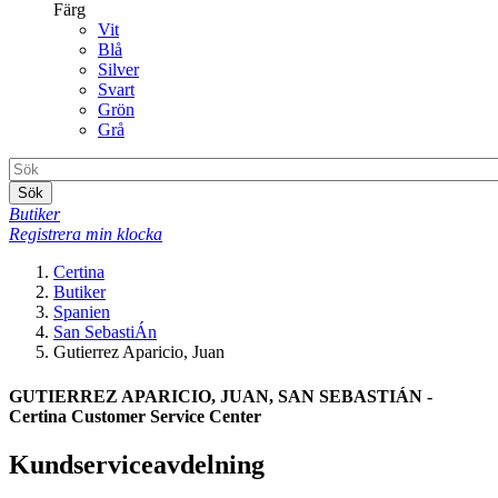
Färg
Vit
Blå
Silver
Svart
Grön
Grå
Sök
Butiker
Registrera min klocka
Certina
Butiker
Spanien
San SebastiÁn
Gutierrez Aparicio, Juan
GUTIERREZ APARICIO, JUAN, SAN SEBASTIÁN -
Certina Customer Service Center
Kundserviceavdelning