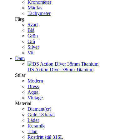
Kronometer
Månfas
Tachymeter
Färg
Svart
Blå
Grön
Grå
Silver
Vit
Dam
DS Action Diver 38mm Titanium
Stilar
Modern
Dress
Aqua
Vintage
Material
Diamant(er)
Guld 18 karat
Läder
Keramik
Titan
Rostfritt stål 316L