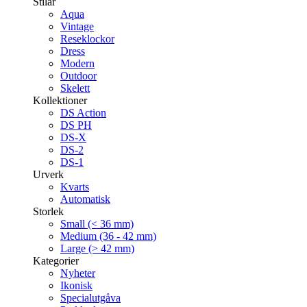
Stilar
Aqua
Vintage
Reseklockor
Dress
Modern
Outdoor
Skelett
Kollektioner
DS Action
DS PH
DS-X
DS-2
DS-1
Urverk
Kvarts
Automatisk
Storlek
Small (< 36 mm)
Medium (36 - 42 mm)
Large (> 42 mm)
Kategorier
Nyheter
Ikonisk
Specialutgåva