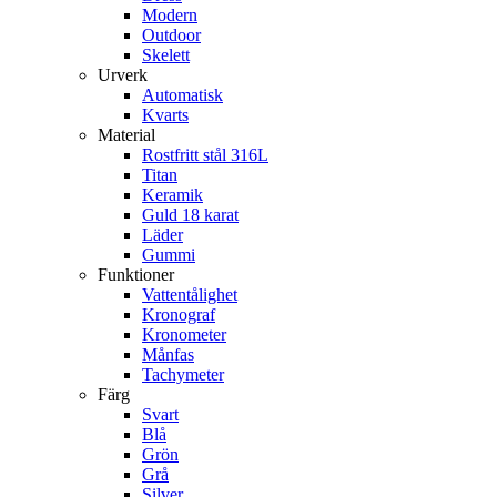
Modern
Outdoor
Skelett
Urverk
Automatisk
Kvarts
Material
Rostfritt stål 316L
Titan
Keramik
Guld 18 karat
Läder
Gummi
Funktioner
Vattentålighet
Kronograf
Kronometer
Månfas
Tachymeter
Färg
Svart
Blå
Grön
Grå
Silver