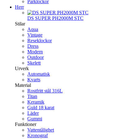
Parklockor
Herr
DS SUPER PH2000M STC
Stilar
Aqua
Vintage
Reseklockor
Dress
Modern
Outdoor
Skelett
Urverk
Automatisk
Kvarts
Material
Rostfritt stål 316L
Titan
Keramik
Guld 18 karat
Läder
Gummi
Funktioner
Vattentålighet
Kronograf