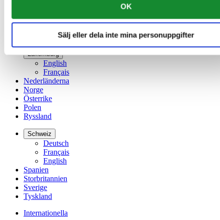
OK
Irland
Kina
English
Sälj eller dela inte mina personuppgifter
简体中文
Luxemburg
English
Français
Nederländerna
Norge
Österrike
Polen
Ryssland
Schweiz
Deutsch
Français
English
Spanien
Storbritannien
Sverige
Tyskland
Internationella