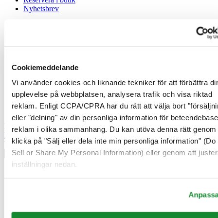
Nyhetsbrev
Juridisk information
Användarvillkor
Integritetsmeddelande
Cookiemeddelande
Cookiemeddelande
Försäljningsvillkor
Vi använder cookies och liknande tekniker för att förbättra di
Ångerrätt / Frånträde av avtal
upplevelse på webbplatsen, analysera trafik och visa riktad
Gå med i Certina Klubben
reklam. Enligt CCPA/CPRA har du rätt att välja bort "försäljni
eller "delning" av din personliga information för beteendebas
Registrera dig för att få exklusiv information
reklam i olika sammanhang. Du kan utöva denna rätt genom 
Bli medlem
klicka på "Sälj eller dela inte min personliga information" (Do
Välj land/region
Sell or Share My Personal Information) eller genom att juster
Språkväljare
inställningar nedan.
Belgien
Dutch
Français
Anpass
Danmark
Finland
France