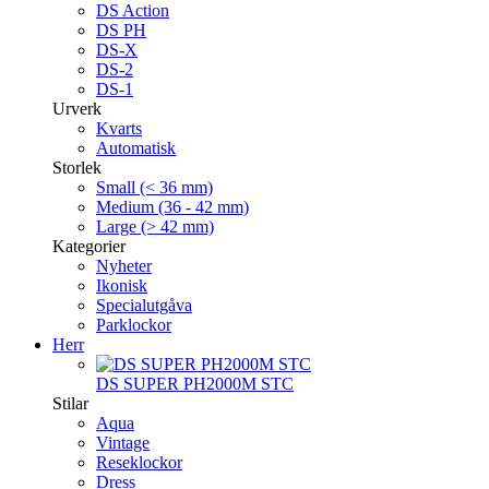
DS Action
DS PH
DS-X
DS-2
DS-1
Urverk
Kvarts
Automatisk
Storlek
Small (< 36 mm)
Medium (36 - 42 mm)
Large (> 42 mm)
Kategorier
Nyheter
Ikonisk
Specialutgåva
Parklockor
Herr
DS SUPER PH2000M STC
Stilar
Aqua
Vintage
Reseklockor
Dress