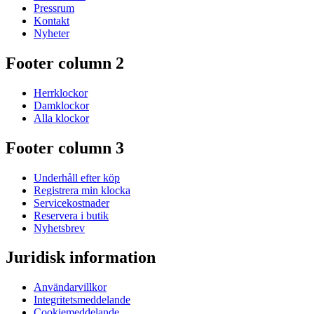
Pressrum
Kontakt
Nyheter
Footer column 2
Herrklockor
Damklockor
Alla klockor
Footer column 3
Underhåll efter köp
Registrera min klocka
Servicekostnader
Reservera i butik
Nyhetsbrev
Juridisk information
Användarvillkor
Integritetsmeddelande
Cookiemeddelande