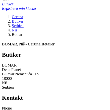
Butiker
Registrera min klocka
Certina
Butiker
Serbien
Niš
Bomar
BOMAR, Niš - Certina Retailer
Butiker
BOMAR
Delta Planet
Bulevar Nemanjića 11b
18000
Niš
Serbien
Kontakt
Phone