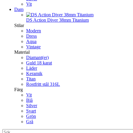
Vit
Dam
DS Action Diver 38mm Titanium
Stilar
Modern
Dress
Aqua
Vintage
Material
Diamant(er)
Guld 18 karat
Läder
Keramik
Titan
Rostfritt stål 316L
Färg
Vit
Blå
Silver
Svart
Grön
Grå