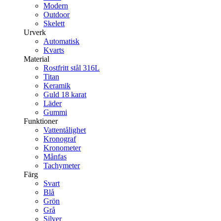
Modern
Outdoor
Skelett
Urverk
Automatisk
Kvarts
Material
Rostfritt stål 316L
Titan
Keramik
Guld 18 karat
Läder
Gummi
Funktioner
Vattentålighet
Kronograf
Kronometer
Månfas
Tachymeter
Färg
Svart
Blå
Grön
Grå
Silver