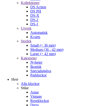
Kollektioner
DS Action
DS PH
DS-X
DS-2
DS-1
Urverk
Automatisk
Kvarts
Storlek
Small (< 36 mm)
Medium (36 - 42 mm)
Large (> 42 mm)
Kategorier
Nyheter
Ikonisk
Specialutgåva
Parklockor
Herr
Alla klockor
Stilar
Aqua
Vintage
Reseklockor
Dress