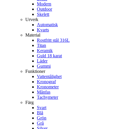
Modern
Outdoor
Skelett
Urverk
Automatisk
Kvarts
Material
Rostfritt stål 316L
Titan
Keramik
Guld 18 karat
Läder
Gummi
Funktioner
Vattentålighet
Kronograf
Kronometer
Månfas
Tachymeter
Färg
Svart
Blå
Grön
Grå
Silver