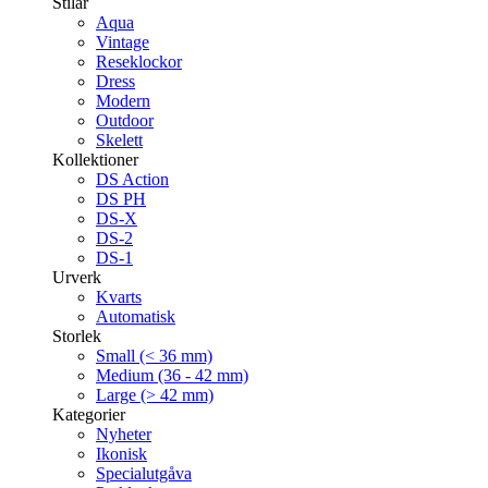
Stilar
Aqua
Vintage
Reseklockor
Dress
Modern
Outdoor
Skelett
Kollektioner
DS Action
DS PH
DS-X
DS-2
DS-1
Urverk
Kvarts
Automatisk
Storlek
Small (< 36 mm)
Medium (36 - 42 mm)
Large (> 42 mm)
Kategorier
Nyheter
Ikonisk
Specialutgåva