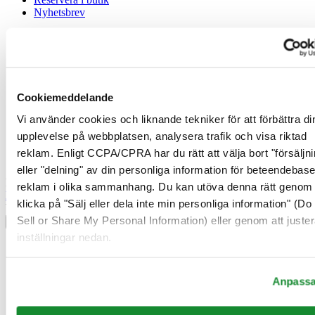
Nyhetsbrev
Juridisk information
Användarvillkor
Integritetsmeddelande
Cookiemeddelande
Cookiemeddelande
Försäljningsvillkor
Vi använder cookies och liknande tekniker för att förbättra di
Ångerrätt / Frånträde av avtal
upplevelse på webbplatsen, analysera trafik och visa riktad
Gå med i Certina Klubben
reklam. Enligt CCPA/CPRA har du rätt att välja bort "försäljni
eller "delning" av din personliga information för beteendebas
Registrera dig för att få exklusiv information
reklam i olika sammanhang. Du kan utöva denna rätt genom 
Bli medlem
klicka på "Sälj eller dela inte min personliga information" (Do
Välj land/region
Sell or Share My Personal Information) eller genom att juster
Språkväljare
inställningar nedan.
Belgien
Dutch
Français
Anpass
Danmark
Finland
France