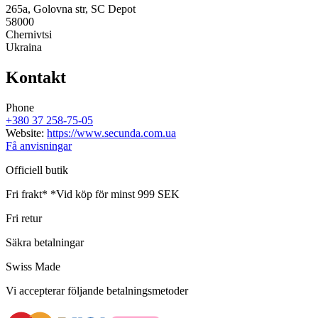
265a, Golovna str, SC Depot
58000
Chernivtsi
Ukraina
Kontakt
Phone
+380 37 258-75-05
Website:
https://www.secunda.com.ua
Få anvisningar
Officiell butik
Fri frakt*
*Vid köp för minst 999 SEK
Fri retur
Säkra betalningar
Swiss Made
Vi accepterar följande betalningsmetoder