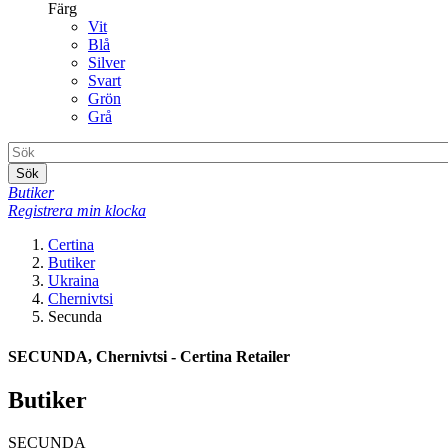
Färg
Vit
Blå
Silver
Svart
Grön
Grå
Sök
Butiker
Registrera min klocka
Certina
Butiker
Ukraina
Chernivtsi
Secunda
SECUNDA, Chernivtsi - Certina Retailer
Butiker
SECUNDA