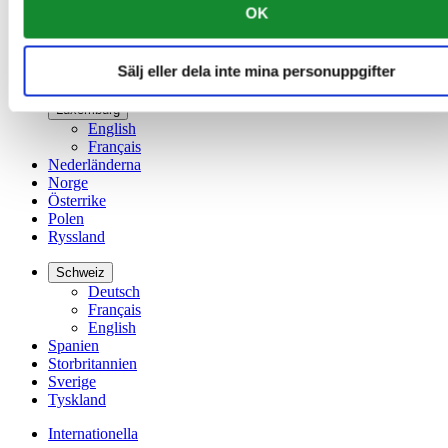
OK
Irland
Kina
English
Sälj eller dela inte mina personuppgifter
简体中文
Luxemburg
English
Français
Nederländerna
Norge
Österrike
Polen
Ryssland
Schweiz
Deutsch
Français
English
Spanien
Storbritannien
Sverige
Tyskland
Internationella