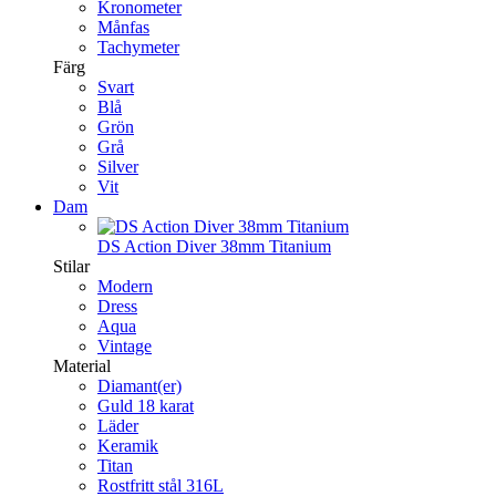
Kronometer
Månfas
Tachymeter
Färg
Svart
Blå
Grön
Grå
Silver
Vit
Dam
DS Action Diver 38mm Titanium
Stilar
Modern
Dress
Aqua
Vintage
Material
Diamant(er)
Guld 18 karat
Läder
Keramik
Titan
Rostfritt stål 316L