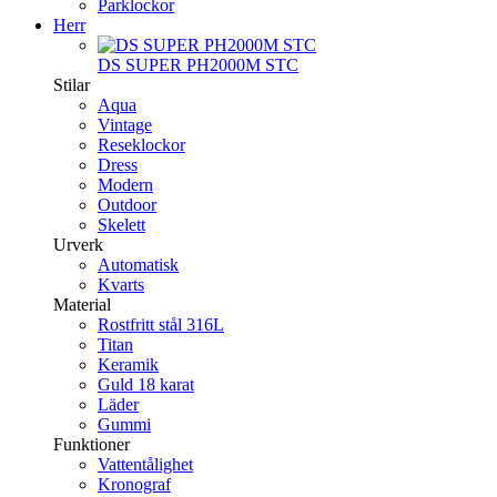
Parklockor
Herr
DS SUPER PH2000M STC
Stilar
Aqua
Vintage
Reseklockor
Dress
Modern
Outdoor
Skelett
Urverk
Automatisk
Kvarts
Material
Rostfritt stål 316L
Titan
Keramik
Guld 18 karat
Läder
Gummi
Funktioner
Vattentålighet
Kronograf