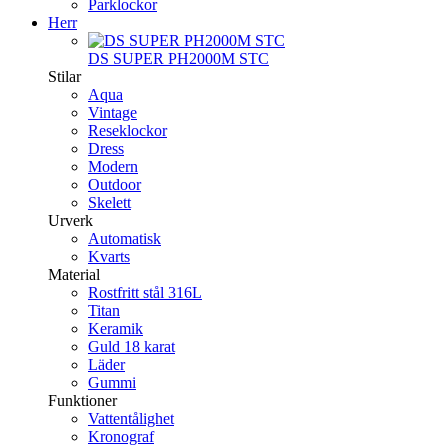
Parklockor
Herr
DS SUPER PH2000M STC
Stilar
Aqua
Vintage
Reseklockor
Dress
Modern
Outdoor
Skelett
Urverk
Automatisk
Kvarts
Material
Rostfritt stål 316L
Titan
Keramik
Guld 18 karat
Läder
Gummi
Funktioner
Vattentålighet
Kronograf