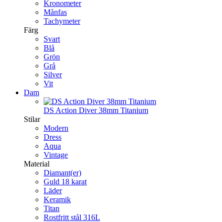
Kronometer
Månfas
Tachymeter
Färg
Svart
Blå
Grön
Grå
Silver
Vit
Dam
DS Action Diver 38mm Titanium
Stilar
Modern
Dress
Aqua
Vintage
Material
Diamant(er)
Guld 18 karat
Läder
Keramik
Titan
Rostfritt stål 316L