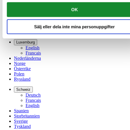
Finland
France
OK
Irland
Kina
English
Sälj eller dela inte mina personuppgifter
简体中文
Luxemburg
English
Français
Nederländerna
Norge
Österrike
Polen
Ryssland
Schweiz
Deutsch
Français
English
Spanien
Storbritannien
Sverige
Tyskland