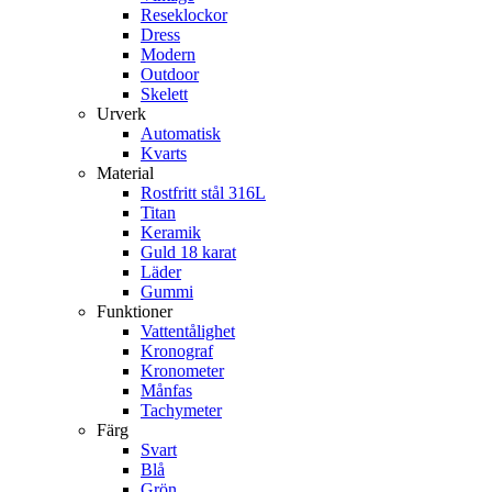
Reseklockor
Dress
Modern
Outdoor
Skelett
Urverk
Automatisk
Kvarts
Material
Rostfritt stål 316L
Titan
Keramik
Guld 18 karat
Läder
Gummi
Funktioner
Vattentålighet
Kronograf
Kronometer
Månfas
Tachymeter
Färg
Svart
Blå
Grön