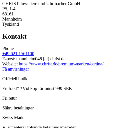
CHRIST Juweliere und Uhrmacher GmbH
P5, 1-4
68161
Mannheim
Tyskland
Kontakt
Phone
+49 621 1561100
E-post:
mannheim048
[at]
christ.de
Website:
https://www.christ.de/premium-marken/certina/
Få anvisningar
Officiell butik
Fri frakt*
*Vid köp för minst 999 SEK
Fri retur
Säkra betalningar
Swiss Made
Vi accepterar följande betalningsmetoder