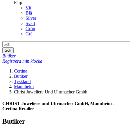
Färg
Vit
Blå
Silver
Svart
Grön
Grå
Sök
Butiker
Registrera min klocka
Certina
Butiker
Tyskland
Mannheim
Christ Juweliere Und Uhrmacher Gmbh
CHRIST Juweliere und Uhrmacher GmbH, Mannheim -
Certina Retailer
Butiker