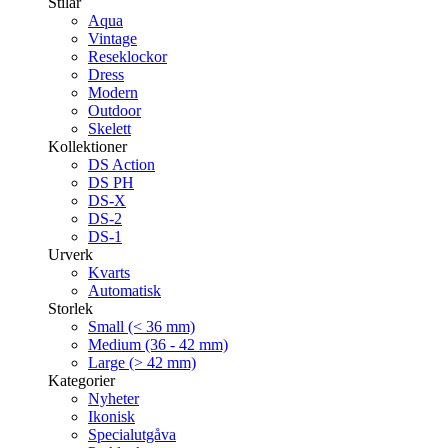
Stilar
Aqua
Vintage
Reseklockor
Dress
Modern
Outdoor
Skelett
Kollektioner
DS Action
DS PH
DS-X
DS-2
DS-1
Urverk
Kvarts
Automatisk
Storlek
Small (< 36 mm)
Medium (36 - 42 mm)
Large (> 42 mm)
Kategorier
Nyheter
Ikonisk
Specialutgåva