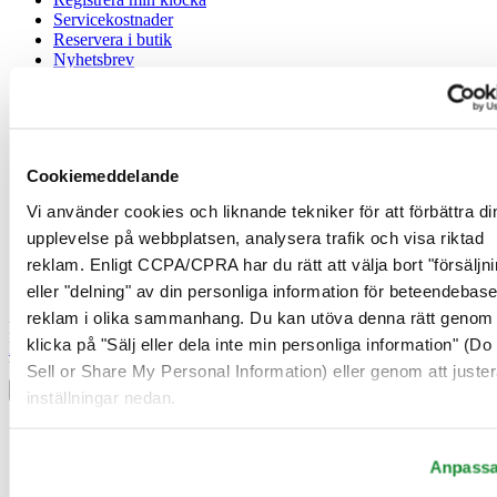
Servicekostnader
Reservera i butik
Nyhetsbrev
Juridisk information
Användarvillkor
Integritetsmeddelande
Cookiemeddelande
Cookiemeddelande
Vi använder cookies och liknande tekniker för att förbättra di
Försäljningsvillkor
Ångerrätt / Frånträde av avtal
upplevelse på webbplatsen, analysera trafik och visa riktad
reklam. Enligt CCPA/CPRA har du rätt att välja bort "försäljni
Gå med i Certina Klubben
eller "delning" av din personliga information för beteendebas
reklam i olika sammanhang. Du kan utöva denna rätt genom 
Registrera dig för att få exklusiv information
klicka på "Sälj eller dela inte min personliga information" (Do
Bli medlem
Välj land/region
Sell or Share My Personal Information) eller genom att juster
Språkväljare
inställningar nedan.
Belgien
Dutch
Anpass
Français
Danmark