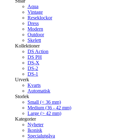
Stilar
Aqua
Vintage
Reseklockor
Dress
Modern
Outdoor
Skelett
Kollektioner
DS Action
DS PH
DS-X
DS-2
DS-1
Urverk
Kvarts
Automatisk
Storlek
Small (< 36 mm)
Medium (36 - 42 mm)
Large (> 42 mm)
Kategorier
Nyheter
Ikonisk
Specialutgåva