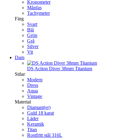
Kronometer
Månfas
Tachymeter
Färg
Svart
Blå
Grön
Grå
Silver
Vit
Dam
DS Action Diver 38mm Titanium
Stilar
Modern
Dress
Aqua
Vintage
Material
Diamant(er)
Guld 18 karat
Läder
Keramik
Titan
Rostfritt stål 316L