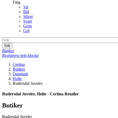
Färg
Vit
Blå
Silver
Svart
Grön
Grå
Sök
Butiker
Registrera min klocka
Certina
Butiker
Danmark
Holte
Rudersdal Juveler
Rudersdal Juveler, Holte - Certina Retailer
Butiker
Rudersdal Juveler