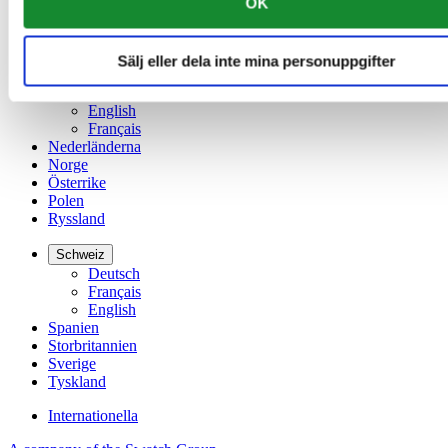
OK
Kina
English
简体中文
Sälj eller dela inte mina personuppgifter
Luxemburg
English
Français
Nederländerna
Norge
Österrike
Polen
Ryssland
Schweiz
Deutsch
Français
English
Spanien
Storbritannien
Sverige
Tyskland
Internationella