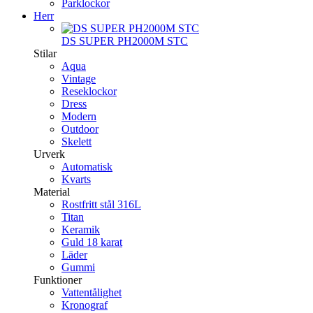
Parklockor
Herr
DS SUPER PH2000M STC
Stilar
Aqua
Vintage
Reseklockor
Dress
Modern
Outdoor
Skelett
Urverk
Automatisk
Kvarts
Material
Rostfritt stål 316L
Titan
Keramik
Guld 18 karat
Läder
Gummi
Funktioner
Vattentålighet
Kronograf