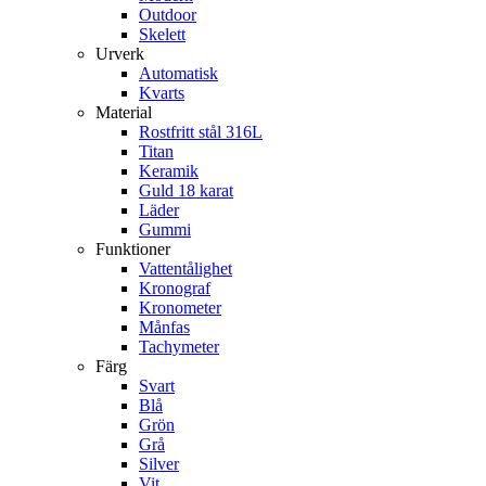
Outdoor
Skelett
Urverk
Automatisk
Kvarts
Material
Rostfritt stål 316L
Titan
Keramik
Guld 18 karat
Läder
Gummi
Funktioner
Vattentålighet
Kronograf
Kronometer
Månfas
Tachymeter
Färg
Svart
Blå
Grön
Grå
Silver
Vit