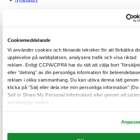
Juridisk information
Användarvillkor
Integritetsmeddelande
Cookiemeddelande
Cookiemeddelande
Försäljningsvillkor
Ångerrätt / Frånträde av avtal
Vi använder cookies och liknande tekniker för att förbättra di
upplevelse på webbplatsen, analysera trafik och visa riktad
Gå med i Certina Klubben
reklam. Enligt CCPA/CPRA har du rätt att välja bort "försäljni
eller "delning" av din personliga information för beteendebas
Registrera dig för att få exklusiv information
reklam i olika sammanhang. Du kan utöva denna rätt genom 
Bli medlem
Välj land/region
klicka på "Sälj eller dela inte min personliga information" (Do
Språkväljare
Sell or Share My Personal Information) eller genom att juster
inställningar nedan.
Belgien
Dutch
Français
Danmark
Anpass
Finland
France
Irland