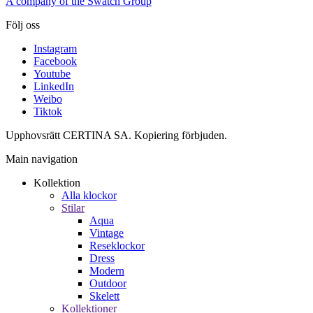
A company of the Swatch Group
Följ oss
Instagram
Facebook
Youtube
LinkedIn
Weibo
Tiktok
Upphovsrätt CERTINA SA. Kopiering förbjuden.
Main navigation
Kollektion
Alla klockor
Stilar
Aqua
Vintage
Reseklockor
Dress
Modern
Outdoor
Skelett
Kollektioner