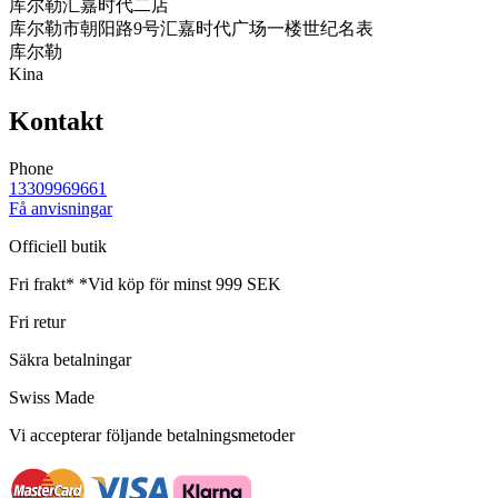
库尔勒汇嘉时代二店
库尔勒市朝阳路9号汇嘉时代广场一楼世纪名表
库尔勒
Kina
Kontakt
Phone
13309969661
Få anvisningar
Officiell butik
Fri frakt*
*Vid köp för minst 999 SEK
Fri retur
Säkra betalningar
Swiss Made
Vi accepterar följande betalningsmetoder