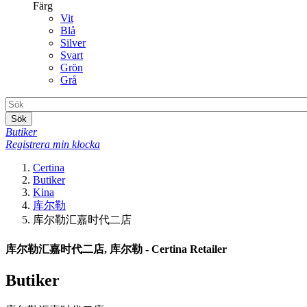
Färg
Vit
Blå
Silver
Svart
Grön
Grå
Sök
Butiker
Registrera min klocka
Certina
Butiker
Kina
库尔勒
库尔勒汇嘉时代二店
库尔勒汇嘉时代二店, 库尔勒 - Certina Retailer
Butiker