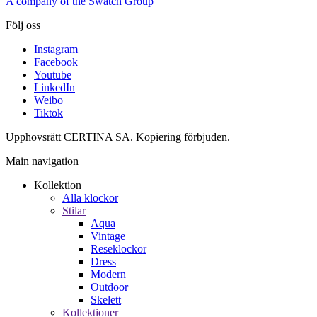
A company of the Swatch Group
Följ oss
Instagram
Facebook
Youtube
LinkedIn
Weibo
Tiktok
Upphovsrätt CERTINA SA. Kopiering förbjuden.
Main navigation
Kollektion
Alla klockor
Stilar
Aqua
Vintage
Reseklockor
Dress
Modern
Outdoor
Skelett
Kollektioner