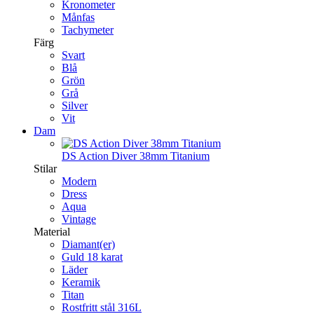
Kronometer
Månfas
Tachymeter
Färg
Svart
Blå
Grön
Grå
Silver
Vit
Dam
DS Action Diver 38mm Titanium
Stilar
Modern
Dress
Aqua
Vintage
Material
Diamant(er)
Guld 18 karat
Läder
Keramik
Titan
Rostfritt stål 316L