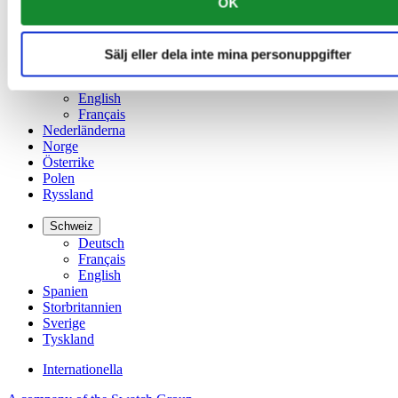
OK
Kina
English
简体中文
Sälj eller dela inte mina personuppgifter
Luxemburg
English
Français
Nederländerna
Norge
Österrike
Polen
Ryssland
Schweiz
Deutsch
Français
English
Spanien
Storbritannien
Sverige
Tyskland
Internationella