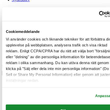
Juridisk information
Användarvillkor
Integritetsmeddelande
Cookiemeddelande
Cookiemeddelande
Försäljningsvillkor
Ångerrätt / Frånträde av avtal
Vi använder cookies och liknande tekniker för att förbättra di
upplevelse på webbplatsen, analysera trafik och visa riktad
Gå med i Certina Klubben
reklam. Enligt CCPA/CPRA har du rätt att välja bort "försäljni
eller "delning" av din personliga information för beteendebas
Registrera dig för att få exklusiv information
reklam i olika sammanhang. Du kan utöva denna rätt genom 
Bli medlem
Välj land/region
klicka på "Sälj eller dela inte min personliga information" (Do
Språkväljare
Sell or Share My Personal Information) eller genom att juster
inställningar nedan.
Belgien
Dutch
Français
Danmark
Anpass
Finland
France
Irland