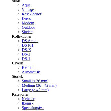
Stilar
Aqua
Vintage
Reseklockor
Dress
Modern
Outdoor
Skelett
Kollektioner
DS Action
DS PH
DS-X
DS-2
DS-1
Urverk
Kvarts
Automatisk
Storlek
Small (< 36 mm)
Medium (36 - 42 mm)
Large (> 42 mm)
Kategorier
Nyheter
Ikonisk
Specialutgåva