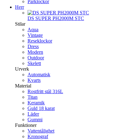
Parklockor
Herr
DS SUPER PH2000M STC
Stilar
Aqua
Vintage
Reseklockor
Dress
Modern
Outdoor
Skelett
Urverk
Automatisk
Kvarts
Material
Rostfritt stål 316L
Titan
Keramik
Guld 18 karat
Läder
Gummi
Funktioner
Vattentålighet
Kronograf