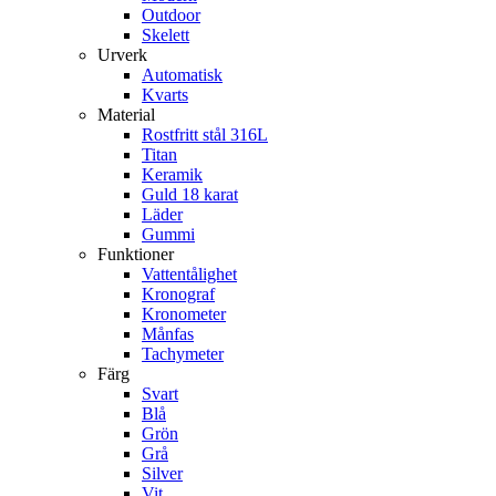
Outdoor
Skelett
Urverk
Automatisk
Kvarts
Material
Rostfritt stål 316L
Titan
Keramik
Guld 18 karat
Läder
Gummi
Funktioner
Vattentålighet
Kronograf
Kronometer
Månfas
Tachymeter
Färg
Svart
Blå
Grön
Grå
Silver
Vit