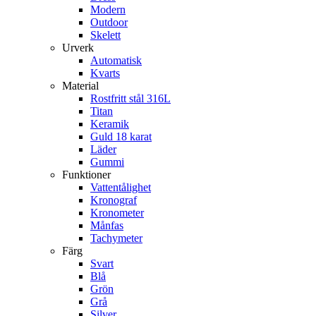
Modern
Outdoor
Skelett
Urverk
Automatisk
Kvarts
Material
Rostfritt stål 316L
Titan
Keramik
Guld 18 karat
Läder
Gummi
Funktioner
Vattentålighet
Kronograf
Kronometer
Månfas
Tachymeter
Färg
Svart
Blå
Grön
Grå
Silver