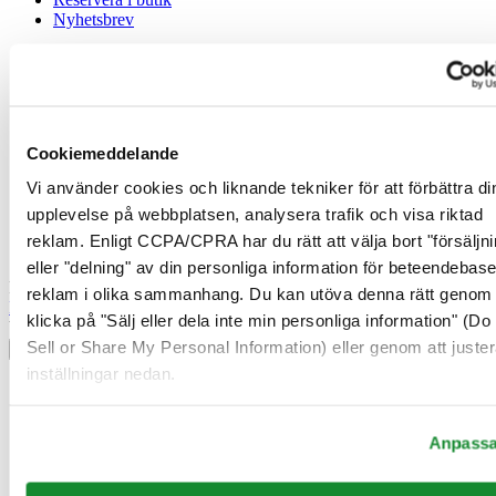
Nyhetsbrev
Juridisk information
Användarvillkor
Integritetsmeddelande
Cookiemeddelande
Cookiemeddelande
Försäljningsvillkor
Vi använder cookies och liknande tekniker för att förbättra di
Ångerrätt / Frånträde av avtal
upplevelse på webbplatsen, analysera trafik och visa riktad
Gå med i Certina Klubben
reklam. Enligt CCPA/CPRA har du rätt att välja bort "försäljni
eller "delning" av din personliga information för beteendebas
Registrera dig för att få exklusiv information
reklam i olika sammanhang. Du kan utöva denna rätt genom 
Bli medlem
klicka på "Sälj eller dela inte min personliga information" (Do
Välj land/region
Sell or Share My Personal Information) eller genom att juster
Språkväljare
inställningar nedan.
Belgien
Dutch
Français
Anpass
Danmark
Finland
France