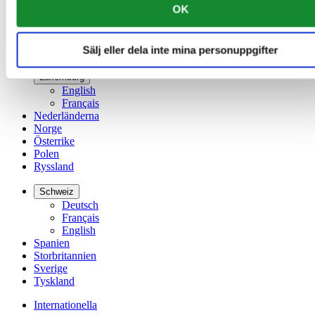
OK
Irland
Kina
English
Sälj eller dela inte mina personuppgifter
简体中文
Luxemburg
English
Français
Nederländerna
Norge
Österrike
Polen
Ryssland
Schweiz
Deutsch
Français
English
Spanien
Storbritannien
Sverige
Tyskland
Internationella