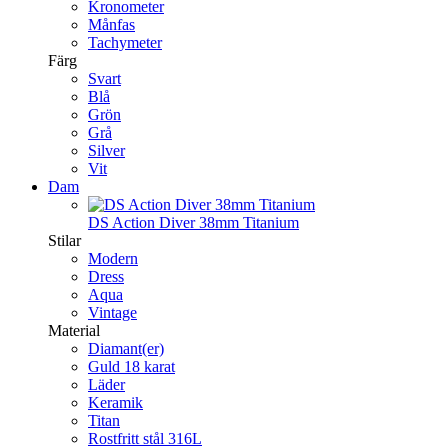
Kronometer
Månfas
Tachymeter
Färg
Svart
Blå
Grön
Grå
Silver
Vit
Dam
DS Action Diver 38mm Titanium
Stilar
Modern
Dress
Aqua
Vintage
Material
Diamant(er)
Guld 18 karat
Läder
Keramik
Titan
Rostfritt stål 316L