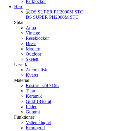
Parklockor
Herr
DS SUPER PH2000M STC
Stilar
Aqua
Vintage
Reseklockor
Dress
Modern
Outdoor
Skelett
Urverk
Automatisk
Kvarts
Material
Rostfritt stål 316L
Titan
Keramik
Guld 18 karat
Läder
Gummi
Funktioner
Vattentålighet
Kronograf