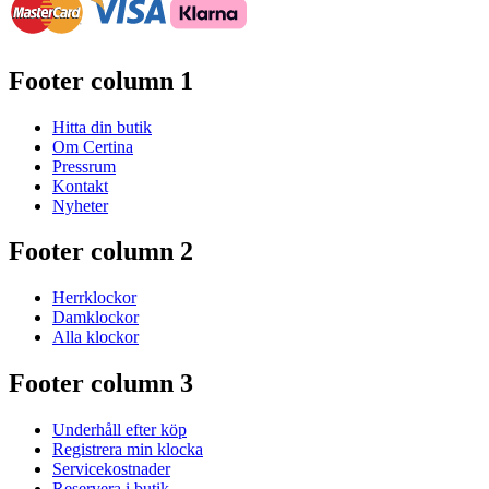
Footer column 1
Hitta din butik
Om Certina
Pressrum
Kontakt
Nyheter
Footer column 2
Herrklockor
Damklockor
Alla klockor
Footer column 3
Underhåll efter köp
Registrera min klocka
Servicekostnader
Reservera i butik