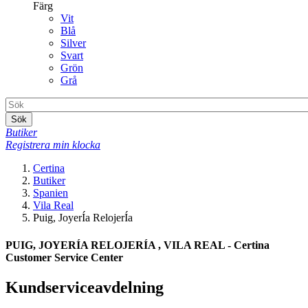
Färg
Vit
Blå
Silver
Svart
Grön
Grå
Sök
Butiker
Registrera min klocka
Certina
Butiker
Spanien
Vila Real
Puig, JoyerÍa RelojerÍa
PUIG, JOYERÍA RELOJERÍA , VILA REAL - Certina
Customer Service Center
Kundserviceavdelning