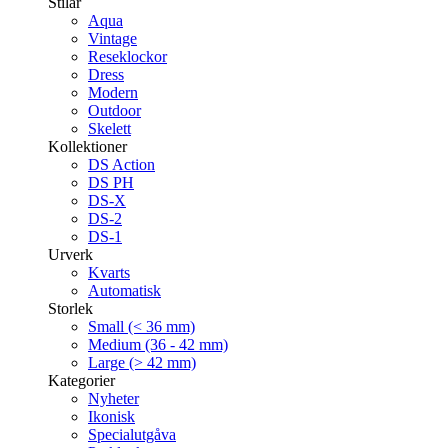
Stilar
Aqua
Vintage
Reseklockor
Dress
Modern
Outdoor
Skelett
Kollektioner
DS Action
DS PH
DS-X
DS-2
DS-1
Urverk
Kvarts
Automatisk
Storlek
Small (< 36 mm)
Medium (36 - 42 mm)
Large (> 42 mm)
Kategorier
Nyheter
Ikonisk
Specialutgåva