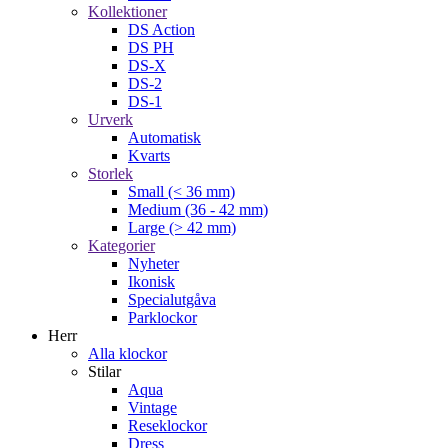
Kollektioner
DS Action
DS PH
DS-X
DS-2
DS-1
Urverk
Automatisk
Kvarts
Storlek
Small (< 36 mm)
Medium (36 - 42 mm)
Large (> 42 mm)
Kategorier
Nyheter
Ikonisk
Specialutgåva
Parklockor
Herr
Alla klockor
Stilar
Aqua
Vintage
Reseklockor
Dress