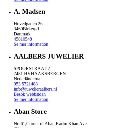
A. Madsen
Hovedgaden 26
3460
Birkerød
Danmark
45810548
Se mer information
AALBERS JUWELIER
SPOORSTRAAT 7
7481 HV
HAAKSBERGEN
Nederländerna
053 5721488
info@juwelieraalbers.nl
Besök webbsidan
Se mer information
Aban Store
No.61,Corner of Aban,Karim Khan Ave.