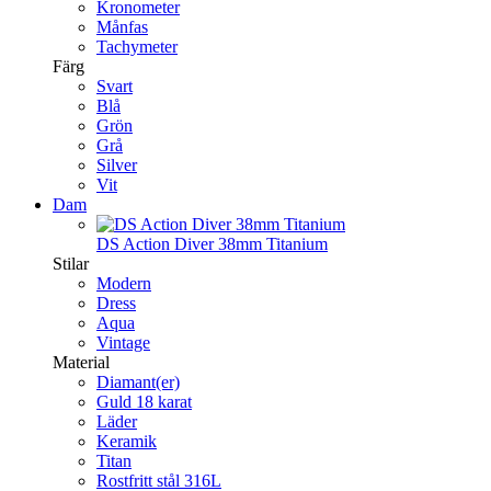
Kronometer
Månfas
Tachymeter
Färg
Svart
Blå
Grön
Grå
Silver
Vit
Dam
DS Action Diver 38mm Titanium
Stilar
Modern
Dress
Aqua
Vintage
Material
Diamant(er)
Guld 18 karat
Läder
Keramik
Titan
Rostfritt stål 316L