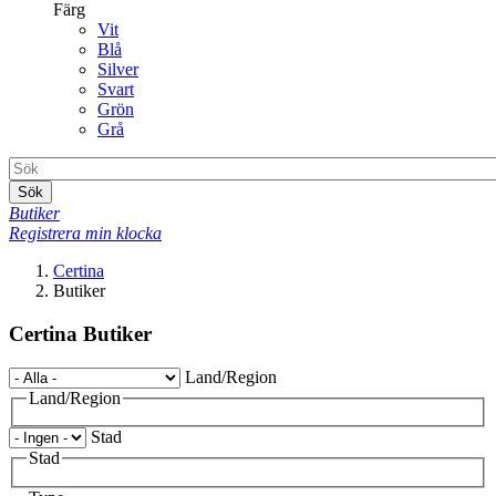
Färg
Vit
Blå
Silver
Svart
Grön
Grå
Sök
Butiker
Registrera min klocka
Certina
Butiker
Certina Butiker
Land/Region
Land/Region
Stad
Stad