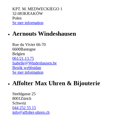
KPT. M. MEDWECKIEGO 1
32-083
KRAKÓW
Polen
Se mer information
Aernouts Windeshausen
Rue du Vivier 66-70
6600
Bastogne
Belgien
061/21.13.75
Isabelle@Windeshausen.be
Besök webbsidan
Se mer information
Affolter Max Uhren & Bijouterie
Strehlgasse 25
8001
Zürich
Schweiz
044 252 55 15
info@affolter-uhren.ch