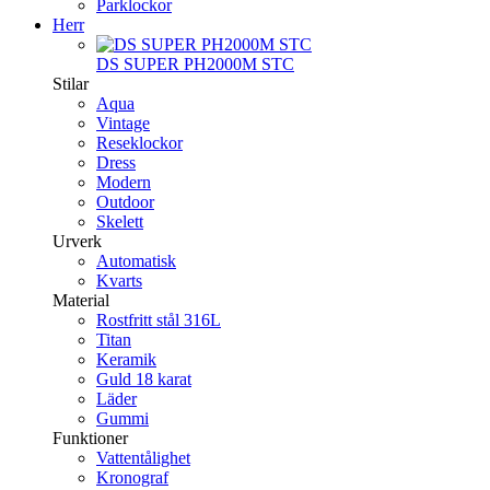
Parklockor
Herr
DS SUPER PH2000M STC
Stilar
Aqua
Vintage
Reseklockor
Dress
Modern
Outdoor
Skelett
Urverk
Automatisk
Kvarts
Material
Rostfritt stål 316L
Titan
Keramik
Guld 18 karat
Läder
Gummi
Funktioner
Vattentålighet
Kronograf