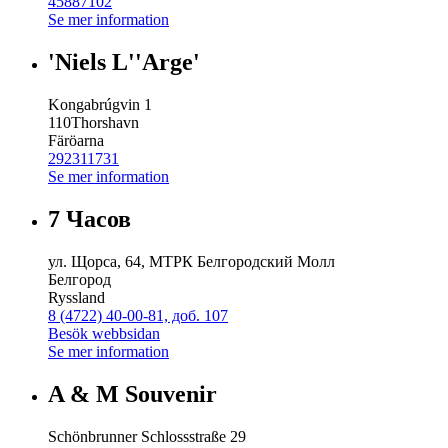
45887102
Se mer information
'Niels L''Arge'
Kongabrúgvin 1
110
Thorshavn
Färöarna
292311731
Se mer information
7 Часов
ул. Щорса, 64, МТРК Белгородский Молл
Белгород
Ryssland
8 (4722) 40-00-81, доб. 107
Besök webbsidan
Se mer information
A & M Souvenir
Schönbrunner Schlossstraße 29