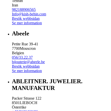
Tehran
Iran
982188906565
Info@kish-behin.com
Besök webbsidan
Se mer information
Abeele
Petite Rue 39-41
7700
Mouscron
Belgien
056/33.22.37
bijouterie@abeele.be
Besök webbsidan
Se mer information
ABLEITNER. JUWELIER.
MANUFAKTUR
Packer Strasse 122
8501
LIEBOCH
Österrike