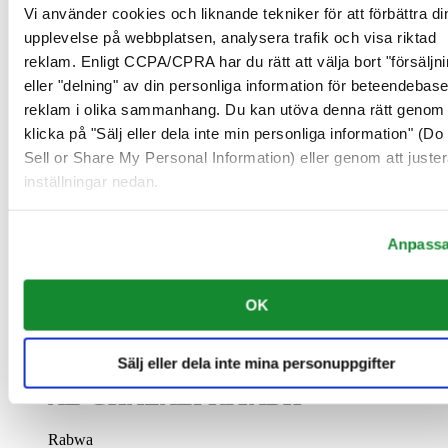
Se mer information
Vi använder cookies och liknande tekniker för att förbättra di
upplevelse på webbplatsen, analysera trafik och visa riktad
AL-GHAZALI RIYADH
reklam. Enligt CCPA/CPRA har du rätt att välja bort "försäljni
eller "delning" av din personliga information för beteendebas
Olaya
Riyadh
reklam i olika sammanhang. Du kan utöva denna rätt genom 
Saudiarabien
klicka på "Sälj eller dela inte min personliga information" (Do
00966 1 4628858
Sell or Share My Personal Information) eller genom att juster
Riyadh@al-ghazalisa.com
Se mer information
inställningar nedan.
AL-GHAZALI RIYADH
Anpass
Airport road
Riyadh
Saudiarabien
OK
00966 1 2535440
Riyadh@al-ghazalisa.com
Se mer information
Sälj eller dela inte mina personuppgifter
AL-GHAZALI RIYADH
Rabwa