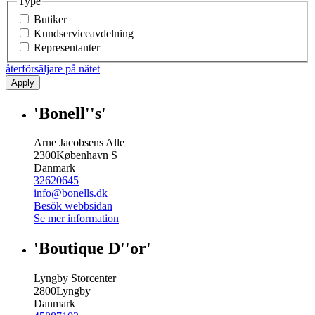
Type
Butiker
Kundserviceavdelning
Representanter
återförsäljare på nätet
Apply
'Bonell''s'
Arne Jacobsens Alle
2300
København S
Danmark
32620645
info@bonells.dk
Besök webbsidan
Se mer information
'Boutique D''or'
Lyngby Storcenter
2800
Lyngby
Danmark