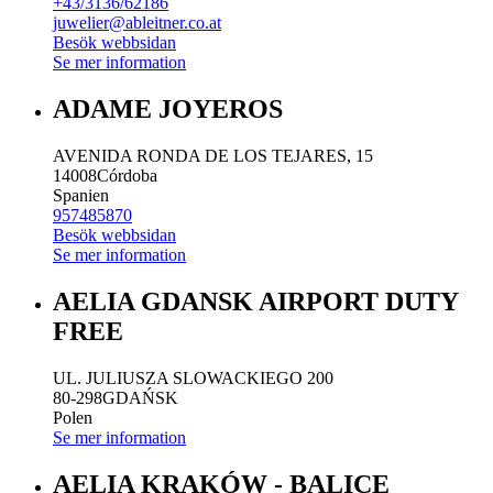
+43/3136/62186
juwelier@ableitner.co.at
Besök webbsidan
Se mer information
ADAME JOYEROS
AVENIDA RONDA DE LOS TEJARES, 15
14008
Córdoba
Spanien
957485870
Besök webbsidan
Se mer information
AELIA GDANSK AIRPORT DUTY
FREE
UL. JULIUSZA SLOWACKIEGO 200
80-298
GDAŃSK
Polen
Se mer information
AELIA KRAKÓW - BALICE