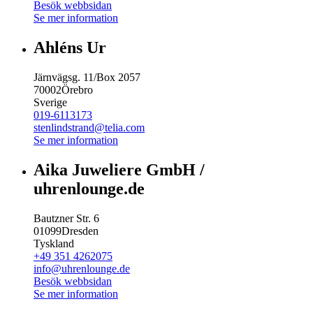
Besök webbsidan
Se mer information
Ahléns Ur
Järnvägsg. 11/Box 2057
70002
Örebro
Sverige
019-6113173
stenlindstrand@telia.com
Se mer information
Aika Juweliere GmbH /
uhrenlounge.de
Bautzner Str. 6
01099
Dresden
Tyskland
+49 351 4262075
info@uhrenlounge.de
Besök webbsidan
Se mer information