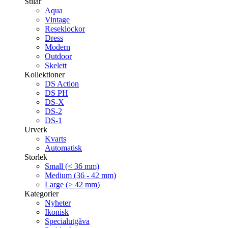
Stilar
Aqua
Vintage
Reseklockor
Dress
Modern
Outdoor
Skelett
Kollektioner
DS Action
DS PH
DS-X
DS-2
DS-1
Urverk
Kvarts
Automatisk
Storlek
Small (< 36 mm)
Medium (36 - 42 mm)
Large (> 42 mm)
Kategorier
Nyheter
Ikonisk
Specialutgåva