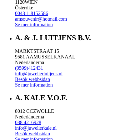
1120
WIEN
Österrike
0043-1-8152586
amsouvenir@hotmail.com
Se mer information
A. & J. LUITJENS B.V.
MARKTSTRAAT 15
9581 AA
MUSSELKANAAL
Nederländerna
(0599)412431
info@juwelierluitjens.nl
Besök webbsidan
Se mer information
A. KALE V.O.F.
8012 CC
ZWOLLE
Nederländerna
038 4216928
info@juwelierkale.nl
Besök webbsidan
Se mer information