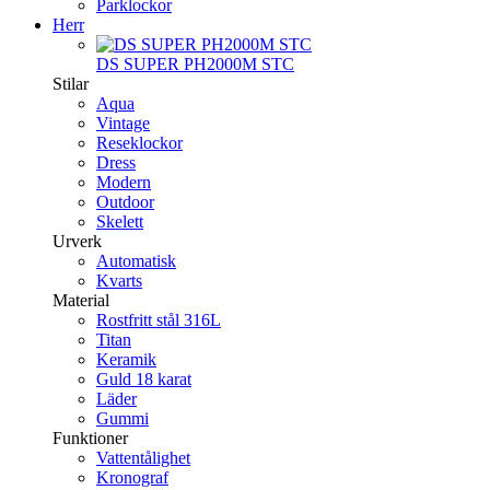
Parklockor
Herr
DS SUPER PH2000M STC
Stilar
Aqua
Vintage
Reseklockor
Dress
Modern
Outdoor
Skelett
Urverk
Automatisk
Kvarts
Material
Rostfritt stål 316L
Titan
Keramik
Guld 18 karat
Läder
Gummi
Funktioner
Vattentålighet
Kronograf