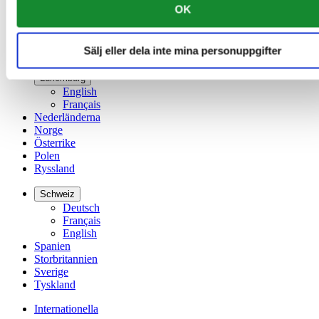
OK
Irland
Kina
English
Sälj eller dela inte mina personuppgifter
简体中文
Luxemburg
English
Français
Nederländerna
Norge
Österrike
Polen
Ryssland
Schweiz
Deutsch
Français
English
Spanien
Storbritannien
Sverige
Tyskland
Internationella