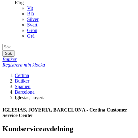
Färg
Vit
Blå
Silver
Svart
Grön
Grå
Sök
Butiker
Registrera min klocka
Certina
Butiker
Spanien
Barcelona
Iglesias, Joyeria
IGLESIAS, JOYERIA, BARCELONA - Certina Customer
Service Center
Kundserviceavdelning