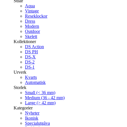
Stilar
Aqua
Vintage
Reseklockor
Dress
Modern
Outdoor
Skelett
Kollektioner
DS Action
DS PH
DS-X
DS-2
DS-1
Urverk
Kvarts
Automatisk
Storlek
Small (< 36 mm)
Medium (36 - 42 mm)
Large (> 42 mm)
Kategorier
Nyheter
Ikonisk
Specialutgåva