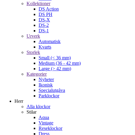
Kollektioner
DS Action
DS PH
DS-X
DS-2
DS-1
Urverk
Automatisk
Kvarts
Storlek
Small (< 36 mm)
Medium (36 - 42 mm)
Large (> 42 mm)
Kategorier
Nyheter
Ikonisk
Specialutgåva
Parklockor
Herr
Alla klockor
Stilar
Aqua
Vintage
Reseklockor
Dress