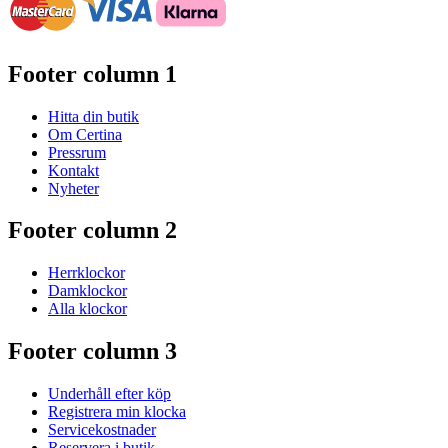
Footer column 1
Hitta din butik
Om Certina
Pressrum
Kontakt
Nyheter
Footer column 2
Herrklockor
Damklockor
Alla klockor
Footer column 3
Underhåll efter köp
Registrera min klocka
Servicekostnader
Reservera i butik