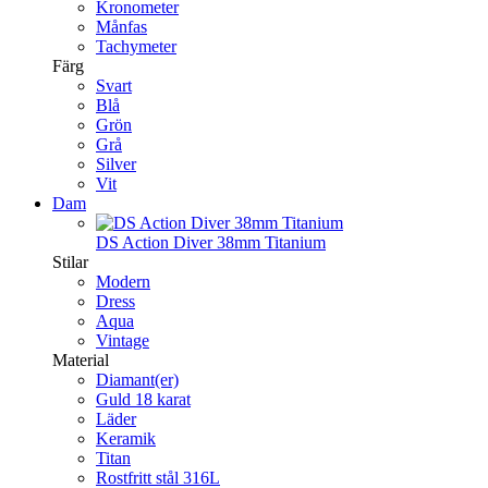
Kronometer
Månfas
Tachymeter
Färg
Svart
Blå
Grön
Grå
Silver
Vit
Dam
DS Action Diver 38mm Titanium
Stilar
Modern
Dress
Aqua
Vintage
Material
Diamant(er)
Guld 18 karat
Läder
Keramik
Titan
Rostfritt stål 316L