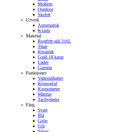
Modern
Outdoor
Skelett
Urverk
Automatisk
Kvarts
Material
Rostfritt stål 316L
Titan
Keramik
Guld 18 karat
Läder
Gummi
Funktioner
Vattentålighet
Kronograf
Kronometer
Månfas
Tachymeter
Färg
Svart
Blå
Grön
Grå
Silver