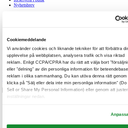
Nyhetsbrev
Juridisk information
Användarvillkor
Integritetsmeddelande
Cookiemeddelande
Cookiemeddelande
Försäljningsvillkor
Vi använder cookies och liknande tekniker för att förbättra di
Ångerrätt / Frånträde av avtal
upplevelse på webbplatsen, analysera trafik och visa riktad
Gå med i Certina Klubben
reklam. Enligt CCPA/CPRA har du rätt att välja bort "försäljni
eller "delning" av din personliga information för beteendebas
Registrera dig för att få exklusiv information
reklam i olika sammanhang. Du kan utöva denna rätt genom 
Bli medlem
klicka på "Sälj eller dela inte min personliga information" (Do
Välj land/region
Sell or Share My Personal Information) eller genom att juster
Språkväljare
inställningar nedan.
Belgien
Dutch
Français
Anpass
Danmark
Finland
France