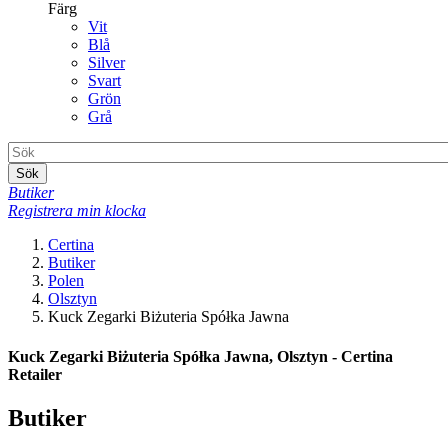
Färg
Vit
Blå
Silver
Svart
Grön
Grå
Sök
Butiker
Registrera min klocka
Certina
Butiker
Polen
Olsztyn
Kuck Zegarki Biżuteria Spółka Jawna
Kuck Zegarki Biżuteria Spółka Jawna, Olsztyn - Certina
Retailer
Butiker