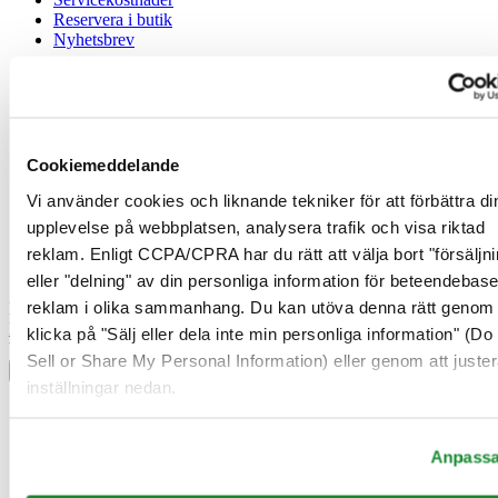
Reservera i butik
Nyhetsbrev
Juridisk information
Användarvillkor
Integritetsmeddelande
Cookiemeddelande
Cookiemeddelande
Försäljningsvillkor
Vi använder cookies och liknande tekniker för att förbättra di
Ångerrätt / Frånträde av avtal
upplevelse på webbplatsen, analysera trafik och visa riktad
reklam. Enligt CCPA/CPRA har du rätt att välja bort "försäljni
Gå med i Certina Klubben
eller "delning" av din personliga information för beteendebas
reklam i olika sammanhang. Du kan utöva denna rätt genom 
Registrera dig för att få exklusiv information
Bli medlem
klicka på "Sälj eller dela inte min personliga information" (Do
Välj land/region
Sell or Share My Personal Information) eller genom att juster
Språkväljare
inställningar nedan.
Belgien
Dutch
Français
Anpass
Danmark
Finland