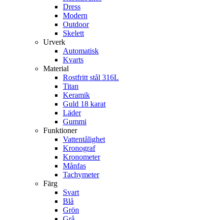
Dress
Modern
Outdoor
Skelett
Urverk
Automatisk
Kvarts
Material
Rostfritt stål 316L
Titan
Keramik
Guld 18 karat
Läder
Gummi
Funktioner
Vattentålighet
Kronograf
Kronometer
Månfas
Tachymeter
Färg
Svart
Blå
Grön
Grå