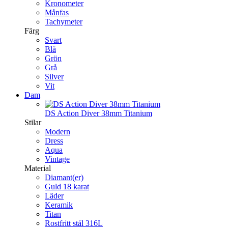
Kronometer
Månfas
Tachymeter
Färg
Svart
Blå
Grön
Grå
Silver
Vit
Dam
DS Action Diver 38mm Titanium
Stilar
Modern
Dress
Aqua
Vintage
Material
Diamant(er)
Guld 18 karat
Läder
Keramik
Titan
Rostfritt stål 316L