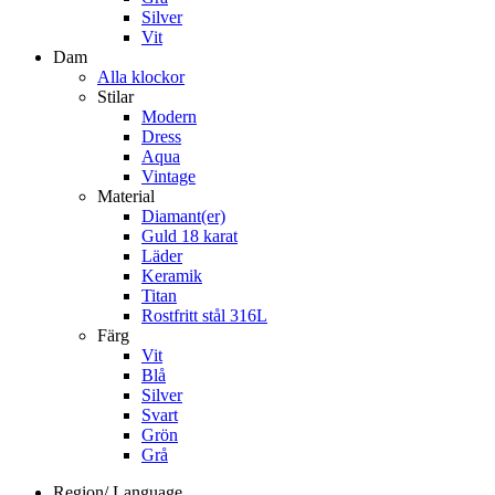
Silver
Vit
Dam
Alla klockor
Stilar
Modern
Dress
Aqua
Vintage
Material
Diamant(er)
Guld 18 karat
Läder
Keramik
Titan
Rostfritt stål 316L
Färg
Vit
Blå
Silver
Svart
Grön
Grå
Region/ Language