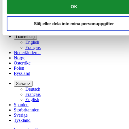
France
OK
Irland
Kina
English
Sälj eller dela inte mina personuppgifter
简体中文
Luxemburg
English
Français
Nederländerna
Norge
Österrike
Polen
Ryssland
Schweiz
Deutsch
Français
English
Spanien
Storbritannien
Sverige
Tyskland