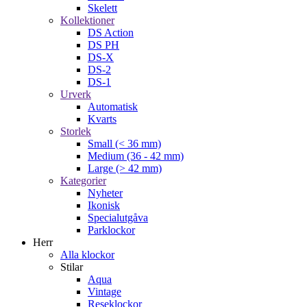
Skelett
Kollektioner
DS Action
DS PH
DS-X
DS-2
DS-1
Urverk
Automatisk
Kvarts
Storlek
Small (< 36 mm)
Medium (36 - 42 mm)
Large (> 42 mm)
Kategorier
Nyheter
Ikonisk
Specialutgåva
Parklockor
Herr
Alla klockor
Stilar
Aqua
Vintage
Reseklockor