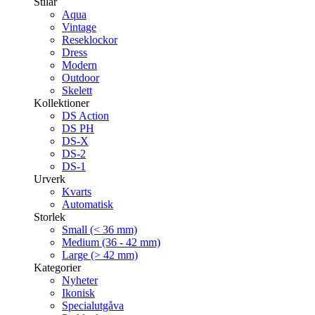
Stilar
Aqua
Vintage
Reseklockor
Dress
Modern
Outdoor
Skelett
Kollektioner
DS Action
DS PH
DS-X
DS-2
DS-1
Urverk
Kvarts
Automatisk
Storlek
Small (< 36 mm)
Medium (36 - 42 mm)
Large (> 42 mm)
Kategorier
Nyheter
Ikonisk
Specialutgåva