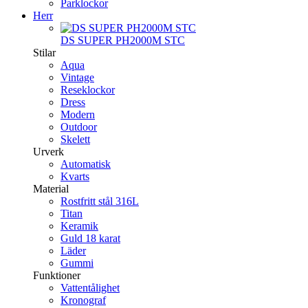
Parklockor
Herr
DS SUPER PH2000M STC
Stilar
Aqua
Vintage
Reseklockor
Dress
Modern
Outdoor
Skelett
Urverk
Automatisk
Kvarts
Material
Rostfritt stål 316L
Titan
Keramik
Guld 18 karat
Läder
Gummi
Funktioner
Vattentålighet
Kronograf