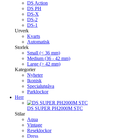
DS Action
DS PH
DS-X
DS-2
DS-1
Urverk
Kvarts
Automatisk
Storlek
Small (< 36 mm)
Medium (36 - 42 mm)
Large (> 42 mm)
Kategorier
Nyheter
Ikonisk
Specialutgåva
Parklockor
Herr
DS SUPER PH2000M STC
Stilar
Aqua
Vintage
Reseklockor
Dress