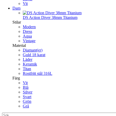
Vit
Dam
DS Action Diver 38mm Titanium
Stilar
Modern
Dress
Aqua
Vintage
Material
Diamant(er)
Guld 18 karat
Läder
Keramik
Titan
Rostfritt stål 316L
Färg
Vit
Blå
Silver
Svart
Grön
Grå