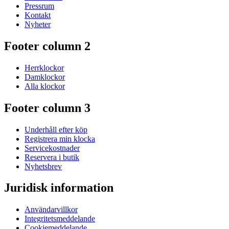
Pressrum
Kontakt
Nyheter
Footer column 2
Herrklockor
Damklockor
Alla klockor
Footer column 3
Underhåll efter köp
Registrera min klocka
Servicekostnader
Reservera i butik
Nyhetsbrev
Juridisk information
Användarvillkor
Integritetsmeddelande
Cookiemeddelande