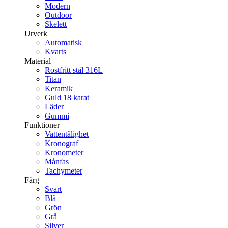
Modern
Outdoor
Skelett
Urverk
Automatisk
Kvarts
Material
Rostfritt stål 316L
Titan
Keramik
Guld 18 karat
Läder
Gummi
Funktioner
Vattentålighet
Kronograf
Kronometer
Månfas
Tachymeter
Färg
Svart
Blå
Grön
Grå
Silver