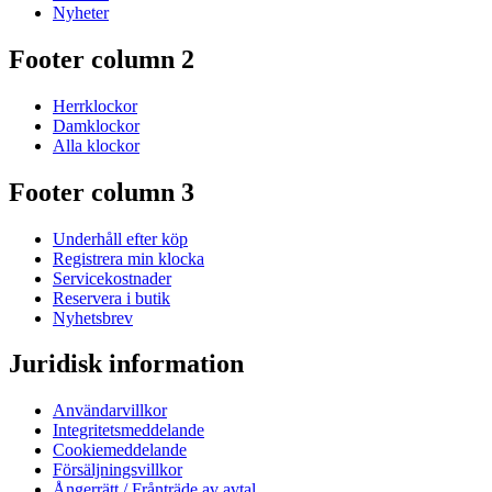
Nyheter
Footer column 2
Herrklockor
Damklockor
Alla klockor
Footer column 3
Underhåll efter köp
Registrera min klocka
Servicekostnader
Reservera i butik
Nyhetsbrev
Juridisk information
Användarvillkor
Integritetsmeddelande
Cookiemeddelande
Försäljningsvillkor
Ångerrätt / Frånträde av avtal