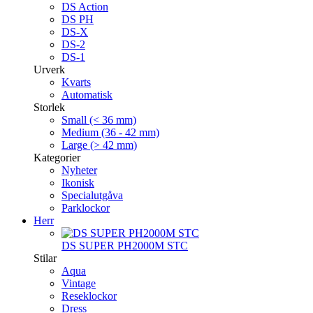
DS Action
DS PH
DS-X
DS-2
DS-1
Urverk
Kvarts
Automatisk
Storlek
Small (< 36 mm)
Medium (36 - 42 mm)
Large (> 42 mm)
Kategorier
Nyheter
Ikonisk
Specialutgåva
Parklockor
Herr
DS SUPER PH2000M STC
Stilar
Aqua
Vintage
Reseklockor
Dress