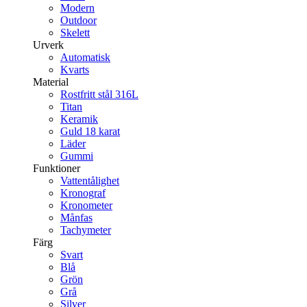
Modern
Outdoor
Skelett
Urverk
Automatisk
Kvarts
Material
Rostfritt stål 316L
Titan
Keramik
Guld 18 karat
Läder
Gummi
Funktioner
Vattentålighet
Kronograf
Kronometer
Månfas
Tachymeter
Färg
Svart
Blå
Grön
Grå
Silver