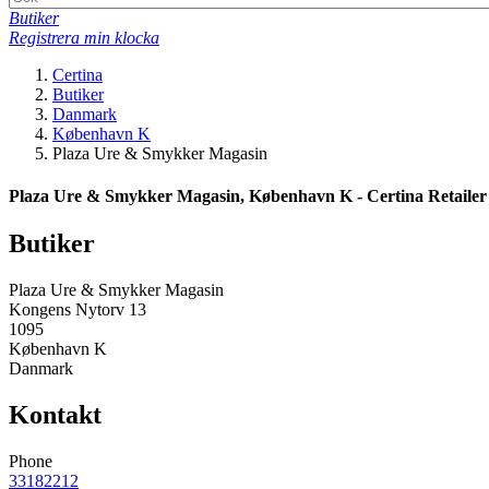
Butiker
Registrera min klocka
Certina
Butiker
Danmark
København K
Plaza Ure & Smykker Magasin
Plaza Ure & Smykker Magasin, København K - Certina Retailer
Butiker
Plaza Ure & Smykker Magasin
Kongens Nytorv 13
1095
København K
Danmark
Kontakt
Phone
33182212