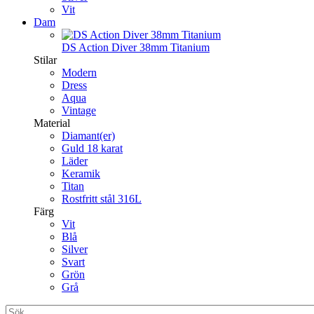
Vit
Dam
DS Action Diver 38mm Titanium
Stilar
Modern
Dress
Aqua
Vintage
Material
Diamant(er)
Guld 18 karat
Läder
Keramik
Titan
Rostfritt stål 316L
Färg
Vit
Blå
Silver
Svart
Grön
Grå