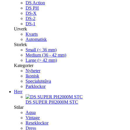
DS Action
DS PH
DS-X
DS-2
DS-1
Urverk
Kvarts
Automatisk
Storlek
Small (< 36 mm)
Medium (36 - 42 mm)
Large (> 42 mm)
Kategorier
Nyheter
Ikonisk
Specialutgåva
Parklockor
Herr
DS SUPER PH2000M STC
Stilar
Aqua
Vintage
Reseklockor
Dress