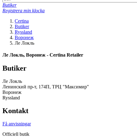
Butiker
Registrera min klocka
Certina
Butiker
Ryssland
Воронеж
Ле Локль
Ле Локль, Воронеж - Certina Retailer
Butiker
Ле Локль
Ленинский пр-т, 174П, ТРЦ "Максимир"
Воронеж
Ryssland
Kontakt
Få anvisningar
Officiell butik