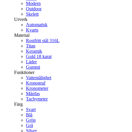
Modern
Outdoor
Skelett
Urverk
Automatisk
Kvarts
Material
Rostfritt stål 316L
Titan
Keramik
Guld 18 karat
Läder
Gummi
Funktioner
Vattentålighet
Kronograf
Kronometer
Månfas
Tachymeter
Färg
Svart
Blå
Grön
Grå
Silver