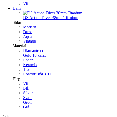
Vit
Dam
DS Action Diver 38mm Titanium
Stilar
Modern
Dress
Aqua
Vintage
Material
Diamant(er)
Guld 18 karat
Läder
Keramik
Titan
Rostfritt stål 316L
Färg
Vit
Blå
Silver
Svart
Grön
Grå