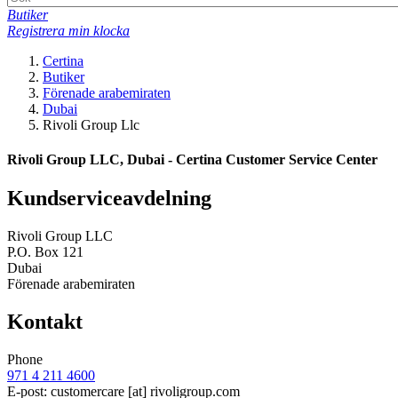
Butiker
Registrera min klocka
Certina
Butiker
Förenade arabemiraten
Dubai
Rivoli Group Llc
Rivoli Group LLC, Dubai - Certina Customer Service Center
Kundserviceavdelning
Rivoli Group LLC
P.O. Box 121
Dubai
Förenade arabemiraten
Kontakt
Phone
971 4 211 4600
E-post:
customercare
[at]
rivoligroup.com