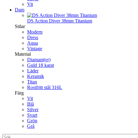
Vit
Dam
DS Action Diver 38mm Titanium
Stilar
Modern
Dress
Aqua
Vintage
Material
Diamant(er)
Guld 18 karat
Läder
Keramik
Titan
Rostfritt stål 316L
Färg
Vit
Blå
Silver
Svart
Grön
Grå