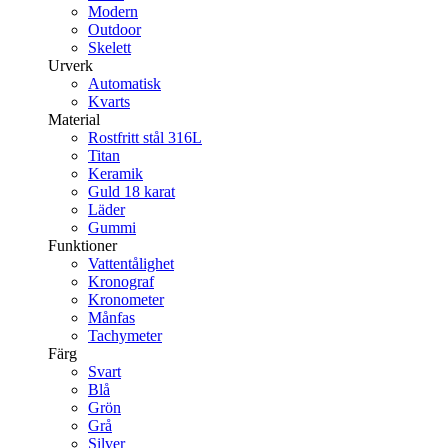
Modern
Outdoor
Skelett
Urverk
Automatisk
Kvarts
Material
Rostfritt stål 316L
Titan
Keramik
Guld 18 karat
Läder
Gummi
Funktioner
Vattentålighet
Kronograf
Kronometer
Månfas
Tachymeter
Färg
Svart
Blå
Grön
Grå
Silver