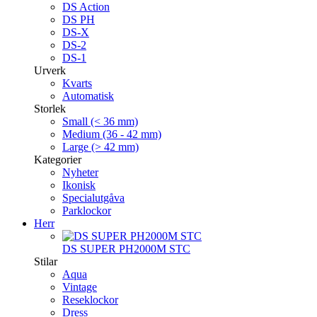
DS Action
DS PH
DS-X
DS-2
DS-1
Urverk
Kvarts
Automatisk
Storlek
Small (< 36 mm)
Medium (36 - 42 mm)
Large (> 42 mm)
Kategorier
Nyheter
Ikonisk
Specialutgåva
Parklockor
Herr
DS SUPER PH2000M STC
Stilar
Aqua
Vintage
Reseklockor
Dress