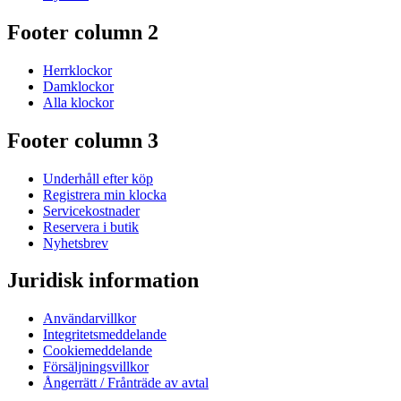
Footer column 2
Herrklockor
Damklockor
Alla klockor
Footer column 3
Underhåll efter köp
Registrera min klocka
Servicekostnader
Reservera i butik
Nyhetsbrev
Juridisk information
Användarvillkor
Integritetsmeddelande
Cookiemeddelande
Försäljningsvillkor
Ångerrätt / Frånträde av avtal