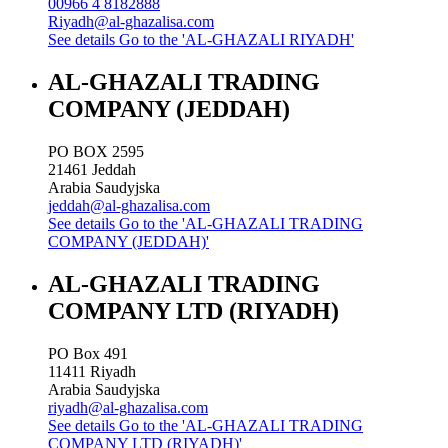
00966 4 8182888
Riyadh@al-ghazalisa.com
See details
Go to the 'AL-GHAZALI RIYADH'
AL-GHAZALI TRADING
COMPANY (JEDDAH)
PO BOX 2595
21461
Jeddah
Arabia Saudyjska
jeddah@al-ghazalisa.com
See details
Go to the 'AL-GHAZALI TRADING
COMPANY (JEDDAH)'
AL-GHAZALI TRADING
COMPANY LTD (RIYADH)
PO Box 491
11411
Riyadh
Arabia Saudyjska
riyadh@al-ghazalisa.com
See details
Go to the 'AL-GHAZALI TRADING
COMPANY LTD (RIYADH)'