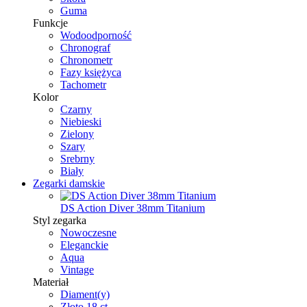
Guma
Funkcje
Wodoodporność
Chronograf
Chronometr
Fazy księżyca
Tachometr
Kolor
Czarny
Niebieski
Zielony
Szary
Srebrny
Biały
Zegarki damskie
DS Action Diver 38mm Titanium
Styl zegarka
Nowoczesne
Eleganckie
Aqua
Vintage
Materiał
Diament(y)
Złoto 18 ct