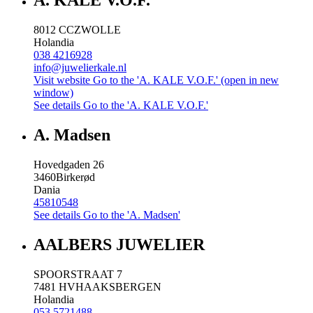
A. KALE V.O.F.
8012 CC
ZWOLLE
Holandia
038 4216928
info@juwelierkale.nl
Visit website
Go to the 'A. KALE V.O.F.' (open in new
window)
See details
Go to the 'A. KALE V.O.F.'
A. Madsen
Hovedgaden 26
3460
Birkerød
Dania
45810548
See details
Go to the 'A. Madsen'
AALBERS JUWELIER
SPOORSTRAAT 7
7481 HV
HAAKSBERGEN
Holandia
053 5721488