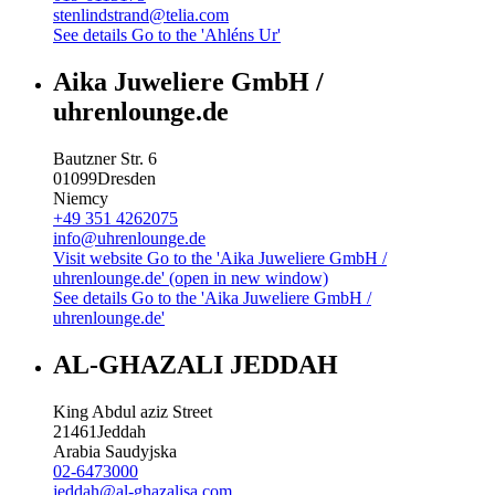
stenlindstrand@telia.com
See details
Go to the 'Ahléns Ur'
Aika Juweliere GmbH /
uhrenlounge.de
Bautzner Str. 6
01099
Dresden
Niemcy
+49 351 4262075
info@uhrenlounge.de
Visit website
Go to the 'Aika Juweliere GmbH /
uhrenlounge.de' (open in new window)
See details
Go to the 'Aika Juweliere GmbH /
uhrenlounge.de'
AL-GHAZALI JEDDAH
King Abdul aziz Street
21461
Jeddah
Arabia Saudyjska
02-6473000
jeddah@al-ghazalisa.com