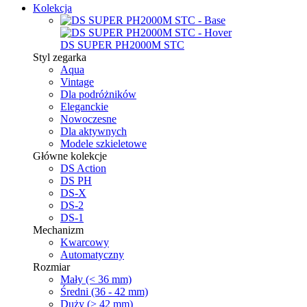
Kolekcja
DS SUPER PH2000M STC
Styl zegarka
Aqua
Vintage
Dla podróżników
Eleganckie
Nowoczesne
Dla aktywnych
Modele szkieletowe
Główne kolekcje
DS Action
DS PH
DS-X
DS-2
DS-1
Mechanizm
Kwarcowy
Automatyczny
Rozmiar
Mały (< 36 mm)
Średni (36 - 42 mm)
Duży (> 42 mm)