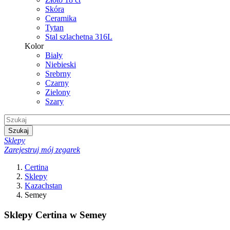
Skóra
Ceramika
Tytan
Stal szlachetna 316L
Kolor
Biały
Niebieski
Srebrny
Czarny
Zielony
Szary
Szukaj
Sklepy
Zarejestruj mój zegarek
Certina
Sklepy
Kazachstan
Semey
Sklepy Certina w Semey