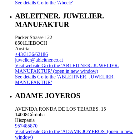
See details
Go to the 'Abeele'
ABLEITNER. JUWELIER.
MANUFAKTUR
Packer Strasse 122
8501
LIEBOCH
Austria
+43/3136/62186
juwelier@ableitner.co.at
Visit website
Go to the 'ABLEITNER. JUWELIER.
MANUFAKTUR' (open in new window)
See details
Go to the 'ABLEITNER. JUWELIER.
MANUFAKTUR'
ADAME JOYEROS
AVENIDA RONDA DE LOS TEJARES, 15
14008
Córdoba
Hiszpania
957485870
Visit website
Go to the 'ADAME JOYEROS' (open in new
window)