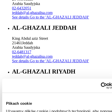
Arabia Saudyjska
02-6432051
jeddah@al-ghazalisa.com
See details
Go to the 'AL-GHAZALI JEDDAH'
AL-GHAZALI JEDDAH
King Abdul aziz Street
21461
Jeddah
Arabia Saudyjska
02-6481317
jeddah@al-ghazalisa.com
See details
Go to the 'AL-GHAZALI JEDDAH'
AL-GHAZALI RIYADH
Sitteen Street
Riyadh
Arabia Saudyjska
00966 1 4744000 Ext. 196
Riyadh@al-ghazalisa.com
Plikach cookie
See details
Go to the 'AL-GHAZALI RIYADH'
Używamy plików cookie i podobnych technologii, aby popraw