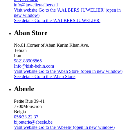
info@juwelieraalbers.nl
Visit website
Go to the 'AALBERS JUWELIER' (open in
new window)
See details
Go to the 'AALBERS JUWELIER'
Aban Store
No.61,Corner of Aban,Karim Khan Ave.
Tehran
Iran
982188906565
Info@kish-behin.com
Visit website
Go to the 'Aban Store' (open in new window)
See details
Go to the 'Aban Store'
Abeele
Petite Rue 39-41
7700
Mouscron
Belgia
056/33.22.37
bijouterie@abeele.be
Visit website
Go to the 'Abeele' (open in new window)