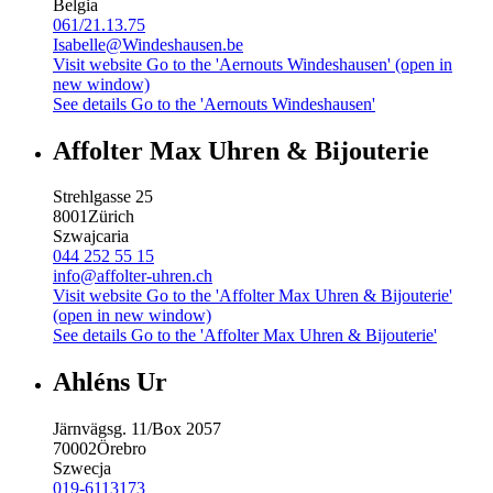
Belgia
061/21.13.75
Isabelle@Windeshausen.be
Visit website
Go to the 'Aernouts Windeshausen' (open in
new window)
See details
Go to the 'Aernouts Windeshausen'
Affolter Max Uhren & Bijouterie
Strehlgasse 25
8001
Zürich
Szwajcaria
044 252 55 15
info@affolter-uhren.ch
Visit website
Go to the 'Affolter Max Uhren & Bijouterie'
(open in new window)
See details
Go to the 'Affolter Max Uhren & Bijouterie'
Ahléns Ur
Järnvägsg. 11/Box 2057
70002
Örebro
Szwecja
019-6113173