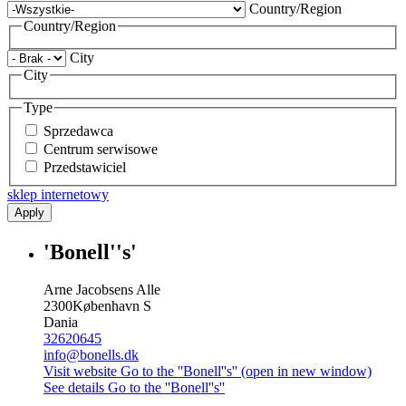
Country/Region
Country/Region
City
City
Type
Sprzedawca
Centrum serwisowe
Przedstawiciel
sklep internetowy
Apply
'Bonell''s'
Arne Jacobsens Alle
2300
København S
Dania
32620645
info@bonells.dk
Visit website
Go to the ''Bonell''s'' (open in new window)
See details
Go to the ''Bonell''s''