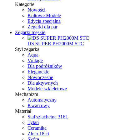
Kategorie
Nowości
Kultowe Modele
Edycja specjalna
Zegarki dla par
Zegarki męskie
DS SUPER PH2000M STC
Styl zegarka
Aqua
Vintage
Dla podróżników
Eleganckie
Nowoczesne
Dla aktywnych
Modele szkieletowe
Mechanizm
Automatyczny
Kwarcowy
Materiał
Stal szlachetna 316L
Tytan
Ceramika
Złoto 18 ct
Skóra