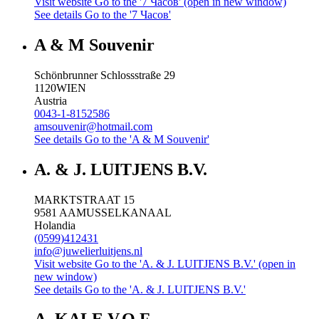
Visit website
Go to the '7 Часов' (open in new window)
See details
Go to the '7 Часов'
A & M Souvenir
Schönbrunner Schlossstraße 29
1120
WIEN
Austria
0043-1-8152586
amsouvenir@hotmail.com
See details
Go to the 'A & M Souvenir'
A. & J. LUITJENS B.V.
MARKTSTRAAT 15
9581 AA
MUSSELKANAAL
Holandia
(0599)412431
info@juwelierluitjens.nl
Visit website
Go to the 'A. & J. LUITJENS B.V.' (open in
new window)
See details
Go to the 'A. & J. LUITJENS B.V.'