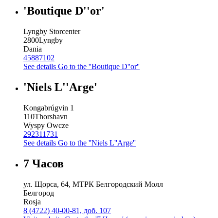
'Boutique D''or'
Lyngby Storcenter
2800
Lyngby
Dania
45887102
See details
Go to the ''Boutique D''or''
'Niels L''Arge'
Kongabrúgvin 1
110
Thorshavn
Wyspy Owcze
292311731
See details
Go to the ''Niels L''Arge''
7 Часов
ул. Щорса, 64, МТРК Белгородский Молл
Белгород
Rosja
8 (4722) 40-00-81, доб. 107