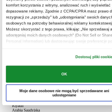
AL-GHAZALI RIYADH
komfort korzystania z witryny, analizować ruch i wyświetlać
dopasowane reklamy. Zgodnie z CCPA/CPRA masz prawo d
Batha
rezygnacji ze „sprzedaży” lub „udostępniania” swoich danyc
Riyadh
Arabia Saudyjska
osobowych na potrzeby behawioralnej reklamy kontekstowej
00966 1 4032968
Możesz skorzystać z tego prawa, klikając „Nie sprzedawaj a
Riyadh@al-ghazalisa.com
udostępniaj moich danych osobowych” (Do Not Sell or Shar
See details
Go to the 'AL-GHAZALI RIYADH'
Personal Information) lub dostosowując swoje preferencje po
AL-GHAZALI RIYADH
Dostosuj pliki cooki
Olaya
Riyadh
Arabia Saudyjska
00966 1 4561410
OK
Riyadh@al-ghazalisa.com
See details
Go to the 'AL-GHAZALI RIYADH'
AL-GHAZALI RIYADH
Moje dane osobowe nie mogą być sprzedawane ani
udostępniane
Olaya
Riyadh
Arabia Saudyjska