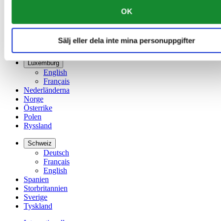
France
OK
Irland
Kina
English
Sälj eller dela inte mina personuppgifter
简体中文
Luxemburg
English
Français
Nederländerna
Norge
Österrike
Polen
Ryssland
Schweiz
Deutsch
Français
English
Spanien
Storbritannien
Sverige
Tyskland