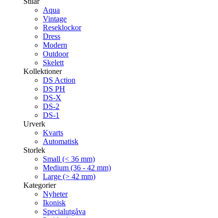
Stilar
Aqua
Vintage
Reseklockor
Dress
Modern
Outdoor
Skelett
Kollektioner
DS Action
DS PH
DS-X
DS-2
DS-1
Urverk
Kvarts
Automatisk
Storlek
Small (< 36 mm)
Medium (36 - 42 mm)
Large (> 42 mm)
Kategorier
Nyheter
Ikonisk
Specialutgåva