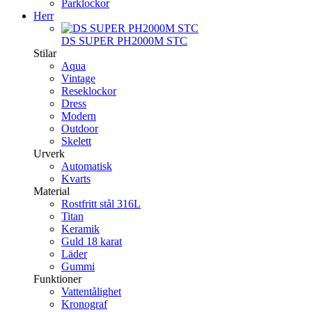
Parklockor
Herr
DS SUPER PH2000M STC
Stilar
Aqua
Vintage
Reseklockor
Dress
Modern
Outdoor
Skelett
Urverk
Automatisk
Kvarts
Material
Rostfritt stål 316L
Titan
Keramik
Guld 18 karat
Läder
Gummi
Funktioner
Vattentålighet
Kronograf