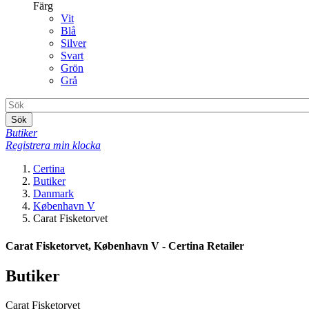
Färg
Vit
Blå
Silver
Svart
Grön
Grå
Sök
Butiker
Registrera min klocka
Certina
Butiker
Danmark
København V
Carat Fisketorvet
Carat Fisketorvet, København V - Certina Retailer
Butiker
Carat Fisketorvet