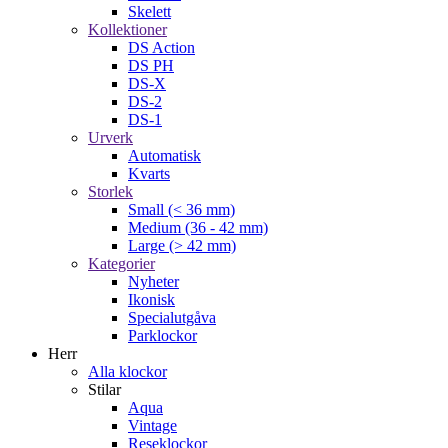
Skelett
Kollektioner
DS Action
DS PH
DS-X
DS-2
DS-1
Urverk
Automatisk
Kvarts
Storlek
Small (< 36 mm)
Medium (36 - 42 mm)
Large (> 42 mm)
Kategorier
Nyheter
Ikonisk
Specialutgåva
Parklockor
Herr
Alla klockor
Stilar
Aqua
Vintage
Reseklockor