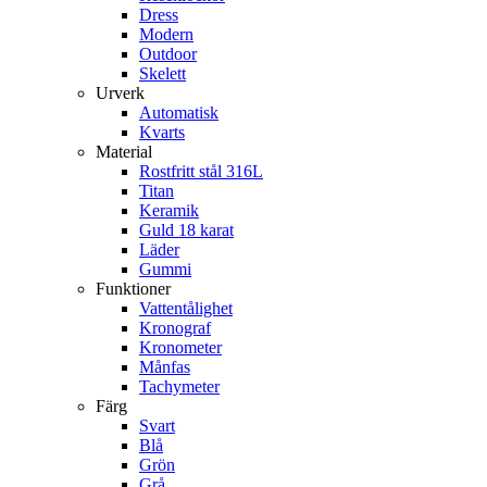
Dress
Modern
Outdoor
Skelett
Urverk
Automatisk
Kvarts
Material
Rostfritt stål 316L
Titan
Keramik
Guld 18 karat
Läder
Gummi
Funktioner
Vattentålighet
Kronograf
Kronometer
Månfas
Tachymeter
Färg
Svart
Blå
Grön
Grå