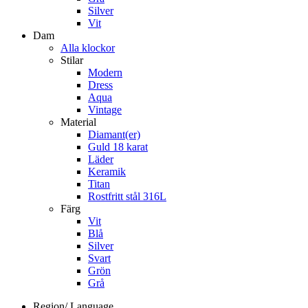
Silver
Vit
Dam
Alla klockor
Stilar
Modern
Dress
Aqua
Vintage
Material
Diamant(er)
Guld 18 karat
Läder
Keramik
Titan
Rostfritt stål 316L
Färg
Vit
Blå
Silver
Svart
Grön
Grå
Region/ Language