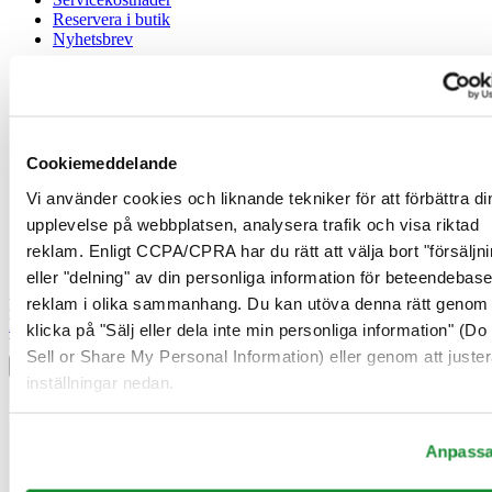
Reservera i butik
Nyhetsbrev
Juridisk information
Användarvillkor
Integritetsmeddelande
Cookiemeddelande
Cookiemeddelande
Försäljningsvillkor
Vi använder cookies och liknande tekniker för att förbättra di
Ångerrätt / Frånträde av avtal
upplevelse på webbplatsen, analysera trafik och visa riktad
reklam. Enligt CCPA/CPRA har du rätt att välja bort "försäljni
Gå med i Certina Klubben
eller "delning" av din personliga information för beteendebas
reklam i olika sammanhang. Du kan utöva denna rätt genom 
Registrera dig för att få exklusiv information
Bli medlem
klicka på "Sälj eller dela inte min personliga information" (Do
Välj land/region
Sell or Share My Personal Information) eller genom att juster
Språkväljare
inställningar nedan.
Belgien
Dutch
Français
Anpass
Danmark
Finland