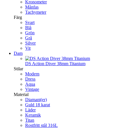
Kronometer
Månfas
Tachymeter
Färg
Svart
Blå
Grön
Grå
Silver
Vit
Dam
DS Action Diver 38mm Titanium
Stilar
Modern
Dress
Aqua
Vintage
Material
Diamant(er)
Guld 18 karat
Läder
Keramik
Titan
Rostfritt stål 316L