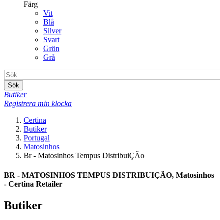
Färg
Vit
Blå
Silver
Svart
Grön
Grå
Sök
Butiker
Registrera min klocka
Certina
Butiker
Portugal
Matosinhos
Br - Matosinhos Tempus DistribuiÇÃo
BR - MATOSINHOS TEMPUS DISTRIBUIÇÃO, Matosinhos
- Certina Retailer
Butiker