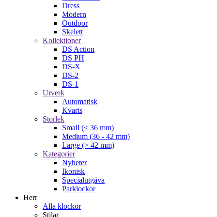
Dress
Modern
Outdoor
Skelett
Kollektioner
DS Action
DS PH
DS-X
DS-2
DS-1
Urverk
Automatisk
Kvarts
Storlek
Small (< 36 mm)
Medium (36 - 42 mm)
Large (> 42 mm)
Kategorier
Nyheter
Ikonisk
Specialutgåva
Parklockor
Herr
Alla klockor
Stilar