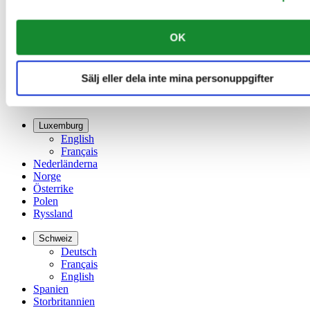
Français
Danmark
Finland
OK
France
Irland
Kina
Sälj eller dela inte mina personuppgifter
English
简体中文
Luxemburg
English
Français
Nederländerna
Norge
Österrike
Polen
Ryssland
Schweiz
Deutsch
Français
English
Spanien
Storbritannien