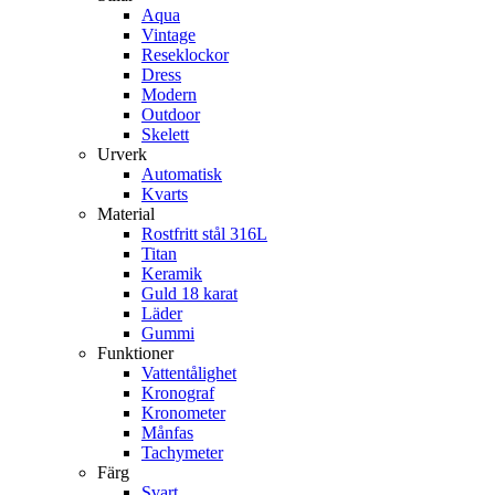
Aqua
Vintage
Reseklockor
Dress
Modern
Outdoor
Skelett
Urverk
Automatisk
Kvarts
Material
Rostfritt stål 316L
Titan
Keramik
Guld 18 karat
Läder
Gummi
Funktioner
Vattentålighet
Kronograf
Kronometer
Månfas
Tachymeter
Färg
Svart