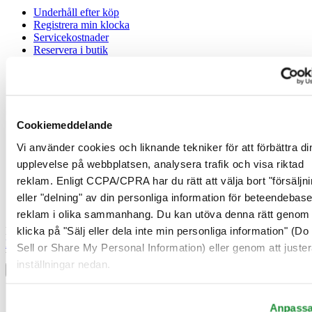
Underhåll efter köp
Registrera min klocka
Servicekostnader
Reservera i butik
Nyhetsbrev
Juridisk information
Användarvillkor
Cookiemeddelande
Integritetsmeddelande
Cookiemeddelande
Vi använder cookies och liknande tekniker för att förbättra di
Försäljningsvillkor
upplevelse på webbplatsen, analysera trafik och visa riktad
Ångerrätt / Frånträde av avtal
reklam. Enligt CCPA/CPRA har du rätt att välja bort "försäljni
eller "delning" av din personliga information för beteendebas
Gå med i Certina Klubben
reklam i olika sammanhang. Du kan utöva denna rätt genom 
klicka på "Sälj eller dela inte min personliga information" (Do
Registrera dig för att få exklusiv information
Bli medlem
Sell or Share My Personal Information) eller genom att juster
Välj land/region
inställningar nedan.
Språkväljare
Belgien
Anpass
Dutch