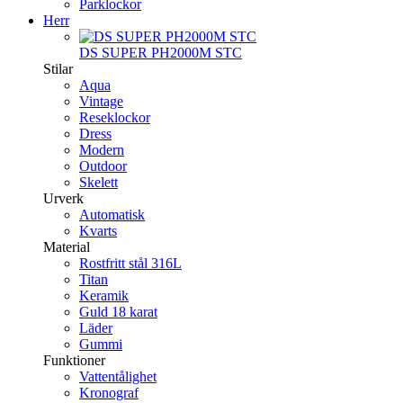
Parklockor
Herr
DS SUPER PH2000M STC
Stilar
Aqua
Vintage
Reseklockor
Dress
Modern
Outdoor
Skelett
Urverk
Automatisk
Kvarts
Material
Rostfritt stål 316L
Titan
Keramik
Guld 18 karat
Läder
Gummi
Funktioner
Vattentålighet
Kronograf