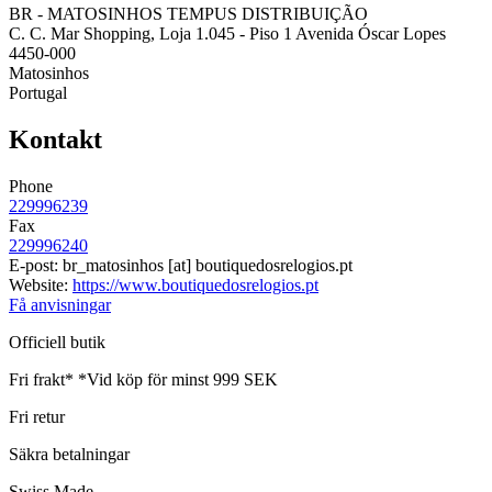
BR - MATOSINHOS TEMPUS DISTRIBUIÇÃO
C. C. Mar Shopping, Loja 1.045 - Piso 1 Avenida Óscar Lopes
4450-000
Matosinhos
Portugal
Kontakt
Phone
229996239
Fax
229996240
E-post:
br_matosinhos
[at]
boutiquedosrelogios.pt
Website:
https://www.boutiquedosrelogios.pt
Få anvisningar
Officiell butik
Fri frakt*
*Vid köp för minst 999 SEK
Fri retur
Säkra betalningar
Swiss Made