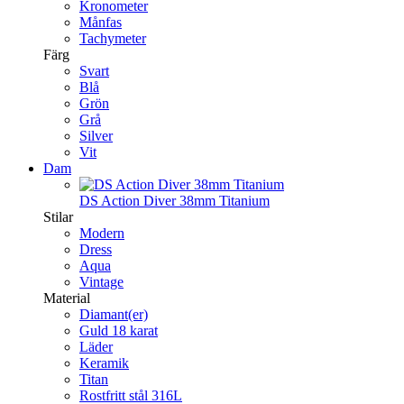
Kronometer
Månfas
Tachymeter
Färg
Svart
Blå
Grön
Grå
Silver
Vit
Dam
DS Action Diver 38mm Titanium
Stilar
Modern
Dress
Aqua
Vintage
Material
Diamant(er)
Guld 18 karat
Läder
Keramik
Titan
Rostfritt stål 316L