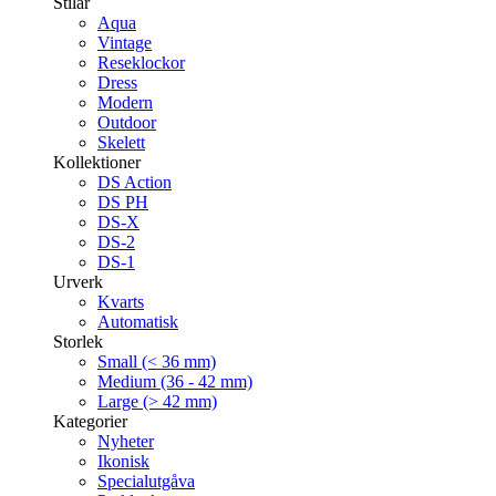
Stilar
Aqua
Vintage
Reseklockor
Dress
Modern
Outdoor
Skelett
Kollektioner
DS Action
DS PH
DS-X
DS-2
DS-1
Urverk
Kvarts
Automatisk
Storlek
Small (< 36 mm)
Medium (36 - 42 mm)
Large (> 42 mm)
Kategorier
Nyheter
Ikonisk
Specialutgåva