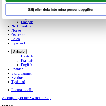
简体中文
Sälj eller dela inte mina personuppgifter
Luxemburg
English
Français
Nederländerna
Norge
Österrike
Polen
Ryssland
Schweiz
Deutsch
Français
English
Spanien
Storbritannien
Sverige
Tyskland
Internationella
A company of the Swatch Group
Följ oss