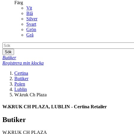
Färg
Vit
Blå
Silver
Svart
Grön
Grå
Sök
Butiker
Registrera min klocka
Certina
Butiker
Polen
Lublin
W.kruk Ch Plaza
W.KRUK CH PLAZA, LUBLIN - Certina Retailer
Butiker
W.KRUK CH PLAZA