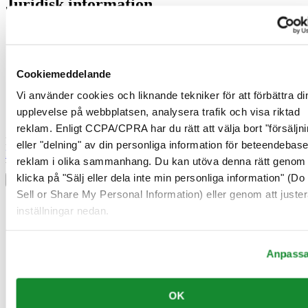
Juridisk information
Användarvillkor
Integritetsmeddelande
Cookiemeddelande
Försäljningsvillkor
Cookiemeddelande
Ångerrätt / Frånträde av avtal
Vi använder cookies och liknande tekniker för att förbättra di
Gå med i Certina Klubben
upplevelse på webbplatsen, analysera trafik och visa riktad
reklam. Enligt CCPA/CPRA har du rätt att välja bort "försäljni
Registrera dig för att få exklusiv information
eller "delning" av din personliga information för beteendebas
Bli medlem
reklam i olika sammanhang. Du kan utöva denna rätt genom 
Välj land/region
klicka på "Sälj eller dela inte min personliga information" (Do
Språkväljare
Sell or Share My Personal Information) eller genom att juster
Belgien
inställningar nedan.
Dutch
Français
Danmark
Anpass
Finland
France
Irland
Kina
OK
English