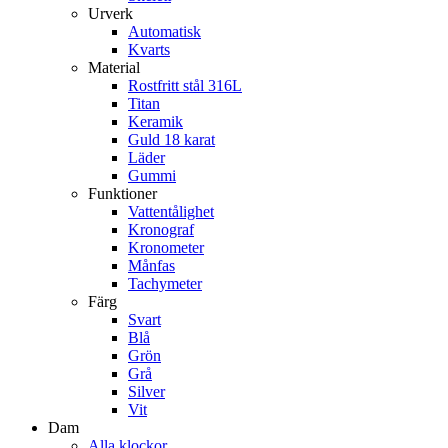
Urverk
Automatisk
Kvarts
Material
Rostfritt stål 316L
Titan
Keramik
Guld 18 karat
Läder
Gummi
Funktioner
Vattentålighet
Kronograf
Kronometer
Månfas
Tachymeter
Färg
Svart
Blå
Grön
Grå
Silver
Vit
Dam
Alla klockor