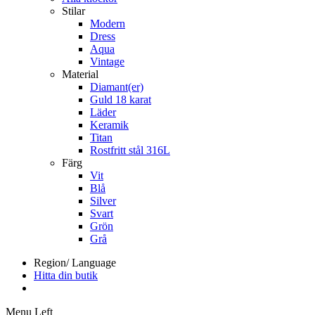
Stilar
Modern
Dress
Aqua
Vintage
Material
Diamant(er)
Guld 18 karat
Läder
Keramik
Titan
Rostfritt stål 316L
Färg
Vit
Blå
Silver
Svart
Grön
Grå
Region/ Language
Hitta din butik
Menu Left