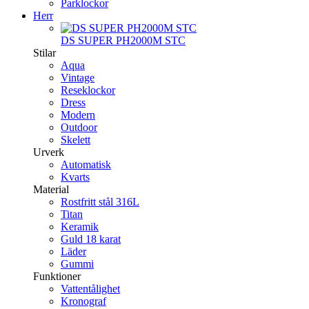
Parklockor
Herr
DS SUPER PH2000M STC
Stilar
Aqua
Vintage
Reseklockor
Dress
Modern
Outdoor
Skelett
Urverk
Automatisk
Kvarts
Material
Rostfritt stål 316L
Titan
Keramik
Guld 18 karat
Läder
Gummi
Funktioner
Vattentålighet
Kronograf