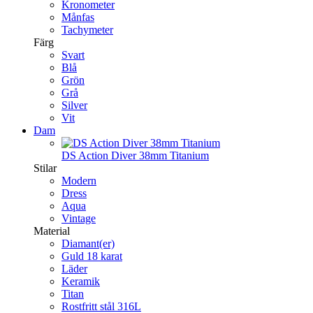
Kronometer
Månfas
Tachymeter
Färg
Svart
Blå
Grön
Grå
Silver
Vit
Dam
DS Action Diver 38mm Titanium
Stilar
Modern
Dress
Aqua
Vintage
Material
Diamant(er)
Guld 18 karat
Läder
Keramik
Titan
Rostfritt stål 316L