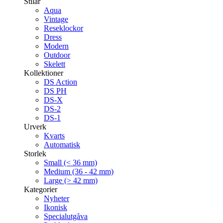
Stilar
Aqua
Vintage
Reseklockor
Dress
Modern
Outdoor
Skelett
Kollektioner
DS Action
DS PH
DS-X
DS-2
DS-1
Urverk
Kvarts
Automatisk
Storlek
Small (< 36 mm)
Medium (36 - 42 mm)
Large (> 42 mm)
Kategorier
Nyheter
Ikonisk
Specialutgåva