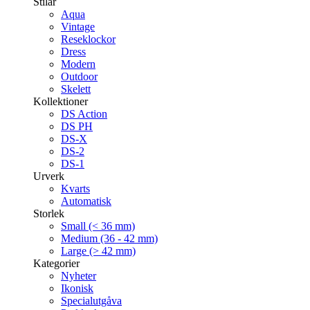
Stilar
Aqua
Vintage
Reseklockor
Dress
Modern
Outdoor
Skelett
Kollektioner
DS Action
DS PH
DS-X
DS-2
DS-1
Urverk
Kvarts
Automatisk
Storlek
Small (< 36 mm)
Medium (36 - 42 mm)
Large (> 42 mm)
Kategorier
Nyheter
Ikonisk
Specialutgåva