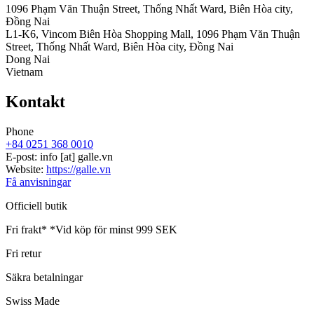
1096 Phạm Văn Thuận Street, Thống Nhất Ward, Biên Hòa city,
Đồng Nai
L1-K6, Vincom Biên Hòa Shopping Mall, 1096 Phạm Văn Thuận
Street, Thống Nhất Ward, Biên Hòa city, Đồng Nai
Dong Nai
Vietnam
Kontakt
Phone
+84 0251 368 0010
E-post:
info
[at]
galle.vn
Website:
https://galle.vn
Få anvisningar
Officiell butik
Fri frakt*
*Vid köp för minst 999 SEK
Fri retur
Säkra betalningar
Swiss Made