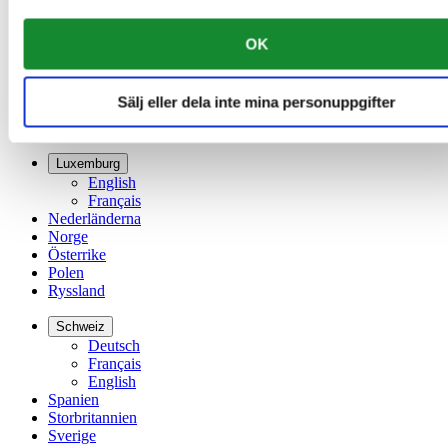
Danmark
Finland
OK
France
Irland
Kina
Sälj eller dela inte mina personuppgifter
English
简体中文
Luxemburg
English
Français
Nederländerna
Norge
Österrike
Polen
Ryssland
Schweiz
Deutsch
Français
English
Spanien
Storbritannien
Sverige