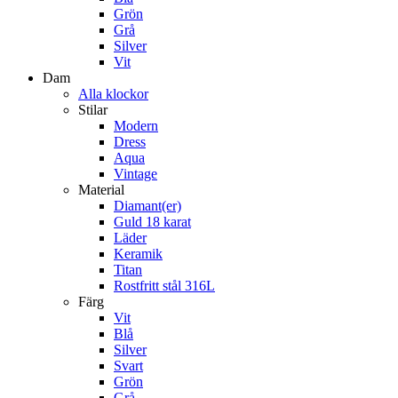
Grön
Grå
Silver
Vit
Dam
Alla klockor
Stilar
Modern
Dress
Aqua
Vintage
Material
Diamant(er)
Guld 18 karat
Läder
Keramik
Titan
Rostfritt stål 316L
Färg
Vit
Blå
Silver
Svart
Grön
Grå