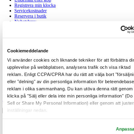
Registrera min klocka
Servicekostnader
Reservera i butik
Nyhetsbrev
Juridisk information
Användarvillkor
Cookiemeddelande
Integritetsmeddelande
Cookiemeddelande
Vi använder cookies och liknande tekniker för att förbättra di
Försäljningsvillkor
upplevelse på webbplatsen, analysera trafik och visa riktad
Ångerrätt / Frånträde av avtal
reklam. Enligt CCPA/CPRA har du rätt att välja bort "försäljni
Gå med i Certina Klubben
eller "delning" av din personliga information för beteendebas
reklam i olika sammanhang. Du kan utöva denna rätt genom 
Registrera dig för att få exklusiv information
klicka på "Sälj eller dela inte min personliga information" (Do
Bli medlem
Sell or Share My Personal Information) eller genom att juster
Välj land/region
inställningar nedan.
Språkväljare
Belgien
Dutch
Anpass
Français