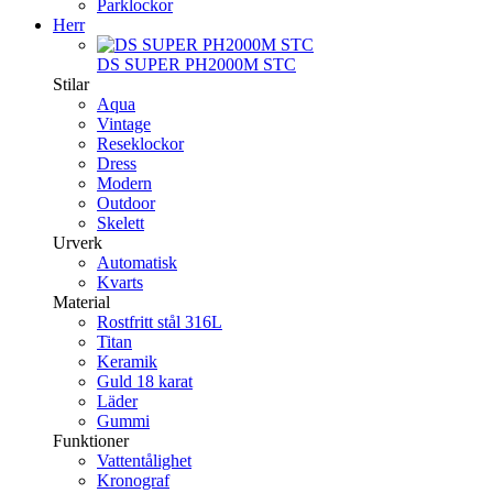
Parklockor
Herr
DS SUPER PH2000M STC
Stilar
Aqua
Vintage
Reseklockor
Dress
Modern
Outdoor
Skelett
Urverk
Automatisk
Kvarts
Material
Rostfritt stål 316L
Titan
Keramik
Guld 18 karat
Läder
Gummi
Funktioner
Vattentålighet
Kronograf