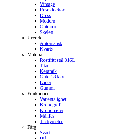
Vintage
Reseklockor
Dress
Modern
Outdoor
Skelett
Urverk
Automatisk
Kvarts
Material
Rostfritt stål 316L
Titan
Keramik
Guld 18 karat
Läder
Gummi
Funktioner
Vattentålighet
Kronograf
Kronometer
Månfas
Tachymeter
Färg
Svart
Blå