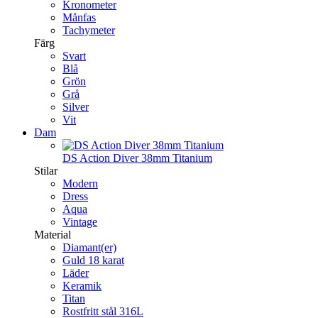
Kronometer
Månfas
Tachymeter
Färg
Svart
Blå
Grön
Grå
Silver
Vit
Dam
DS Action Diver 38mm Titanium
Stilar
Modern
Dress
Aqua
Vintage
Material
Diamant(er)
Guld 18 karat
Läder
Keramik
Titan
Rostfritt stål 316L