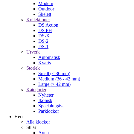
Modern
Outdoor
Skelett
Kollektioner
DS Action
DS PH
DS-X
DS-2
DS-1
Urverk
Automatisk
Kvarts
Storlek
Small (< 36 mm)
Medium (36 - 42 mm)
Large (> 42 mm)
Kategorier
Nyheter
Ikonisk
Specialutgåva
Parklockor
Herr
Alla klockor
Stilar
Aqua