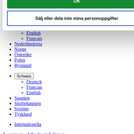
OK
Kina
English
简体中文
Sälj eller dela inte mina personuppgifter
Luxemburg
English
Français
Nederländerna
Norge
Österrike
Polen
Ryssland
Schweiz
Deutsch
Français
English
Spanien
Storbritannien
Sverige
Tyskland
Internationella