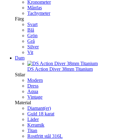
Kronometer
Månfas
Tachymeter
Färg
Svart
Blå
Grön
Grå
Silver
Vit
Dam
DS Action Diver 38mm Titanium
Stilar
Modern
Dress
Aqua
Vintage
Material
Diamant(er)
Guld 18 karat
Läder
Keramik
Titan
Rostfritt stål 316L