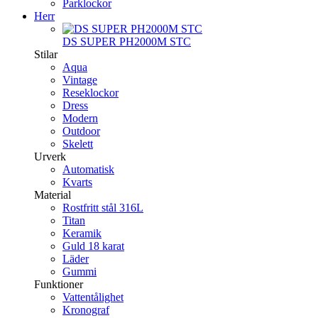
Parklockor
Herr
DS SUPER PH2000M STC
Stilar
Aqua
Vintage
Reseklockor
Dress
Modern
Outdoor
Skelett
Urverk
Automatisk
Kvarts
Material
Rostfritt stål 316L
Titan
Keramik
Guld 18 karat
Läder
Gummi
Funktioner
Vattentålighet
Kronograf