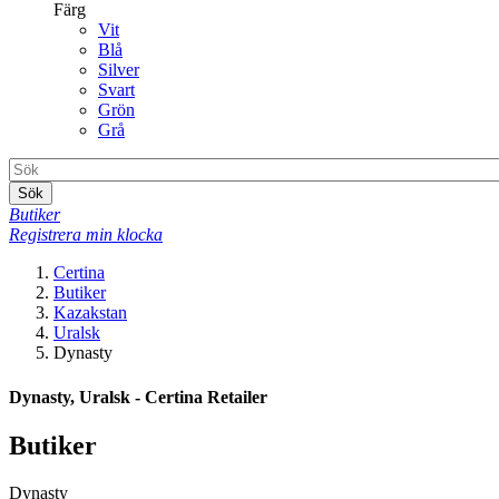
Färg
Vit
Blå
Silver
Svart
Grön
Grå
Sök
Butiker
Registrera min klocka
Certina
Butiker
Kazakstan
Uralsk
Dynasty
Dynasty, Uralsk - Certina Retailer
Butiker
Dynasty