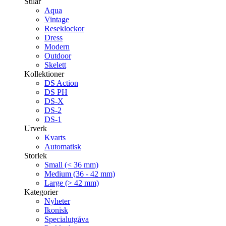
Stilar
Aqua
Vintage
Reseklockor
Dress
Modern
Outdoor
Skelett
Kollektioner
DS Action
DS PH
DS-X
DS-2
DS-1
Urverk
Kvarts
Automatisk
Storlek
Small (< 36 mm)
Medium (36 - 42 mm)
Large (> 42 mm)
Kategorier
Nyheter
Ikonisk
Specialutgåva