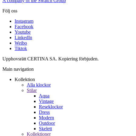
A company of the Swatch Group
Följ oss
Instagram
Facebook
Youtube
LinkedIn
Weibo
Tiktok
Upphovsrätt CERTINA SA. Kopiering förbjuden.
Main navigation
Kollektion
Alla klockor
Stilar
Aqua
Vintage
Reseklockor
Dress
Modern
Outdoor
Skelett
Kollektioner