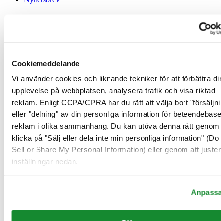
Juridisk information
Användarvillkor
Integritetsmeddelande
Cookiemeddelande
Cookiemeddelande
Försäljningsvillkor
Ångerrätt / Frånträde av avtal
Vi använder cookies och liknande tekniker för att förbättra di
upplevelse på webbplatsen, analysera trafik och visa riktad
Gå med i Certina Klubben
reklam. Enligt CCPA/CPRA har du rätt att välja bort "försäljni
eller "delning" av din personliga information för beteendebas
Registrera dig för att få exklusiv information
reklam i olika sammanhang. Du kan utöva denna rätt genom 
Bli medlem
Välj land/region
klicka på "Sälj eller dela inte min personliga information" (Do
Språkväljare
Sell or Share My Personal Information) eller genom att juster
inställningar nedan.
Belgien
Dutch
Français
Danmark
Anpass
Finland
France
Irland