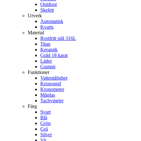
Outdoor
Skelett
Urverk
Automatisk
Kvarts
Material
Rostfritt stål 316L
Titan
Keramik
Guld 18 karat
Läder
Gummi
Funktioner
Vattentålighet
Kronograf
Kronometer
Månfas
Tachymeter
Färg
Svart
Blå
Grön
Grå
Silver
Vit