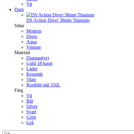
Vit
Dam
DS Action Diver 38mm Titanium
Stilar
Modern
Dress
Aqua
Vintage
Material
Diamant(er)
Guld 18 karat
Läder
Keramik
Titan
Rostfritt stål 316L
Färg
Vit
Blå
Silver
Svart
Grön
Grå