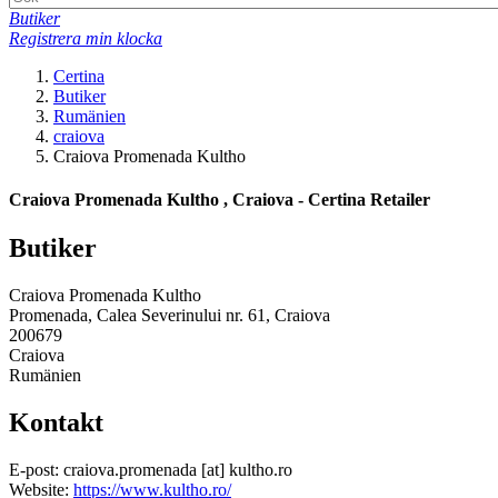
Butiker
Registrera min klocka
Certina
Butiker
Rumänien
craiova
Craiova Promenada Kultho
Craiova Promenada Kultho , Craiova - Certina Retailer
Butiker
Craiova Promenada Kultho
Promenada, Calea Severinului nr. 61, Craiova
200679
Craiova
Rumänien
Kontakt
E-post:
craiova.promenada
[at]
kultho.ro
Website:
https://www.kultho.ro/