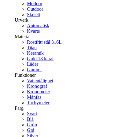
Modern
Outdoor
Skelett
Urverk
Automatisk
Kvarts
Material
Rostfritt stål 316L
Titan
Keramik
Guld 18 karat
Läder
Gummi
Funktioner
Vattentålighet
Kronograf
Kronometer
Månfas
Tachymeter
Färg
Svart
Blå
Grön
Grå
Silver