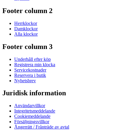
Footer column 2
Herrklockor
Damklockor
Alla klockor
Footer column 3
Underhåll efter köp
Registrera min klocka
Servicekostnader
Reservera i butik
Nyhetsbrev
Juridisk information
Användarvillkor
Integritetsmeddelande
Cookiemeddelande
Försäljningsvillkor
Ångerrätt / Frånträde av avtal