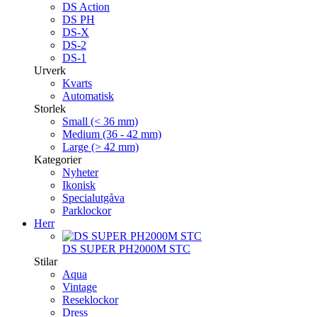
DS Action
DS PH
DS-X
DS-2
DS-1
Urverk
Kvarts
Automatisk
Storlek
Small (< 36 mm)
Medium (36 - 42 mm)
Large (> 42 mm)
Kategorier
Nyheter
Ikonisk
Specialutgåva
Parklockor
Herr
DS SUPER PH2000M STC
Stilar
Aqua
Vintage
Reseklockor
Dress