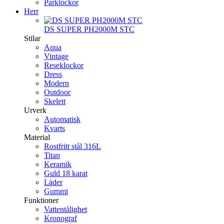
Parklockor
Herr
DS SUPER PH2000M STC
Stilar
Aqua
Vintage
Reseklockor
Dress
Modern
Outdoor
Skelett
Urverk
Automatisk
Kvarts
Material
Rostfritt stål 316L
Titan
Keramik
Guld 18 karat
Läder
Gummi
Funktioner
Vattentålighet
Kronograf