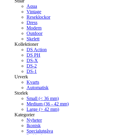
Stilar
Aqua
Vintage
Reseklockor
Dress
Modern
Outdoor
Skelett
Kollektioner
DS Action
DS PH
DS-X
DS-2
DS-1
Urverk
Kvarts
Automatisk
Storlek
Small (< 36 mm)
Medium (36 - 42 mm)
Large (> 42 mm)
Kategorier
Nyheter
Ikonisk
Specialutgåva