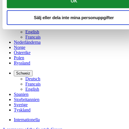
OK
Kina
English
简体中文
Sälj eller dela inte mina personuppgifter
Luxemburg
English
Français
Nederländerna
Norge
Österrike
Polen
Ryssland
Schweiz
Deutsch
Français
English
Spanien
Storbritannien
Sverige
Tyskland
Internationella