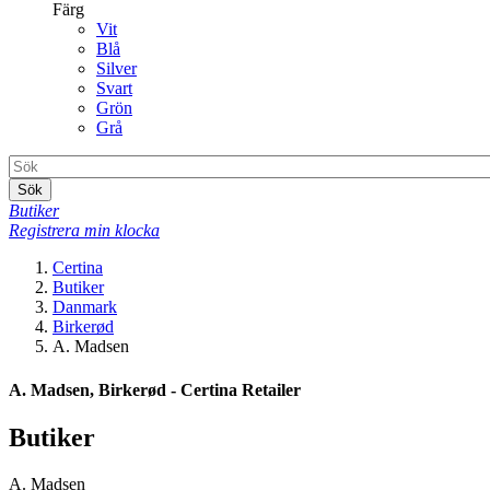
Färg
Vit
Blå
Silver
Svart
Grön
Grå
Sök
Butiker
Registrera min klocka
Certina
Butiker
Danmark
Birkerød
A. Madsen
A. Madsen, Birkerød - Certina Retailer
Butiker
A. Madsen