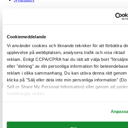
Juridisk information
Användarvillkor
Integritetsmeddelande
Cookiemeddelande
Cookiemeddelande
Försäljningsvillkor
Ångerrätt / Frånträde av avtal
Vi använder cookies och liknande tekniker för att förbättra di
upplevelse på webbplatsen, analysera trafik och visa riktad
Gå med i Certina Klubben
reklam. Enligt CCPA/CPRA har du rätt att välja bort "försäljni
eller "delning" av din personliga information för beteendebas
Registrera dig för att få exklusiv information
reklam i olika sammanhang. Du kan utöva denna rätt genom 
Bli medlem
Välj land/region
klicka på "Sälj eller dela inte min personliga information" (Do
Språkväljare
Sell or Share My Personal Information) eller genom att juster
inställningar nedan.
Belgien
Dutch
Français
Danmark
Anpass
Finland
France
Irland