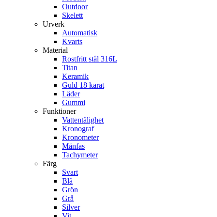
Outdoor
Skelett
Urverk
Automatisk
Kvarts
Material
Rostfritt stål 316L
Titan
Keramik
Guld 18 karat
Läder
Gummi
Funktioner
Vattentålighet
Kronograf
Kronometer
Månfas
Tachymeter
Färg
Svart
Blå
Grön
Grå
Silver
Vit