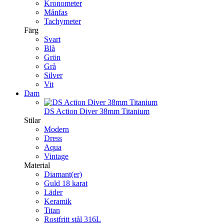
Kronometer
Månfas
Tachymeter
Färg
Svart
Blå
Grön
Grå
Silver
Vit
Dam
DS Action Diver 38mm Titanium
Stilar
Modern
Dress
Aqua
Vintage
Material
Diamant(er)
Guld 18 karat
Läder
Keramik
Titan
Rostfritt stål 316L