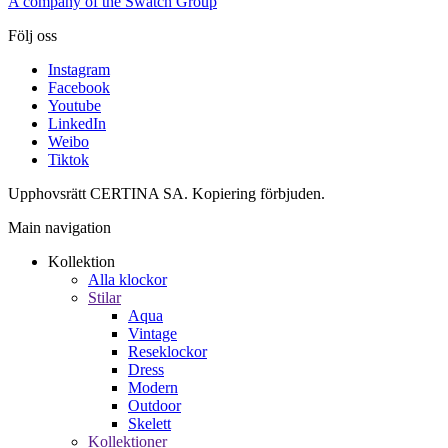
A company of the Swatch Group
Följ oss
Instagram
Facebook
Youtube
LinkedIn
Weibo
Tiktok
Upphovsrätt CERTINA SA. Kopiering förbjuden.
Main navigation
Kollektion
Alla klockor
Stilar
Aqua
Vintage
Reseklockor
Dress
Modern
Outdoor
Skelett
Kollektioner