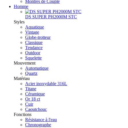
Montres de Couple
Homme
DS SUPER PH2000M STC
Styles
Aquatique
Vintage
Globe-trotteur
Classique
Tendance
Outdoor
Squelette
Mouvement
Automatique
Quartz
Matériau
Acier inoxydable 316L
Titane
Céramique
Or 18 ct
Cuir
Caoutchouc
Fonctions
Résistance à l'eau
Chronographe