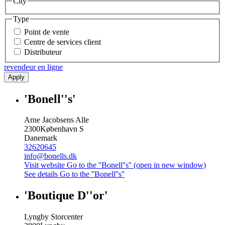
City
Type
Point de vente
Centre de services client
Distributeur
revendeur en ligne
Apply
'Bonell''s'
Arne Jacobsens Alle
2300
København S
Danemark
32620645
info@bonells.dk
Visit website
Go to the ''Bonell''s'' (open in new window)
See details
Go to the ''Bonell''s''
'Boutique D''or'
Lyngby Storcenter