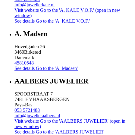
info@juwelierkale.nl
Visit website
Go to the 'A. KALE V.O.F.' (open in new
window)
See details
Go to the 'A. KALE V.O.F.'
A. Madsen
Hovedgaden 26
3460
Birkerød
Danemark
45810548
See details
Go to the 'A. Madsen'
AALBERS JUWELIER
SPOORSTRAAT 7
7481 HV
HAAKSBERGEN
Pays-Bas
053 5721488
info@juwelieraalbers.nl
Visit website
Go to the 'AALBERS JUWELIER' (open in
new window)
See details
Go to the 'AALBERS JUWELIER'