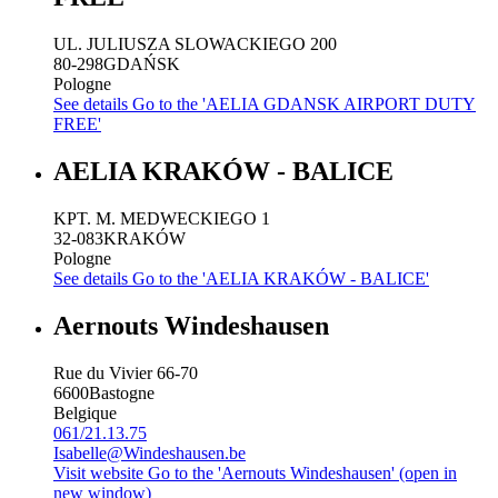
UL. JULIUSZA SLOWACKIEGO 200
80-298
GDAŃSK
Pologne
See details
Go to the 'AELIA GDANSK AIRPORT DUTY
FREE'
AELIA KRAKÓW - BALICE
KPT. M. MEDWECKIEGO 1
32-083
KRAKÓW
Pologne
See details
Go to the 'AELIA KRAKÓW - BALICE'
Aernouts Windeshausen
Rue du Vivier 66-70
6600
Bastogne
Belgique
061/21.13.75
Isabelle@Windeshausen.be
Visit website
Go to the 'Aernouts Windeshausen' (open in
new window)