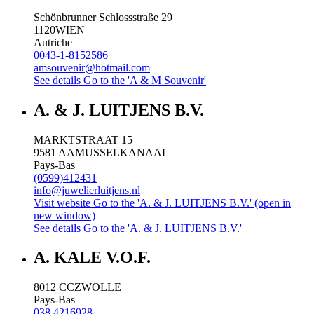
Schönbrunner Schlossstraße 29
1120
WIEN
Autriche
0043-1-8152586
amsouvenir@hotmail.com
See details
Go to the 'A & M Souvenir'
A. & J. LUITJENS B.V.
MARKTSTRAAT 15
9581 AA
MUSSELKANAAL
Pays-Bas
(0599)412431
info@juwelierluitjens.nl
Visit website
Go to the 'A. & J. LUITJENS B.V.' (open in
new window)
See details
Go to the 'A. & J. LUITJENS B.V.'
A. KALE V.O.F.
8012 CC
ZWOLLE
Pays-Bas
038 4216928