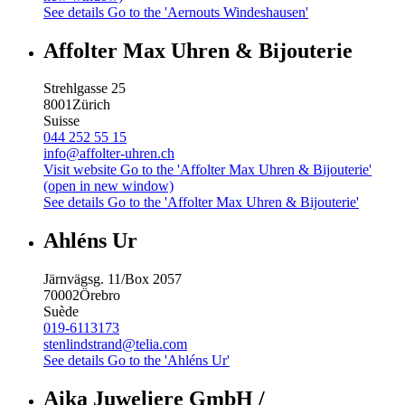
See details
Go to the 'Aernouts Windeshausen'
Affolter Max Uhren & Bijouterie
Strehlgasse 25
8001
Zürich
Suisse
044 252 55 15
info@affolter-uhren.ch
Visit website
Go to the 'Affolter Max Uhren & Bijouterie'
(open in new window)
See details
Go to the 'Affolter Max Uhren & Bijouterie'
Ahléns Ur
Järnvägsg. 11/Box 2057
70002
Örebro
Suède
019-6113173
stenlindstrand@telia.com
See details
Go to the 'Ahléns Ur'
Aika Juweliere GmbH /