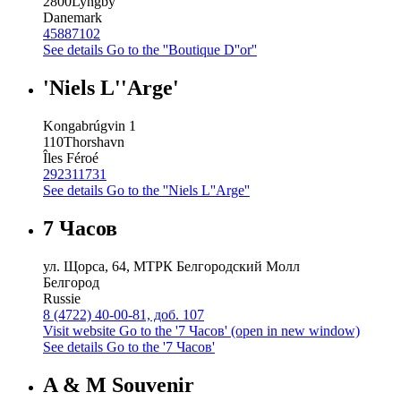
2800
Lyngby
Danemark
45887102
See details
Go to the ''Boutique D''or''
'Niels L''Arge'
Kongabrúgvin 1
110
Thorshavn
Îles Féroé
292311731
See details
Go to the ''Niels L''Arge''
7 Часов
ул. Щорса, 64, МТРК Белгородский Молл
Белгород
Russie
8 (4722) 40-00-81, доб. 107
Visit website
Go to the '7 Часов' (open in new window)
See details
Go to the '7 Часов'
A & M Souvenir