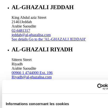
AL-GHAZALI JEDDAH
King Abdul aziz Street
21461
Jeddah
Arabie Saoudite
02-6481317
jeddah@al-ghazalisa.com
See details
Go to the 'AL-GHAZALI JEDDAH'
AL-GHAZALI RIYADH
Sitteen Street
Riyadh
Arabie Saoudite
00966 1 4744000 Ext. 196
Riyadh@al-ghazalisa.com
See details
Go to the 'AL-GHAZALI RIYADH'
AL-GHAZALI RIYADH
Batha
Informations concernant les cookies
Riyadh