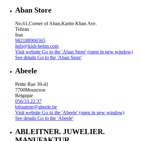
Aban Store
No.61,Corner of Aban,Karim Khan Ave.
Tehran
Iran
982188906565
Info@kish-behin.com
Visit website
Go to the 'Aban Store' (open in new window)
See details
Go to the 'Aban Store'
Abeele
Petite Rue 39-41
7700
Mouscron
Belgique
056/33.22.37
bijouterie@abeele.be
Visit website
Go to the 'Abeele' (open in new window)
See details
Go to the 'Abeele'
ABLEITNER. JUWELIER.
MANUFAKTUR