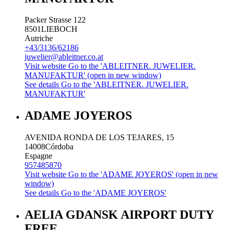
Packer Strasse 122
8501
LIEBOCH
Autriche
+43/3136/62186
juwelier@ableitner.co.at
Visit website
Go to the 'ABLEITNER. JUWELIER.
MANUFAKTUR' (open in new window)
See details
Go to the 'ABLEITNER. JUWELIER.
MANUFAKTUR'
ADAME JOYEROS
AVENIDA RONDA DE LOS TEJARES, 15
14008
Córdoba
Espagne
957485870
Visit website
Go to the 'ADAME JOYEROS' (open in new
window)
See details
Go to the 'ADAME JOYEROS'
AELIA GDANSK AIRPORT DUTY
FREE