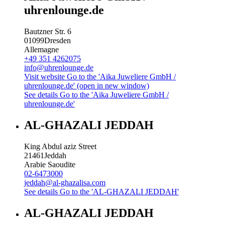
uhrenlounge.de
Bautzner Str. 6
01099
Dresden
Allemagne
+49 351 4262075
info@uhrenlounge.de
Visit website
Go to the 'Aika Juweliere GmbH /
uhrenlounge.de' (open in new window)
See details
Go to the 'Aika Juweliere GmbH /
uhrenlounge.de'
AL-GHAZALI JEDDAH
King Abdul aziz Street
21461
Jeddah
Arabie Saoudite
02-6473000
jeddah@al-ghazalisa.com
See details
Go to the 'AL-GHAZALI JEDDAH'
AL-GHAZALI JEDDAH