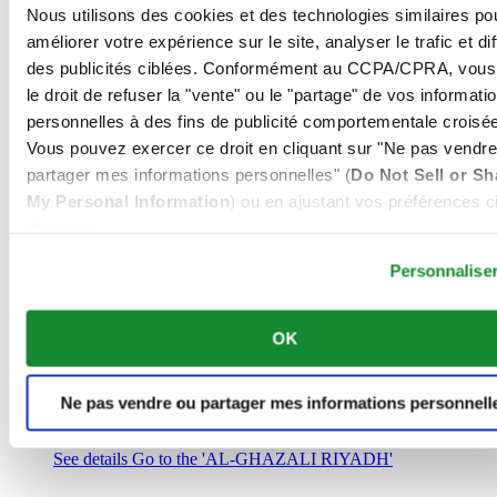
Arabie Saoudite
Nous utilisons des cookies et des technologies similaires po
00966 1 4032968
améliorer votre expérience sur le site, analyser le trafic et di
Riyadh@al-ghazalisa.com
des publicités ciblées. Conformément au CCPA/CPRA, vous
See details
Go to the 'AL-GHAZALI RIYADH'
le droit de refuser la "vente" ou le "partage" de vos informati
AL-GHAZALI RIYADH
personnelles à des fins de publicité comportementale croisée
Vous pouvez exercer ce droit en cliquant sur "Ne pas vendre
Olaya
partager mes informations personnelles" (
Do Not Sell or Sh
Riyadh
My Personal Information
) ou en ajustant vos préférences ci
Arabie Saoudite
00966 1 4561410
dessous.
Riyadh@al-ghazalisa.com
See details
Go to the 'AL-GHAZALI RIYADH'
Personnalise
AL-GHAZALI RIYADH
OK
Olaya
Riyadh
Arabie Saoudite
Ne pas vendre ou partager mes informations personnell
00966 1 4628858
Riyadh@al-ghazalisa.com
See details
Go to the 'AL-GHAZALI RIYADH'