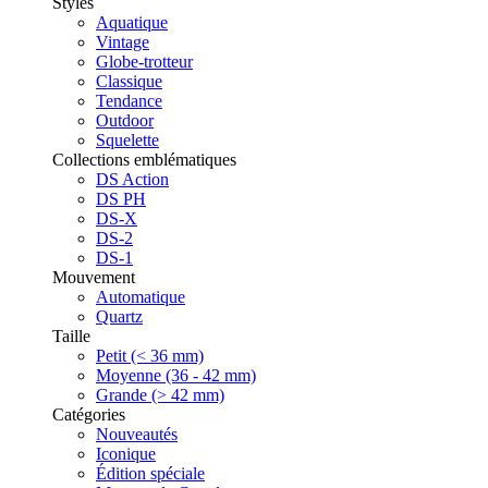
Styles
Aquatique
Vintage
Globe-trotteur
Classique
Tendance
Outdoor
Squelette
Collections emblématiques
DS Action
DS PH
DS-X
DS-2
DS-1
Mouvement
Automatique
Quartz
Taille
Petit (< 36 mm)
Moyenne (36 - 42 mm)
Grande (> 42 mm)
Catégories
Nouveautés
Iconique
Édition spéciale