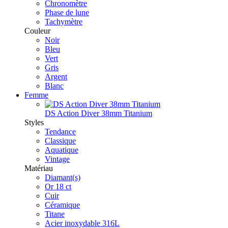
Chronomètre
Phase de lune
Tachymètre
Couleur
Noir
Bleu
Vert
Gris
Argent
Blanc
Femme
DS Action Diver 38mm Titanium
Styles
Tendance
Classique
Aquatique
Vintage
Matériau
Diamant(s)
Or 18 ct
Cuir
Céramique
Titane
Acier inoxydable 316L