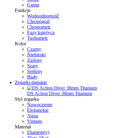
Guma
Funkcje
Wodoodporność
Chronograf
Chronometr
Fazy księżyca
Tachometr
Kolor
Czarny
Niebieski
Zielony
Szary
Srebrny
Biały
Zegarki damskie
DS Action Diver 38mm Titanium
Styl zegarka
Nowoczesne
Eleganckie
Aqua
Vintage
Materiał
Diament(y)
Złoto 18 ct