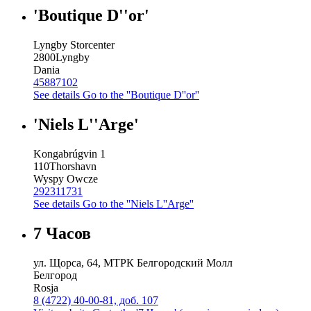
'Boutique D''or'
Lyngby Storcenter
2800
Lyngby
Dania
45887102
See details
Go to the ''Boutique D''or''
'Niels L''Arge'
Kongabrúgvin 1
110
Thorshavn
Wyspy Owcze
292311731
See details
Go to the ''Niels L''Arge''
7 Часов
ул. Щорса, 64, МТРК Белгородский Молл
Белгород
Rosja
8 (4722) 40-00-81, доб. 107