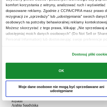
AL-GHAZALI RIYADH
komfort korzystania z witryny, analizować ruch i wyświetlać
dopasowane reklamy. Zgodnie z CCPA/CPRA masz prawo d
Batha
rezygnacji ze „sprzedaży” lub „udostępniania” swoich danyc
Riyadh
Arabia Saudyjska
osobowych na potrzeby behawioralnej reklamy kontekstowej
00966 1 4032968
Możesz skorzystać z tego prawa, klikając „Nie sprzedawaj a
Riyadh@al-ghazalisa.com
udostępniaj moich danych osobowych” (Do Not Sell or Shar
See details
Go to the 'AL-GHAZALI RIYADH'
Personal Information) lub dostosowując swoje preferencje po
AL-GHAZALI RIYADH
Dostosuj pliki cooki
Olaya
Riyadh
Arabia Saudyjska
00966 1 4561410
OK
Riyadh@al-ghazalisa.com
See details
Go to the 'AL-GHAZALI RIYADH'
AL-GHAZALI RIYADH
Moje dane osobowe nie mogą być sprzedawane ani
udostępniane
Olaya
Riyadh
Arabia Saudyjska