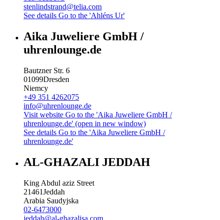
stenlindstrand@telia.com
See details
Go to the 'Ahléns Ur'
Aika Juweliere GmbH /
uhrenlounge.de
Bautzner Str. 6
01099
Dresden
Niemcy
+49 351 4262075
info@uhrenlounge.de
Visit website
Go to the 'Aika Juweliere GmbH /
uhrenlounge.de' (open in new window)
See details
Go to the 'Aika Juweliere GmbH /
uhrenlounge.de'
AL-GHAZALI JEDDAH
King Abdul aziz Street
21461
Jeddah
Arabia Saudyjska
02-6473000
jeddah@al-ghazalisa.com