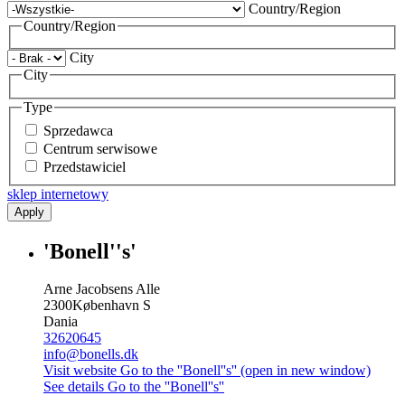
Country/Region
Country/Region
City
City
Type
Sprzedawca
Centrum serwisowe
Przedstawiciel
sklep internetowy
Apply
'Bonell''s'
Arne Jacobsens Alle
2300
København S
Dania
32620645
info@bonells.dk
Visit website
Go to the ''Bonell''s'' (open in new window)
See details
Go to the ''Bonell''s''