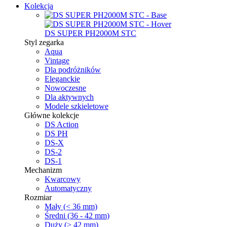
Kolekcja
DS SUPER PH2000M STC
Styl zegarka
Aqua
Vintage
Dla podróżników
Eleganckie
Nowoczesne
Dla aktywnych
Modele szkieletowe
Główne kolekcje
DS Action
DS PH
DS-X
DS-2
DS-1
Mechanizm
Kwarcowy
Automatyczny
Rozmiar
Mały (< 36 mm)
Średni (36 - 42 mm)
Duży (> 42 mm)