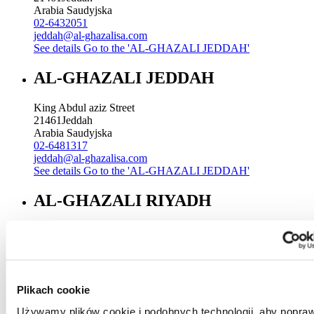
Arabia Saudyjska
02-6432051
jeddah@al-ghazalisa.com
See details
Go to the 'AL-GHAZALI JEDDAH'
AL-GHAZALI JEDDAH
King Abdul aziz Street
21461
Jeddah
Arabia Saudyjska
02-6481317
jeddah@al-ghazalisa.com
See details
Go to the 'AL-GHAZALI JEDDAH'
AL-GHAZALI RIYADH
Sitteen Street
Riyadh
Arabia Saudyjska
00966 1 4744000 Ext. 196
Riyadh@al-ghazalisa.com
Plikach cookie
See details
Go to the 'AL-GHAZALI RIYADH'
Używamy plików cookie i podobnych technologii, aby popraw