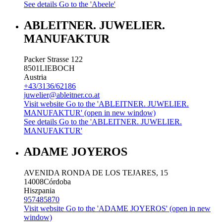
See details
Go to the 'Abeele'
ABLEITNER. JUWELIER.
MANUFAKTUR
Packer Strasse 122
8501
LIEBOCH
Austria
+43/3136/62186
juwelier@ableitner.co.at
Visit website
Go to the 'ABLEITNER. JUWELIER.
MANUFAKTUR' (open in new window)
See details
Go to the 'ABLEITNER. JUWELIER.
MANUFAKTUR'
ADAME JOYEROS
AVENIDA RONDA DE LOS TEJARES, 15
14008
Córdoba
Hiszpania
957485870
Visit website
Go to the 'ADAME JOYEROS' (open in new
window)