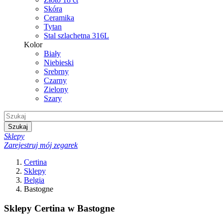
Skóra
Ceramika
Tytan
Stal szlachetna 316L
Kolor
Biały
Niebieski
Srebrny
Czarny
Zielony
Szary
Szukaj
Sklepy
Zarejestruj mój zegarek
Certina
Sklepy
Belgia
Bastogne
Sklepy Certina w Bastogne