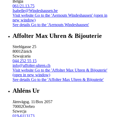
Belgia
061/21.13.75
Isabelle@Windeshausen.be
Visit website
Go to the 'Aernouts Windeshausen' (open in
new window)
See details
Go to the 'Aernouts Windeshausen'
Affolter Max Uhren & Bijouterie
Strehlgasse 25
8001
Zürich
Szwajcaria
044 252 55 15
info@affolter-uhren.ch
Visit website
Go to the 'Affolter Max Uhren & Bijouterie'
(open in new window)
See details
Go to the 'Affolter Max Uhren & Bijouterie'
Ahléns Ur
Järnvägsg. 11/Box 2057
70002
Örebro
Szwecja
019-6113173