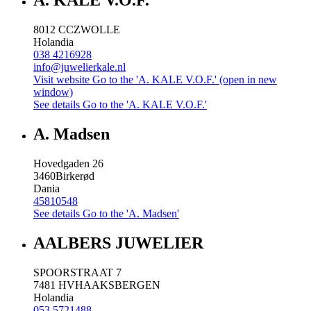
A. KALE V.O.F.
8012 CC
ZWOLLE
Holandia
038 4216928
info@juwelierkale.nl
Visit website
Go to the 'A. KALE V.O.F.' (open in new
window)
See details
Go to the 'A. KALE V.O.F.'
A. Madsen
Hovedgaden 26
3460
Birkerød
Dania
45810548
See details
Go to the 'A. Madsen'
AALBERS JUWELIER
SPOORSTRAAT 7
7481 HV
HAAKSBERGEN
Holandia
053 5721488