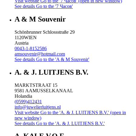
Visit website
Go to the '7 Часов' (open in new window)
See details
Go to the '7 Часов'
A & M Souvenir
Schönbrunner Schlossstraße 29
1120
WIEN
Austria
0043-1-8152586
amsouvenir@hotmail.com
See details
Go to the 'A & M Souvenir'
A. & J. LUITJENS B.V.
MARKTSTRAAT 15
9581 AA
MUSSELKANAAL
Holandia
(0599)412431
info@juwelierluitjens.nl
Visit website
Go to the 'A. & J. LUITJENS B.V.' (open in
new window)
See details
Go to the 'A. & J. LUITJENS B.V.'