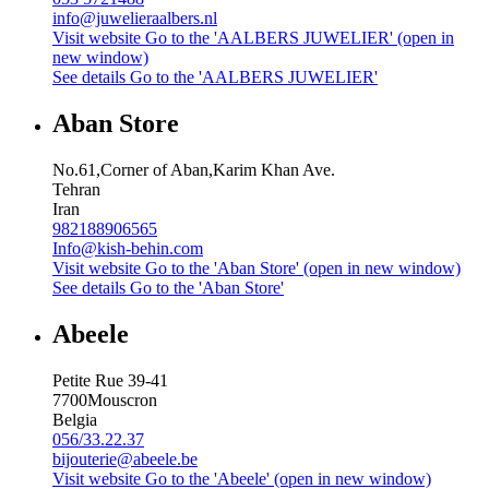
info@juwelieraalbers.nl
Visit website
Go to the 'AALBERS JUWELIER' (open in
new window)
See details
Go to the 'AALBERS JUWELIER'
Aban Store
No.61,Corner of Aban,Karim Khan Ave.
Tehran
Iran
982188906565
Info@kish-behin.com
Visit website
Go to the 'Aban Store' (open in new window)
See details
Go to the 'Aban Store'
Abeele
Petite Rue 39-41
7700
Mouscron
Belgia
056/33.22.37
bijouterie@abeele.be
Visit website
Go to the 'Abeele' (open in new window)