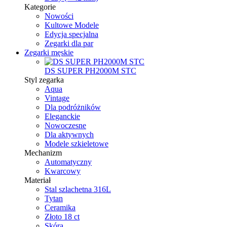
Kategorie
Nowości
Kultowe Modele
Edycja specjalna
Zegarki dla par
Zegarki męskie
DS SUPER PH2000M STC
Styl zegarka
Aqua
Vintage
Dla podróżników
Eleganckie
Nowoczesne
Dla aktywnych
Modele szkieletowe
Mechanizm
Automatyczny
Kwarcowy
Materiał
Stal szlachetna 316L
Tytan
Ceramika
Złoto 18 ct
Skóra