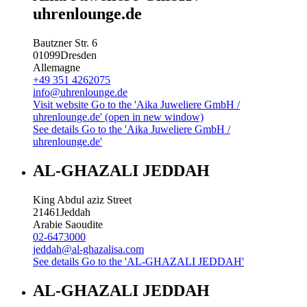
uhrenlounge.de
Bautzner Str. 6
01099
Dresden
Allemagne
+49 351 4262075
info@uhrenlounge.de
Visit website
Go to the 'Aika Juweliere GmbH /
uhrenlounge.de' (open in new window)
See details
Go to the 'Aika Juweliere GmbH /
uhrenlounge.de'
AL-GHAZALI JEDDAH
King Abdul aziz Street
21461
Jeddah
Arabie Saoudite
02-6473000
jeddah@al-ghazalisa.com
See details
Go to the 'AL-GHAZALI JEDDAH'
AL-GHAZALI JEDDAH