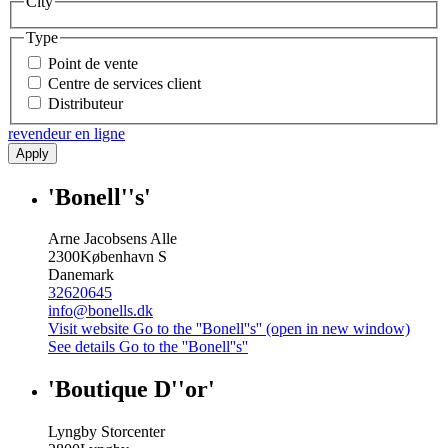
City
Type
Point de vente
Centre de services client
Distributeur
revendeur en ligne
Apply
'Bonell''s'
Arne Jacobsens Alle
2300
København S
Danemark
32620645
info@bonells.dk
Visit website
Go to the ''Bonell''s'' (open in new window)
See details
Go to the ''Bonell''s''
'Boutique D''or'
Lyngby Storcenter