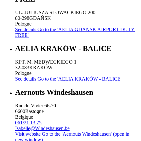
UL. JULIUSZA SLOWACKIEGO 200
80-298
GDAŃSK
Pologne
See details
Go to the 'AELIA GDANSK AIRPORT DUTY
FREE'
AELIA KRAKÓW - BALICE
KPT. M. MEDWECKIEGO 1
32-083
KRAKÓW
Pologne
See details
Go to the 'AELIA KRAKÓW - BALICE'
Aernouts Windeshausen
Rue du Vivier 66-70
6600
Bastogne
Belgique
061/21.13.75
Isabelle@Windeshausen.be
Visit website
Go to the 'Aernouts Windeshausen' (open in
new window)