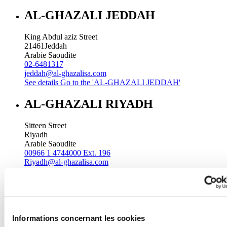
AL-GHAZALI JEDDAH
King Abdul aziz Street
21461
Jeddah
Arabie Saoudite
02-6481317
jeddah@al-ghazalisa.com
See details
Go to the 'AL-GHAZALI JEDDAH'
AL-GHAZALI RIYADH
Sitteen Street
Riyadh
Arabie Saoudite
00966 1 4744000 Ext. 196
Riyadh@al-ghazalisa.com
See details
Go to the 'AL-GHAZALI RIYADH'
AL-GHAZALI RIYADH
Batha
Informations concernant les cookies
Riyadh