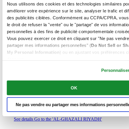
Arabie Saoudite
Nous utilisons des cookies et des technologies similaires po
00966 1 4032968
améliorer votre expérience sur le site, analyser le trafic et di
Riyadh@al-ghazalisa.com
des publicités ciblées. Conformément au CCPA/CPRA, vous
See details
Go to the 'AL-GHAZALI RIYADH'
le droit de refuser la "vente" ou le "partage" de vos informati
AL-GHAZALI RIYADH
personnelles à des fins de publicité comportementale croisée
Vous pouvez exercer ce droit en cliquant sur "Ne pas vendre
Olaya
partager mes informations personnelles" (
Do Not Sell or Sh
Riyadh
My Personal Information
) ou en ajustant vos préférences ci
Arabie Saoudite
00966 1 4561410
dessous.
Riyadh@al-ghazalisa.com
See details
Go to the 'AL-GHAZALI RIYADH'
Personnalise
AL-GHAZALI RIYADH
OK
Olaya
Riyadh
Arabie Saoudite
Ne pas vendre ou partager mes informations personnell
00966 1 4628858
Riyadh@al-ghazalisa.com
See details
Go to the 'AL-GHAZALI RIYADH'