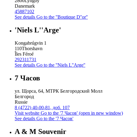
2800
Lyngby
Danemark
45887102
See details
Go to the ''Boutique D''or''
'Niels L''Arge'
Kongabrúgvin 1
110
Thorshavn
Îles Féroé
292311731
See details
Go to the ''Niels L''Arge''
7 Часов
ул. Щорса, 64, МТРК Белгородский Молл
Белгород
Russie
8 (4722) 40-00-81, доб. 107
Visit website
Go to the '7 Часов' (open in new window)
See details
Go to the '7 Часов'
A & M Souvenir