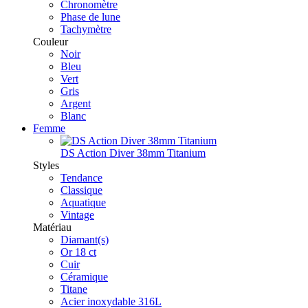
Chronomètre
Phase de lune
Tachymètre
Couleur
Noir
Bleu
Vert
Gris
Argent
Blanc
Femme
DS Action Diver 38mm Titanium
Styles
Tendance
Classique
Aquatique
Vintage
Matériau
Diamant(s)
Or 18 ct
Cuir
Céramique
Titane
Acier inoxydable 316L