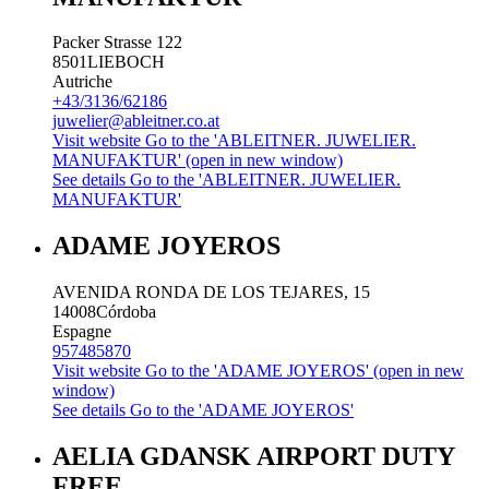
Packer Strasse 122
8501
LIEBOCH
Autriche
+43/3136/62186
juwelier@ableitner.co.at
Visit website
Go to the 'ABLEITNER. JUWELIER.
MANUFAKTUR' (open in new window)
See details
Go to the 'ABLEITNER. JUWELIER.
MANUFAKTUR'
ADAME JOYEROS
AVENIDA RONDA DE LOS TEJARES, 15
14008
Córdoba
Espagne
957485870
Visit website
Go to the 'ADAME JOYEROS' (open in new
window)
See details
Go to the 'ADAME JOYEROS'
AELIA GDANSK AIRPORT DUTY
FREE