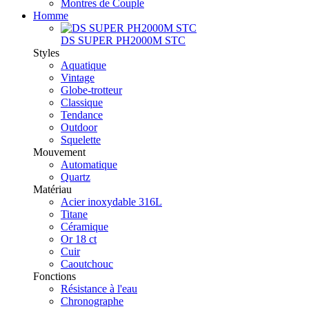
Montres de Couple
Homme
DS SUPER PH2000M STC
Styles
Aquatique
Vintage
Globe-trotteur
Classique
Tendance
Outdoor
Squelette
Mouvement
Automatique
Quartz
Matériau
Acier inoxydable 316L
Titane
Céramique
Or 18 ct
Cuir
Caoutchouc
Fonctions
Résistance à l'eau
Chronographe