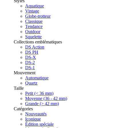
Styles
Aquatique
Vintage
Globe-trotteur
Classique
Tendance
Outdoor
Squelette
Collections emblématiques
DS Action
DS PH
DS-X
DS-2
DS-1
Mouvement
Automatique
Quartz
Taille
Petit (< 36 mm)
Moyenne (36 - 42 mm)
Grande (> 42 mm)
Catégories
Nouveautés
Iconique
Édition spéciale