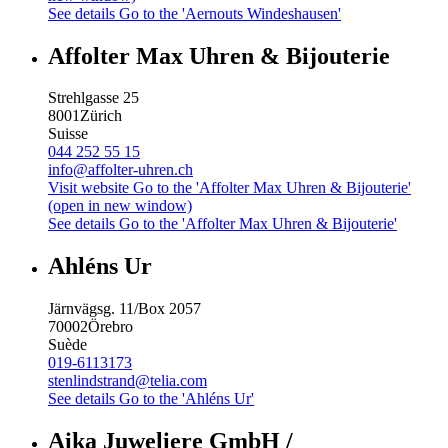
See details
Go to the 'Aernouts Windeshausen'
Affolter Max Uhren & Bijouterie
Strehlgasse 25
8001
Zürich
Suisse
044 252 55 15
info@affolter-uhren.ch
Visit website
Go to the 'Affolter Max Uhren & Bijouterie'
(open in new window)
See details
Go to the 'Affolter Max Uhren & Bijouterie'
Ahléns Ur
Järnvägsg. 11/Box 2057
70002
Örebro
Suède
019-6113173
stenlindstrand@telia.com
See details
Go to the 'Ahléns Ur'
Aika Juweliere GmbH /