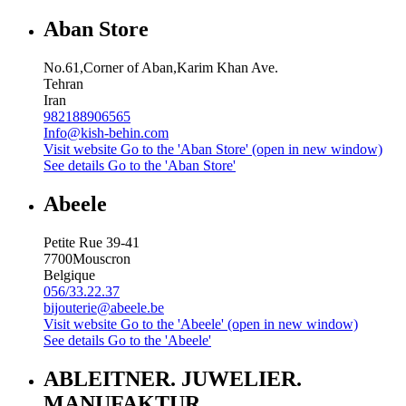
Aban Store
No.61,Corner of Aban,Karim Khan Ave.
Tehran
Iran
982188906565
Info@kish-behin.com
Visit website
Go to the 'Aban Store' (open in new window)
See details
Go to the 'Aban Store'
Abeele
Petite Rue 39-41
7700
Mouscron
Belgique
056/33.22.37
bijouterie@abeele.be
Visit website
Go to the 'Abeele' (open in new window)
See details
Go to the 'Abeele'
ABLEITNER. JUWELIER.
MANUFAKTUR