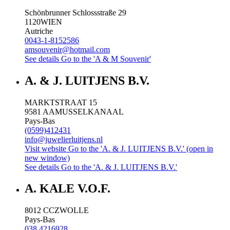
Schönbrunner Schlossstraße 29
1120
WIEN
Autriche
0043-1-8152586
amsouvenir@hotmail.com
See details
Go to the 'A & M Souvenir'
A. & J. LUITJENS B.V.
MARKTSTRAAT 15
9581 AA
MUSSELKANAAL
Pays-Bas
(0599)412431
info@juwelierluitjens.nl
Visit website
Go to the 'A. & J. LUITJENS B.V.' (open in
new window)
See details
Go to the 'A. & J. LUITJENS B.V.'
A. KALE V.O.F.
8012 CC
ZWOLLE
Pays-Bas
038 4216928