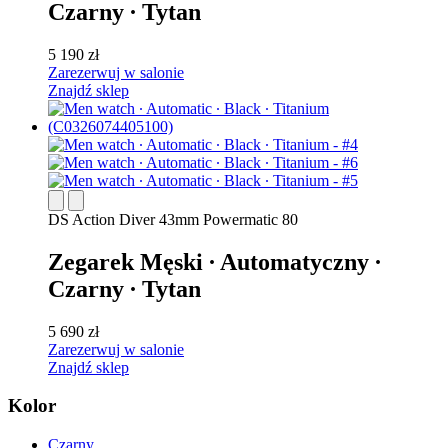
Czarny ∙ Tytan
5 190 zł
Zarezerwuj w salonie
Znajdź sklep
DS Action Diver 43mm Powermatic 80
Zegarek Męski ∙ Automatyczny ∙
Czarny ∙ Tytan
5 690 zł
Zarezerwuj w salonie
Znajdź sklep
Kolor
Czarny