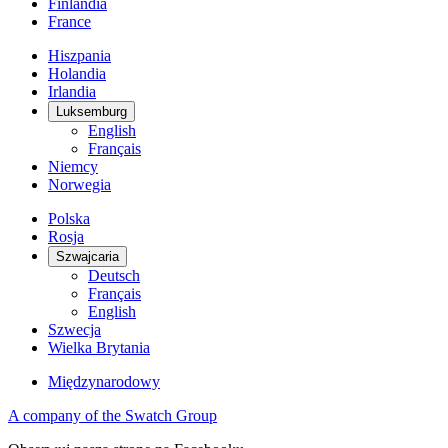
Finlandia
France
Hiszpania
Holandia
Irlandia
Luksemburg
English
Français
Niemcy
Norwegia
Polska
Rosja
Szwajcaria
Deutsch
Français
English
Szwecja
Wielka Brytania
Międzynarodowy
A company of the Swatch Group