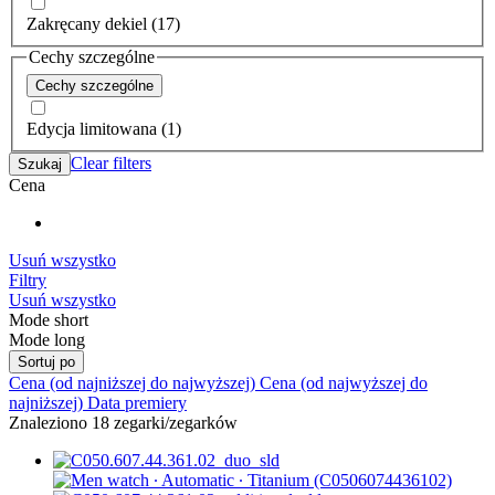
Zakręcany dekiel (17)
Cechy szczególne
Cechy szczególne
Edycja limitowana (1)
Clear filters
Szukaj
Cena
Usuń wszystko
Filtry
Usuń wszystko
Mode short
Mode long
Sortuj po
Cena (od najniższej do najwyższej)
Cena (od najwyższej do
najniższej)
Data premiery
Znaleziono 18 zegarki/zegarków