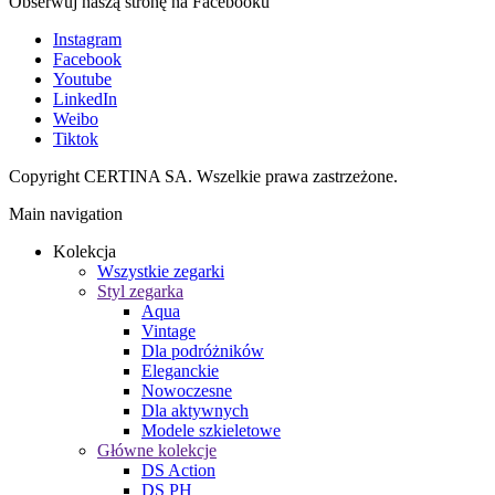
Obserwuj naszą stronę na Facebooku
Instagram
Facebook
Youtube
LinkedIn
Weibo
Tiktok
Copyright CERTINA SA. Wszelkie prawa zastrzeżone.
Main navigation
Kolekcja
Wszystkie zegarki
Styl zegarka
Aqua
Vintage
Dla podróżników
Eleganckie
Nowoczesne
Dla aktywnych
Modele szkieletowe
Główne kolekcje
DS Action
DS PH