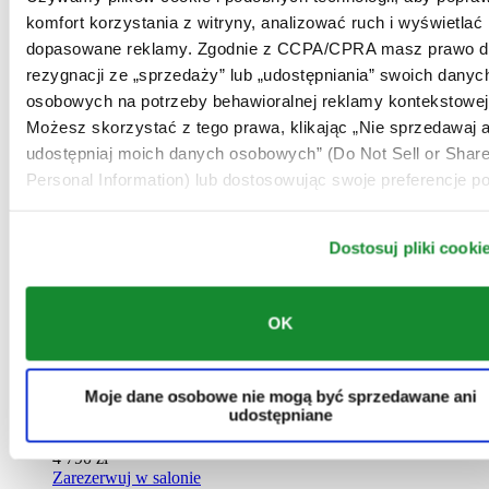
DS Action Chrono
komfort korzystania z witryny, analizować ruch i wyświetlać
dopasowane reklamy. Zgodnie z CCPA/CPRA masz prawo d
Zegarek Męski ∙ Kwarcowy ∙
rezygnacji ze „sprzedaży” lub „udostępniania” swoich danyc
Niebieski ∙ Tytan
osobowych na potrzeby behawioralnej reklamy kontekstowej
Możesz skorzystać z tego prawa, klikając „Nie sprzedawaj a
3 640 zł
udostępniaj moich danych osobowych” (Do Not Sell or Shar
Zarezerwuj w salonie
Znajdź sklep
Personal Information) lub dostosowując swoje preferencje po
Nowy
Dostosuj pliki cooki
OK
DS Action Diver 38mm Powermatic 80
Zegarek Unisex ∙ Automatyczny ∙
Moje dane osobowe nie mogą być sprzedawane ani
Czarny ∙ Tytan
udostępniane
4 790 zł
Zarezerwuj w salonie