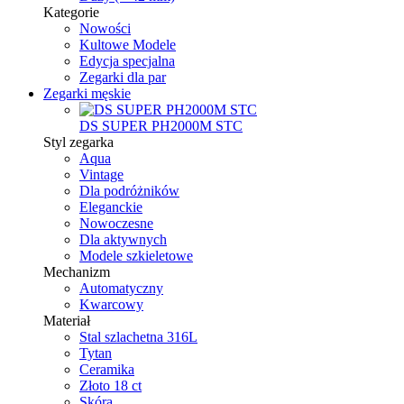
Kategorie
Nowości
Kultowe Modele
Edycja specjalna
Zegarki dla par
Zegarki męskie
DS SUPER PH2000M STC
Styl zegarka
Aqua
Vintage
Dla podróżników
Eleganckie
Nowoczesne
Dla aktywnych
Modele szkieletowe
Mechanizm
Automatyczny
Kwarcowy
Materiał
Stal szlachetna 316L
Tytan
Ceramika
Złoto 18 ct
Skóra