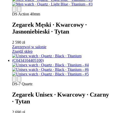
DS Action 40mm
Zegarek Męski ∙ Kwarcowy ∙
Jasnoniebieski ∙ Tytan
2 590 zł
Zarezerwuj w salonie
Znajdź sklep
DS-7 Quartz
Zegarek Unisex ∙ Kwarcowy ∙ Czarny
∙ Tytan
2 690 zł