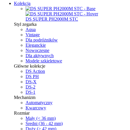
Kolekcja
DS SUPER PH2000M STC
Styl zegarka
Aqua
Vintage
Dla podróżników
Eleganckie
Nowoczesne
Dla aktywnych
Modele szkieletowe
Główne kolekcje
DS Action
DS PH
DS-X
DS-2
DS-1
Mechanizm
Automatyczny
Kwarcowy
Rozmiar
Mały (< 36 mm)
Średni (36 - 42 mm)
Duży (> 42 mm)