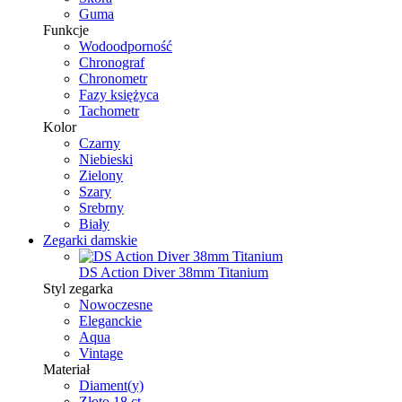
Guma
Funkcje
Wodoodporność
Chronograf
Chronometr
Fazy księżyca
Tachometr
Kolor
Czarny
Niebieski
Zielony
Szary
Srebrny
Biały
Zegarki damskie
DS Action Diver 38mm Titanium
Styl zegarka
Nowoczesne
Eleganckie
Aqua
Vintage
Materiał
Diament(y)
Złoto 18 ct