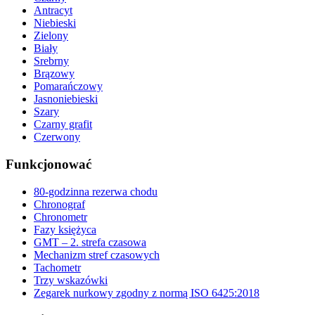
Antracyt
Niebieski
Zielony
Biały
Srebrny
Brązowy
Pomarańczowy
Jasnoniebieski
Szary
Czarny grafit
Czerwony
Funkcjonować
80-godzinna rezerwa chodu
Chronograf
Chronometr
Fazy księżyca
GMT – 2. strefa czasowa
Mechanizm stref czasowych
Tachometr
Trzy wskazówki
Zegarek nurkowy zgodny z normą ISO 6425:2018