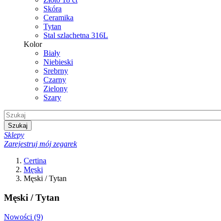
Skóra
Ceramika
Tytan
Stal szlachetna 316L
Kolor
Biały
Niebieski
Srebrny
Czarny
Zielony
Szary
Szukaj
Sklepy
Zarejestruj mój zegarek
Certina
Męski
Męski / Tytan
Męski / Tytan
Nowości
(9)