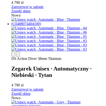
4 790 zł
Zarezerwuj w salonie
Znajdź sklep
Nowy
DS Action Diver 38mm Titanium
Zegarek Unisex ∙ Automatyczny ∙
Niebieski ∙ Tytan
4 790 zł
Zarezerwuj w salonie
Znajdź sklep
Nowy