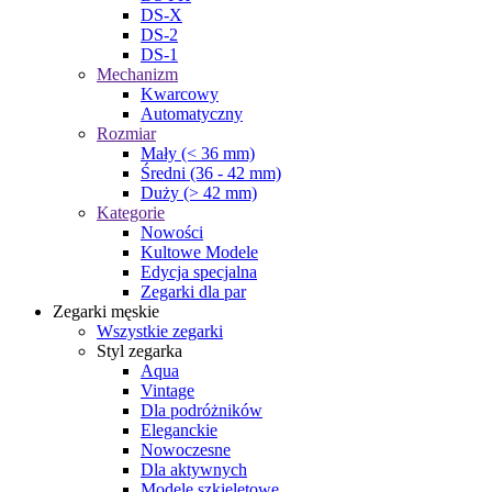
DS-X
DS-2
DS-1
Mechanizm
Kwarcowy
Automatyczny
Rozmiar
Mały (< 36 mm)
Średni (36 - 42 mm)
Duży (> 42 mm)
Kategorie
Nowości
Kultowe Modele
Edycja specjalna
Zegarki dla par
Zegarki męskie
Wszystkie zegarki
Styl zegarka
Aqua
Vintage
Dla podróżników
Eleganckie
Nowoczesne
Dla aktywnych
Modele szkieletowe