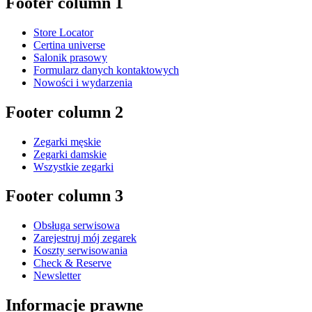
Footer column 1
Store Locator
Certina universe
Salonik prasowy
Formularz danych kontaktowych
Nowości i wydarzenia
Footer column 2
Zegarki męskie
Zegarki damskie
Wszystkie zegarki
Footer column 3
Obsługa serwisowa
Zarejestruj mój zegarek
Koszty serwisowania
Check & Reserve
Newsletter
Informacje prawne