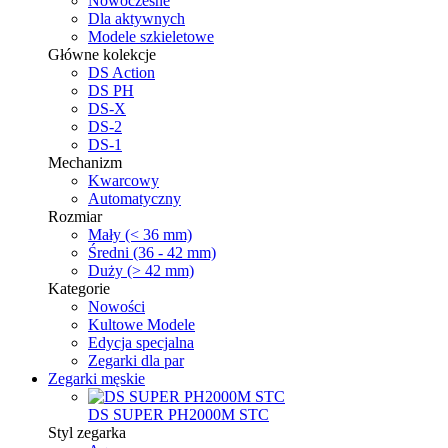
Nowoczesne
Dla aktywnych
Modele szkieletowe
Główne kolekcje
DS Action
DS PH
DS-X
DS-2
DS-1
Mechanizm
Kwarcowy
Automatyczny
Rozmiar
Mały (< 36 mm)
Średni (36 - 42 mm)
Duży (> 42 mm)
Kategorie
Nowości
Kultowe Modele
Edycja specjalna
Zegarki dla par
Zegarki męskie
DS SUPER PH2000M STC
Styl zegarka