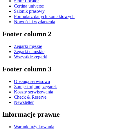
Store Locator
Certina universe
Salonik prasowy
Formularz danych kontaktowych
Nowości i wydarzenia
Footer column 2
Zegarki męskie
Zegarki damskie
Wszystkie zegarki
Footer column 3
Obsługa serwisowa
Zarejestruj mój zegarek
Koszty serwisowania
Check & Reserve
Newsletter
Informacje prawne
Warunki użytkowania