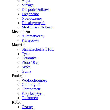
Aqua
Vintage
Dla podróżników
Eleganckie
Nowoczesne
Dla aktywnych
Modele szkieletowe
Mechanizm
Automatyczny
Kwarcowy
Materiał
Stal szlachetna 316L
Tytan
Ceramika
Złoto 18 ct
Skóra
Guma
Funkcje
Wodoodporność
Chronograf
Chronometr
Fazy księżyca
Tachometr
Kolor
Czarny