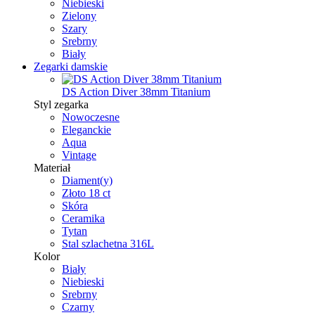
Niebieski
Zielony
Szary
Srebrny
Biały
Zegarki damskie
DS Action Diver 38mm Titanium
Styl zegarka
Nowoczesne
Eleganckie
Aqua
Vintage
Materiał
Diament(y)
Złoto 18 ct
Skóra
Ceramika
Tytan
Stal szlachetna 316L
Kolor
Biały
Niebieski
Srebrny
Czarny