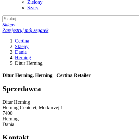
Zielony
Szary
Sklepy
Zarejestruj mój zegarek
Certina
Sklepy
Dania
Herning
Ditur Herning
Ditur Herning, Herning - Certina Retailer
Sprzedawca
Ditur Herning
Herning Centeret, Merkurvej 1
7400
Herning
Dania
Kontakt