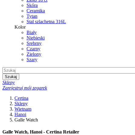
Skóra
Ceramika
Tytan
Stal szlachetna 316L
Kolor
Biały
Niebieski
Srebrny
Czarny
Zielony
Szary
Szukaj
Sklepy
Zarejestruj mój zegarek
Certina
Sklepy
Wietnam
Hanoi
Galle Watch
Galle Watch, Hanoi - Certina Retailer