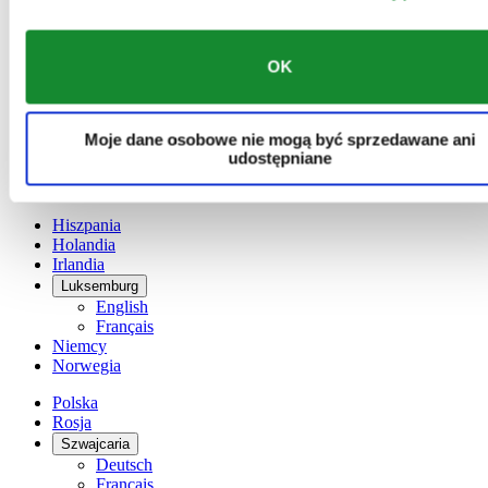
Austria
Belgia
Dutch
Français
OK
Chiny
English
简体中文
Moje dane osobowe nie mogą być sprzedawane ani
Dania
udostępniane
Finlandia
France
Hiszpania
Holandia
Irlandia
Luksemburg
English
Français
Niemcy
Norwegia
Polska
Rosja
Szwajcaria
Deutsch
Français