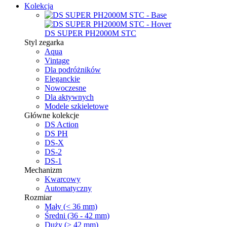
Kolekcja
DS SUPER PH2000M STC
Styl zegarka
Aqua
Vintage
Dla podróżników
Eleganckie
Nowoczesne
Dla aktywnych
Modele szkieletowe
Główne kolekcje
DS Action
DS PH
DS-X
DS-2
DS-1
Mechanizm
Kwarcowy
Automatyczny
Rozmiar
Mały (< 36 mm)
Średni (36 - 42 mm)
Duży (> 42 mm)