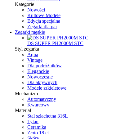
Kategorie
Nowości
Kultowe Modele
Edycja specjalna
Zegarki dla par
Zegarki męskie
DS SUPER PH2000M STC
Styl zegarka
Aqua
Vintage
Dla podróżników
Eleganckie
Nowoczesne
Dla aktywnych
Modele szkieletowe
Mechanizm
Automatyczny
Kwarcowy
Materiał
Stal szlachetna 316L
Tytan
Ceramika
Złoto 18 ct
Skóra