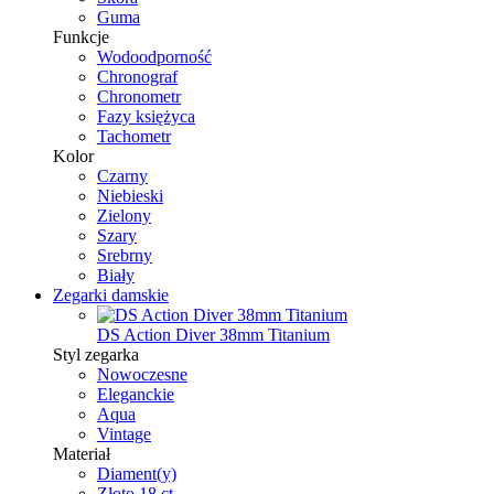
Guma
Funkcje
Wodoodporność
Chronograf
Chronometr
Fazy księżyca
Tachometr
Kolor
Czarny
Niebieski
Zielony
Szary
Srebrny
Biały
Zegarki damskie
DS Action Diver 38mm Titanium
Styl zegarka
Nowoczesne
Eleganckie
Aqua
Vintage
Materiał
Diament(y)
Złoto 18 ct