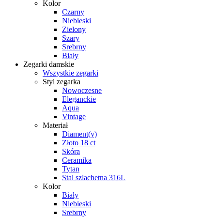
Kolor
Czarny
Niebieski
Zielony
Szary
Srebrny
Biały
Zegarki damskie
Wszystkie zegarki
Styl zegarka
Nowoczesne
Eleganckie
Aqua
Vintage
Materiał
Diament(y)
Złoto 18 ct
Skóra
Ceramika
Tytan
Stal szlachetna 316L
Kolor
Biały
Niebieski
Srebrny