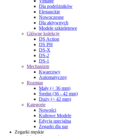
Vintage
Dla podróżników
Eleganckie
Nowoczesne
Dla aktywnych
Modele szkieletowe
Główne kolekcje
DS Action
DS PH
DS-X
DS-2
DS-1
Mechanizm
Kwarcowy
Automatyczny
Rozmiar
Mały (< 36 mm)
Średni (36 - 42 mm)
Duży (> 42 mm)
Kategorie
Nowości
Kultowe Modele
Edycja specjalna
Zegarki dla par
Zegarki męskie