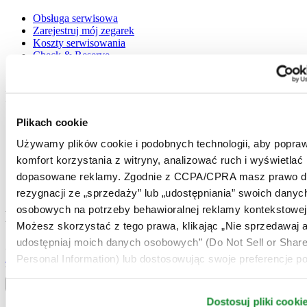
Obsługa serwisowa
Zarejestruj mój zegarek
Koszty serwisowania
Check & Reserve
Newsletter
Informacje prawne
Plikach cookie
Warunki użytkowania
Polityka prywatności
Używamy plików cookie i podobnych technologii, aby popraw
Plikach cookie
komfort korzystania z witryny, analizować ruch i wyświetlać
Warunki Dostawy i Zwrotów
Warunki sprzedaży
dopasowane reklamy. Zgodnie z CCPA/CPRA masz prawo d
Odstąpienie od umowy
rezygnacji ze „sprzedaży” lub „udostępniania” swoich danyc
osobowych na potrzeby behawioralnej reklamy kontekstowej
Dołącz do klubu CERTINA
Możesz skorzystać z tego prawa, klikając „Nie sprzedawaj a
udostępniaj moich danych osobowych” (Do Not Sell or Shar
Zapisz się, aby otrzymywać najświeższe informacje
Zapisz się
Personal Information) lub dostosowując swoje preferencje po
Wybierz kraj / region
Przełącznik wersji językowej
Dostosuj pliki cooki