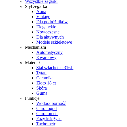
Wszystkie zegarki
Styl zegarka
Aqua
Vintage
Dla podróżników
Eleganckie
Nowoczesne
Dla aktywnych
Modele szkieletowe
Mechanizm
Automatyczny
Kwarcowy
Materiał
Stal szlachetna 316L
Tytan
Ceramika
Złoto 18 ct
Skóra
Guma
Funkcje
Wodoodporność
Chronograf
Chronometr
Fazy księżyca
Tachometr