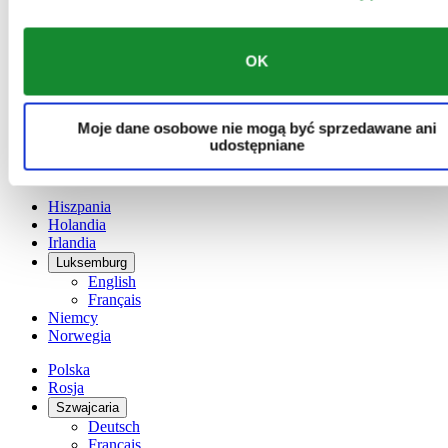
Austria
Belgia
Dutch
Français
OK
Chiny
English
简体中文
Moje dane osobowe nie mogą być sprzedawane ani
Dania
udostępniane
Finlandia
France
Hiszpania
Holandia
Irlandia
Luksemburg
English
Français
Niemcy
Norwegia
Polska
Rosja
Szwajcaria
Deutsch
Français