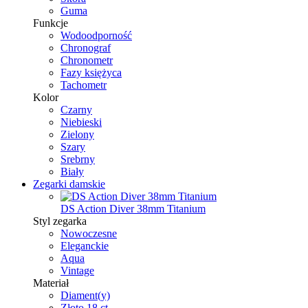
Guma
Funkcje
Wodoodporność
Chronograf
Chronometr
Fazy księżyca
Tachometr
Kolor
Czarny
Niebieski
Zielony
Szary
Srebrny
Biały
Zegarki damskie
DS Action Diver 38mm Titanium
Styl zegarka
Nowoczesne
Eleganckie
Aqua
Vintage
Materiał
Diament(y)
Złoto 18 ct