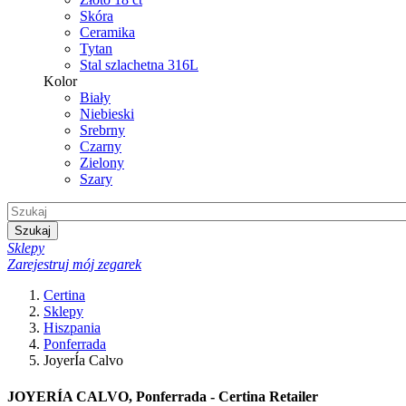
Skóra
Ceramika
Tytan
Stal szlachetna 316L
Kolor
Biały
Niebieski
Srebrny
Czarny
Zielony
Szary
Szukaj
Sklepy
Zarejestruj mój zegarek
Certina
Sklepy
Hiszpania
Ponferrada
JoyerÍa Calvo
JOYERÍA CALVO, Ponferrada - Certina Retailer