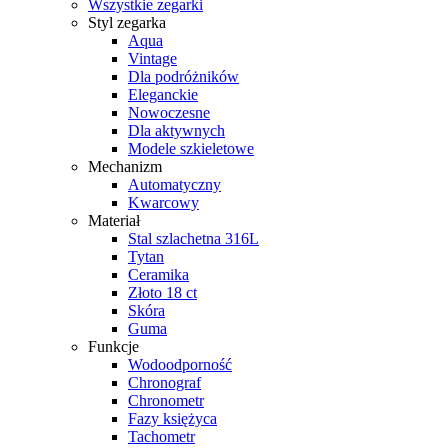
Wszystkie zegarki
Styl zegarka
Aqua
Vintage
Dla podróżników
Eleganckie
Nowoczesne
Dla aktywnych
Modele szkieletowe
Mechanizm
Automatyczny
Kwarcowy
Materiał
Stal szlachetna 316L
Tytan
Ceramika
Złoto 18 ct
Skóra
Guma
Funkcje
Wodoodporność
Chronograf
Chronometr
Fazy księżyca
Tachometr