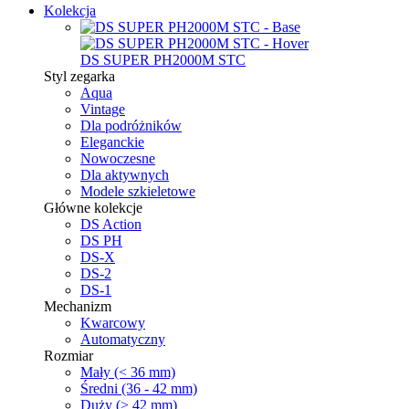
Kolekcja
DS SUPER PH2000M STC
Styl zegarka
Aqua
Vintage
Dla podróżników
Eleganckie
Nowoczesne
Dla aktywnych
Modele szkieletowe
Główne kolekcje
DS Action
DS PH
DS-X
DS-2
DS-1
Mechanizm
Kwarcowy
Automatyczny
Rozmiar
Mały (< 36 mm)
Średni (36 - 42 mm)
Duży (> 42 mm)