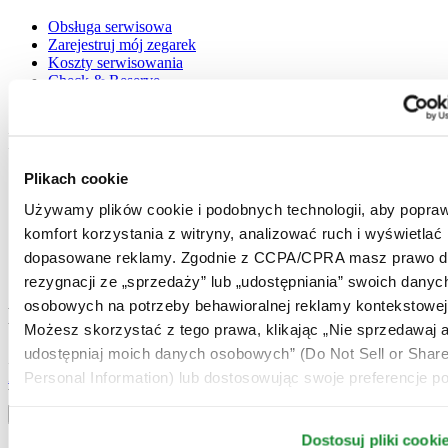
Obsługa serwisowa
Zarejestruj mój zegarek
Koszty serwisowania
Check & Reserve
Newsletter
Informacje prawne
Plikach cookie
Warunki użytkowania
Polityka prywatności
Używamy plików cookie i podobnych technologii, aby popraw
Plikach cookie
komfort korzystania z witryny, analizować ruch i wyświetlać
Warunki Dostawy i Zwrotów
Warunki sprzedaży
dopasowane reklamy. Zgodnie z CCPA/CPRA masz prawo d
Odstąpienie od umowy
rezygnacji ze „sprzedaży” lub „udostępniania” swoich danyc
osobowych na potrzeby behawioralnej reklamy kontekstowej
Dołącz do klubu CERTINA
Możesz skorzystać z tego prawa, klikając „Nie sprzedawaj a
udostępniaj moich danych osobowych” (Do Not Sell or Shar
Zapisz się, aby otrzymywać najświeższe informacje
Zapisz się
Personal Information) lub dostosowując swoje preferencje po
Wybierz kraj / region
Przełącznik wersji językowej
Dostosuj pliki cooki