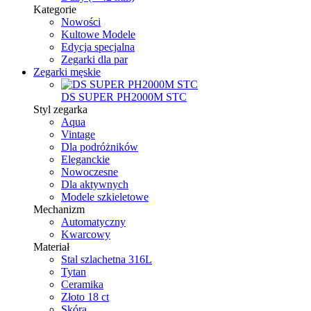
Kategorie
Nowości
Kultowe Modele
Edycja specjalna
Zegarki dla par
Zegarki męskie
DS SUPER PH2000M STC
Styl zegarka
Aqua
Vintage
Dla podróżników
Eleganckie
Nowoczesne
Dla aktywnych
Modele szkieletowe
Mechanizm
Automatyczny
Kwarcowy
Materiał
Stal szlachetna 316L
Tytan
Ceramika
Złoto 18 ct
Skóra