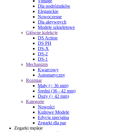
Vintage
Dla podróżników
Eleganckie
Nowoczesne
Dla aktywnych
Modele szkieletowe
Główne kolekcje
DS Action
DS PH
DS-X
DS-2
DS-1
Mechanizm
Kwarcowy
Automatyczny
Rozmiar
Mały (< 36 mm)
Średni (36 - 42 mm)
Duży (> 42 mm)
Kategorie
Nowości
Kultowe Modele
Edycja specjalna
Zegarki dla par
Zegarki męskie