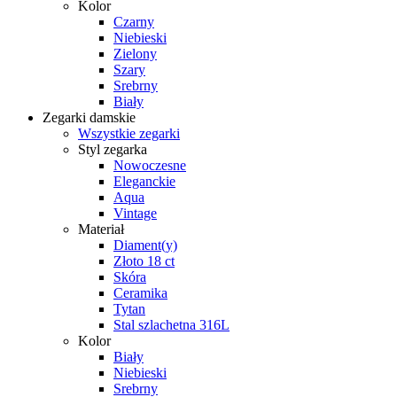
Kolor
Czarny
Niebieski
Zielony
Szary
Srebrny
Biały
Zegarki damskie
Wszystkie zegarki
Styl zegarka
Nowoczesne
Eleganckie
Aqua
Vintage
Materiał
Diament(y)
Złoto 18 ct
Skóra
Ceramika
Tytan
Stal szlachetna 316L
Kolor
Biały
Niebieski
Srebrny