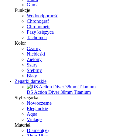
Guma
Funkcje
Wodoodporność
Chronograf
Chronometr
Fazy księżyca
Tachometr
Kolor
Czarny
Niebieski
Zielony
Szary
Srebrny
Biały
Zegarki damskie
DS Action Diver 38mm Titanium
Styl zegarka
Nowoczesne
Eleganckie
Aqua
Vintage
Materiał
Diament(y)
Złoto 18 ct