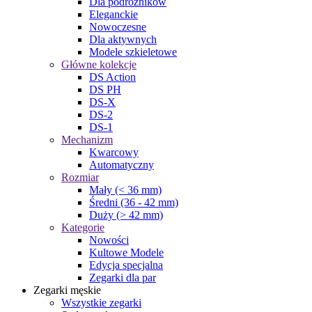
Dla podróżników
Eleganckie
Nowoczesne
Dla aktywnych
Modele szkieletowe
Główne kolekcje
DS Action
DS PH
DS-X
DS-2
DS-1
Mechanizm
Kwarcowy
Automatyczny
Rozmiar
Mały (< 36 mm)
Średni (36 - 42 mm)
Duży (> 42 mm)
Kategorie
Nowości
Kultowe Modele
Edycja specjalna
Zegarki dla par
Zegarki męskie
Wszystkie zegarki