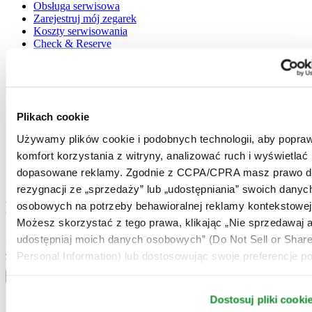
Obsługa serwisowa
Zarejestruj mój zegarek
Koszty serwisowania
Check & Reserve
Newsletter
Informacje prawne
Warunki użytkowania
Plikach cookie
Polityka prywatności
Używamy plików cookie i podobnych technologii, aby popraw
Plikach cookie
Warunki Dostawy i Zwrotów
komfort korzystania z witryny, analizować ruch i wyświetlać
Warunki sprzedaży
dopasowane reklamy. Zgodnie z CCPA/CPRA masz prawo d
Odstąpienie od umowy
rezygnacji ze „sprzedaży” lub „udostępniania” swoich danyc
Dołącz do klubu CERTINA
osobowych na potrzeby behawioralnej reklamy kontekstowej
Możesz skorzystać z tego prawa, klikając „Nie sprzedawaj a
Zapisz się, aby otrzymywać najświeższe informacje
udostępniaj moich danych osobowych” (Do Not Sell or Shar
Zapisz się
Personal Information) lub dostosowując swoje preferencje po
Wybierz kraj / region
Przełącznik wersji językowej
Dostosuj pliki cooki
Austria