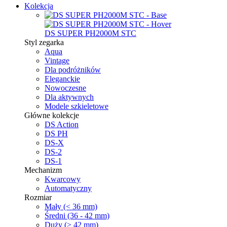
Kolekcja
DS SUPER PH2000M STC
Styl zegarka
Aqua
Vintage
Dla podróżników
Eleganckie
Nowoczesne
Dla aktywnych
Modele szkieletowe
Główne kolekcje
DS Action
DS PH
DS-X
DS-2
DS-1
Mechanizm
Kwarcowy
Automatyczny
Rozmiar
Mały (< 36 mm)
Średni (36 - 42 mm)
Duży (> 42 mm)