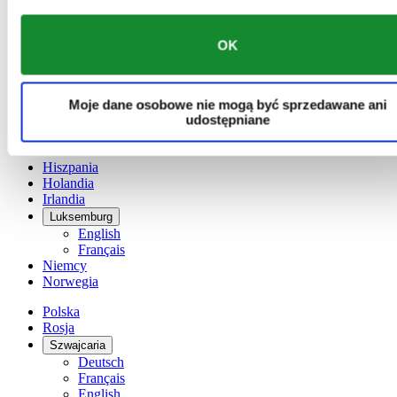
Belgia
Dutch
Français
OK
Chiny
English
简体中文
Moje dane osobowe nie mogą być sprzedawane ani
Dania
udostępniane
Finlandia
France
Hiszpania
Holandia
Irlandia
Luksemburg
English
Français
Niemcy
Norwegia
Polska
Rosja
Szwajcaria
Deutsch
Français
English