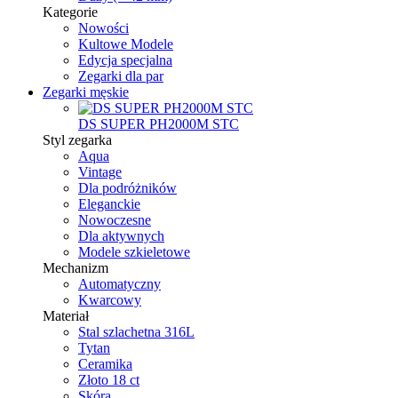
Kategorie
Nowości
Kultowe Modele
Edycja specjalna
Zegarki dla par
Zegarki męskie
DS SUPER PH2000M STC
Styl zegarka
Aqua
Vintage
Dla podróżników
Eleganckie
Nowoczesne
Dla aktywnych
Modele szkieletowe
Mechanizm
Automatyczny
Kwarcowy
Materiał
Stal szlachetna 316L
Tytan
Ceramika
Złoto 18 ct
Skóra