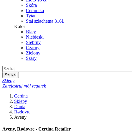
Skóra
Ceramika
Tytan
Stal szlachetna 316L
Kolor
Biały
Niebieski
Srebrny
Czarny
Zielony
Szary
Szukaj
Sklepy
Zarejestruj mój zegarek
Certina
Sklepy
Dania
Rødovre
Aveny
Aveny, Rødovre - Certina Retailer