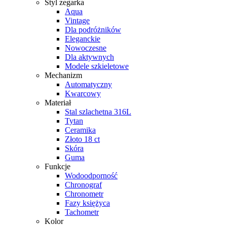
Styl zegarka
Aqua
Vintage
Dla podróżników
Eleganckie
Nowoczesne
Dla aktywnych
Modele szkieletowe
Mechanizm
Automatyczny
Kwarcowy
Materiał
Stal szlachetna 316L
Tytan
Ceramika
Złoto 18 ct
Skóra
Guma
Funkcje
Wodoodporność
Chronograf
Chronometr
Fazy księżyca
Tachometr
Kolor