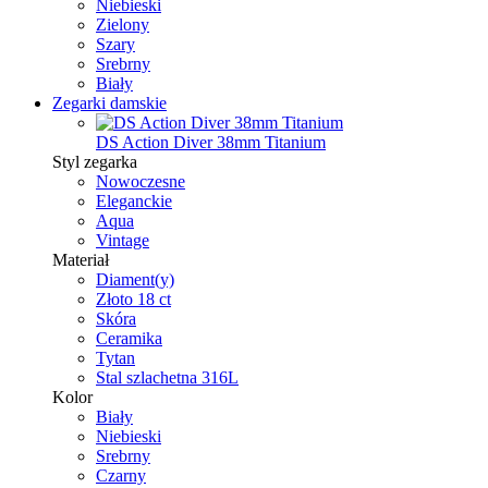
Niebieski
Zielony
Szary
Srebrny
Biały
Zegarki damskie
DS Action Diver 38mm Titanium
Styl zegarka
Nowoczesne
Eleganckie
Aqua
Vintage
Materiał
Diament(y)
Złoto 18 ct
Skóra
Ceramika
Tytan
Stal szlachetna 316L
Kolor
Biały
Niebieski
Srebrny
Czarny