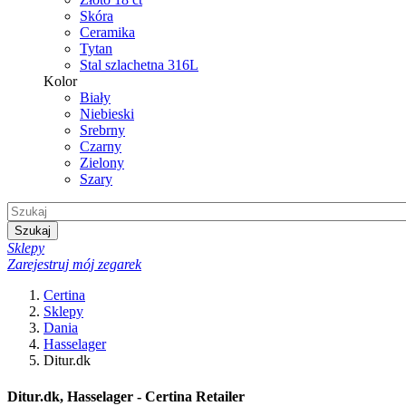
Skóra
Ceramika
Tytan
Stal szlachetna 316L
Kolor
Biały
Niebieski
Srebrny
Czarny
Zielony
Szary
Szukaj
Sklepy
Zarejestruj mój zegarek
Certina
Sklepy
Dania
Hasselager
Ditur.dk
Ditur.dk, Hasselager - Certina Retailer