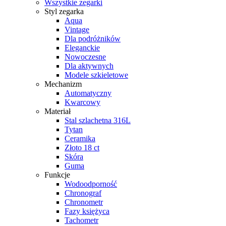
Wszystkie zegarki
Styl zegarka
Aqua
Vintage
Dla podróżników
Eleganckie
Nowoczesne
Dla aktywnych
Modele szkieletowe
Mechanizm
Automatyczny
Kwarcowy
Materiał
Stal szlachetna 316L
Tytan
Ceramika
Złoto 18 ct
Skóra
Guma
Funkcje
Wodoodporność
Chronograf
Chronometr
Fazy księżyca
Tachometr