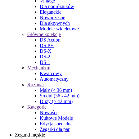
Vintage
Dla podróżników
Eleganckie
Nowoczesne
Dla aktywnych
Modele szkieletowe
Główne kolekcje
DS Action
DS PH
DS-X
DS-2
DS-1
Mechanizm
Kwarcowy
Automatyczny
Rozmiar
Mały (< 36 mm)
Średni (36 - 42 mm)
Duży (> 42 mm)
Kategorie
Nowości
Kultowe Modele
Edycja specjalna
Zegarki dla par
Zegarki męskie