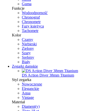
Guma
Funkcje
Wodoodporność
Chronograf
Chronometr
Fazy księżyca
Tachometr
Kolor
Czarny
Niebieski
Zielony
Szary
Srebrny
Biały
Zegarki damskie
DS Action Diver 38mm Titanium
Styl zegarka
Nowoczesne
Eleganckie
Aqua
Vintage
Materiał
Diament(y)
Złoto 18 ct