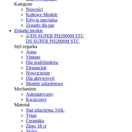
Kategorie
Nowości
Kultowe Modele
Edycja specjalna
Zegarki dla par
Zegarki męskie
DS SUPER PH2000M STC
Styl zegarka
Aqua
Vintage
Dla podróżników
Eleganckie
Nowoczesne
Dla aktywnych
Modele szkieletowe
Mechanizm
Automatyczny
Kwarcowy
Materiał
Stal szlachetna 316L
Tytan
Ceramika
Złoto 18 ct
Skóra