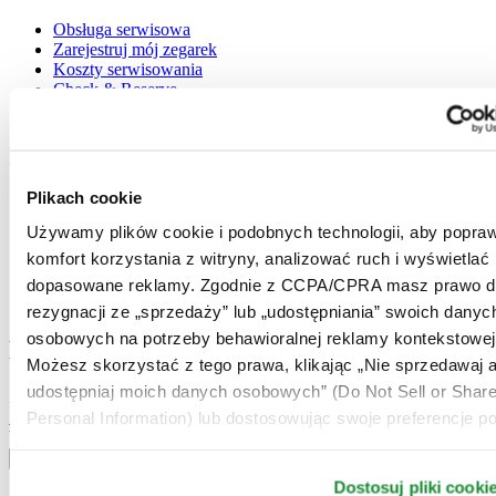
Obsługa serwisowa
Zarejestruj mój zegarek
Koszty serwisowania
Check & Reserve
Newsletter
Informacje prawne
Plikach cookie
Warunki użytkowania
Polityka prywatności
Używamy plików cookie i podobnych technologii, aby popraw
Plikach cookie
komfort korzystania z witryny, analizować ruch i wyświetlać
Warunki Dostawy i Zwrotów
Warunki sprzedaży
dopasowane reklamy. Zgodnie z CCPA/CPRA masz prawo d
Odstąpienie od umowy
rezygnacji ze „sprzedaży” lub „udostępniania” swoich danyc
osobowych na potrzeby behawioralnej reklamy kontekstowej
Dołącz do klubu CERTINA
Możesz skorzystać z tego prawa, klikając „Nie sprzedawaj a
udostępniaj moich danych osobowych” (Do Not Sell or Shar
Zapisz się, aby otrzymywać najświeższe informacje
Zapisz się
Personal Information) lub dostosowując swoje preferencje po
Wybierz kraj / region
Przełącznik wersji językowej
Dostosuj pliki cooki