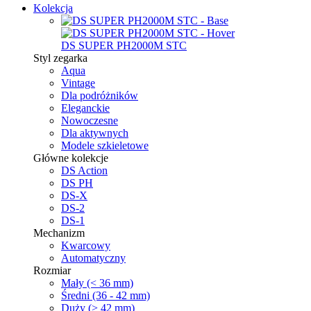
Kolekcja
DS SUPER PH2000M STC
Styl zegarka
Aqua
Vintage
Dla podróżników
Eleganckie
Nowoczesne
Dla aktywnych
Modele szkieletowe
Główne kolekcje
DS Action
DS PH
DS-X
DS-2
DS-1
Mechanizm
Kwarcowy
Automatyczny
Rozmiar
Mały (< 36 mm)
Średni (36 - 42 mm)
Duży (> 42 mm)