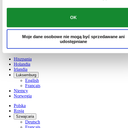
Austria
Belgia
Dutch
Français
OK
Chiny
English
简体中文
Moje dane osobowe nie mogą być sprzedawane ani
Dania
udostępniane
Finlandia
France
Hiszpania
Holandia
Irlandia
Luksemburg
English
Français
Niemcy
Norwegia
Polska
Rosja
Szwajcaria
Deutsch
Français