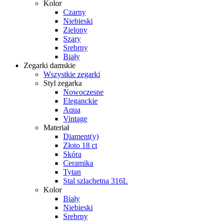
Kolor
Czarny
Niebieski
Zielony
Szary
Srebrny
Biały
Zegarki damskie
Wszystkie zegarki
Styl zegarka
Nowoczesne
Eleganckie
Aqua
Vintage
Materiał
Diament(y)
Złoto 18 ct
Skóra
Ceramika
Tytan
Stal szlachetna 316L
Kolor
Biały
Niebieski
Srebrny